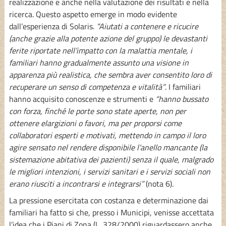
realizzazione e anche nella valutazione dei risultati e nella
ricerca. Questo aspetto emerge in modo evidente
dall’esperienza di Solaris.
“Aiutati a contenere e ricucire
(anche grazie alla potente azione del gruppo) le devastanti
ferite riportate nell’impatto con la malattia mentale, i
familiari hanno gradualmente assunto una visione in
apparenza più realistica, che sembra aver consentito loro di
recuperare un senso di competenza e vitalità”
. I familiari
hanno acquisito conoscenze e strumenti e
“hanno bussato
con forza, finché le porte sono state aperte, non per
ottenere elargizioni o favori, ma per proporsi come
collaboratori esperti e motivati, mettendo in campo il loro
agire sensato nel rendere disponibile l’anello mancante (la
sistemazione abitativa dei pazienti) senza il quale, malgrado
le migliori intenzioni, i servizi sanitari e i servizi sociali non
erano riusciti a incontrarsi e integrarsi”
(nota 6).
La pressione esercitata con costanza e determinazione dai
familiari ha fatto si che, presso i Municipi, venisse accettata
l’idea che i Piani di Zona (L. 328/2000) riguardassero anche