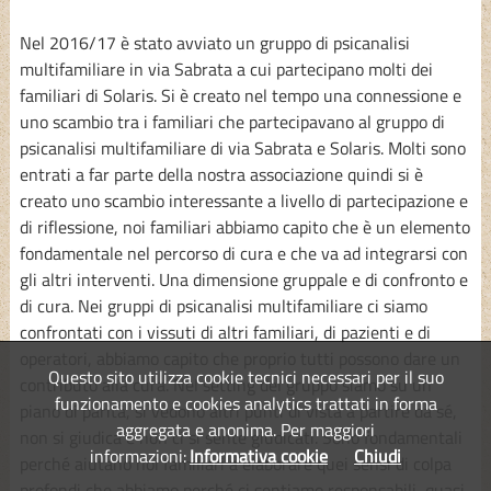
Nel 2016/17 è stato avviato un gruppo di psicanalisi
multifamiliare in via Sabrata a cui partecipano molti dei
familiari di Solaris. Si è creato nel tempo una connessione e
uno scambio tra i familiari che partecipavano al gruppo di
psicanalisi multifamiliare di via Sabrata e Solaris. Molti sono
entrati a far parte della nostra associazione quindi si è
creato uno scambio interessante a livello di partecipazione e
di riflessione, noi familiari abbiamo capito che è un elemento
fondamentale nel percorso di cura e che va ad integrarsi con
gli altri interventi. Una dimensione gruppale e di confronto e
di cura. Nei gruppi di psicanalisi multifamiliare ci siamo
confrontati con i vissuti di altri familiari, di pazienti e di
operatori, abbiamo capito che proprio tutti possono dare un
Questo sito utilizza cookie tecnici necessari per il suo
contributo alla cura. Nel setting del gruppo siamo su un
funzionamento e cookies analytics trattati in forma
piano di parità, si vedono altri punti di vista a partire da sé,
aggregata e anonima. Per maggiori
non si giudica e non ci si sente giudicati. Sono fondamentali
informazioni:
Informativa cookie
Chiudi
perché aiutano noi familiari a elaborare quei sensi di colpa
profondi che abbiamo perché ci sentiamo responsabili, quasi