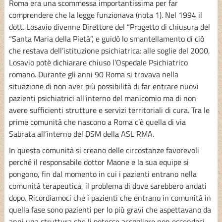
Roma era una scommessa importantissima per far
comprendere che la legge funzionava (nota 1). Nel 1994 il
dott. Losavio divenne Direttore del “Progetto di chiusura del
“Santa Maria della Pietà”, e guidò lo smantellamento di ciò
che restava dell’istituzione psichiatrica: alle soglie del 2000,
Losavio potè dichiarare chiuso l’Ospedale Psichiatrico
romano. Durante gli anni 90 Roma si trovava nella
situazione di non aver più possibilità di far entrare nuovi
pazienti psichiatrici all'interno del manicomio ma di non
avere sufficienti strutture e servizi territoriali di cura. Tra le
prime comunità che nascono a Roma c’è quella di via
Sabrata all’interno del DSM della ASL RMA.
In questa comunità si creano delle circostanze favorevoli
perché il responsabile dottor Maone e la sua equipe si
pongono, fin dal momento in cui i pazienti entrano nella
comunità terapeutica, il problema di dove sarebbero andati
dopo. Ricordiamoci che i pazienti che entrano in comunità in
quella fase sono pazienti per lo più gravi che aspettavano da
anni una struttura che li potesse accogliere non essendoci