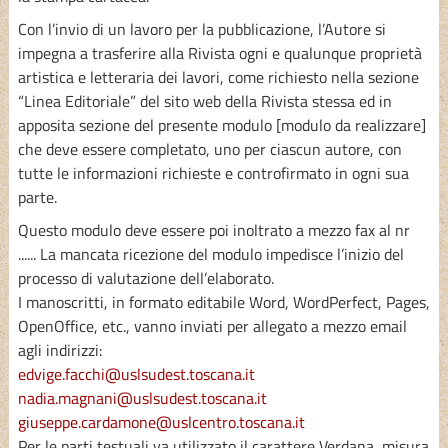
Con l’invio di un lavoro per la pubblicazione, l’Autore si
impegna a trasferire alla Rivista ogni e qualunque proprietà
artistica e letteraria dei lavori, come richiesto nella sezione
“Linea Editoriale” del sito web della Rivista stessa ed in
apposita sezione del presente modulo [modulo da realizzare]
che deve essere completato, uno per ciascun autore, con
tutte le informazioni richieste e controfirmato in ogni sua
parte.
Questo modulo deve essere poi inoltrato a mezzo fax al nr
...... La mancata ricezione del modulo impedisce l’inizio del
processo di valutazione dell’elaborato.
I manoscritti, in formato editabile Word, WordPerfect, Pages,
OpenOffice, etc., vanno inviati per allegato a mezzo email
agli indirizzi:
edvige.facchi@uslsudest.toscana.it
nadia.magnani@uslsudest.toscana.it
giuseppe.cardamone@uslcentro.toscana.it
Per le parti testuali va utilizzato il carattere Verdana, misura