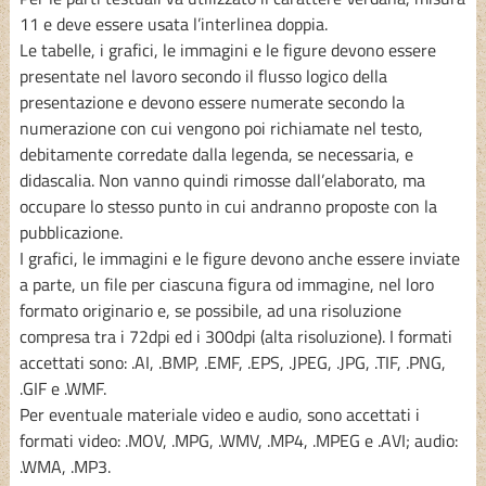
11 e deve essere usata l’interlinea doppia.
Le
tabelle, i grafici, le immagini e le figure
devono essere
presentate nel lavoro secondo il flusso logico della
presentazione e devono essere numerate secondo la
numerazione con cui vengono poi richiamate nel testo,
debitamente corredate dalla legenda, se necessaria, e
didascalia. Non vanno quindi rimosse dall’elaborato, ma
occupare lo stesso punto in cui andranno proposte con la
pubblicazione.
I grafici, le immagini e le figure devono anche essere inviate
a parte, un file per ciascuna figura od immagine, nel loro
formato originario e, se possibile, ad una risoluzione
compresa tra i 72dpi ed i 300dpi (alta risoluzione). I formati
accettati sono: .AI, .BMP, .EMF, .EPS, .JPEG, .JPG, .TIF, .PNG,
.GIF e .WMF.
Per eventuale materiale
video
e
audio
, sono accettati i
formati video: .MOV, .MPG, .WMV, .MP4, .MPEG e .AVI; audio:
.WMA, .MP3.