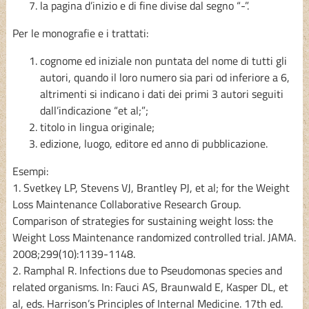
la pagina d’inizio e di fine divise dal segno “-”.
Per le
monografie
e i
trattati
:
cognome ed iniziale non puntata del nome di tutti gli
autori, quando il loro numero sia pari od inferiore a 6,
altrimenti si indicano i dati dei primi 3 autori seguiti
dall’indicazione “et al;”;
titolo in lingua originale;
edizione, luogo, editore ed anno di pubblicazione.
Esempi:
1. Svetkey LP, Stevens VJ, Brantley PJ, et al; for the Weight
Loss Maintenance Collaborative Research Group.
Comparison of strategies for sustaining weight loss: the
Weight Loss Maintenance randomized controlled trial. JAMA.
2008;299(10):1139-1148.
2. Ramphal R. Infections due to Pseudomonas species and
related organisms. In: Fauci AS, Braunwald E, Kasper DL, et
al, eds. Harrison’s Principles of Internal Medicine. 17th ed.