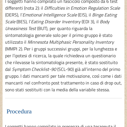
I soggetti hanno compilato un fascicolo composto da 6 test
differenti (nota 2): il
Difficulties in Emotion Regulation Scale
(DERS), l’
Emotional Intelligence Scale
(EIS), il
Binge Eating
Scale
(BES), l’
Eating Disorder Inventory
(EDI 3), il
Body
Uneasiness Test
(BUT), per quanto riguarda la
sintomatologia generale solo per il primo gruppo è stato
utilizzato il
Minnesota Multiphasic Personality Inventory
(MMPI 2). Per i gruppi successivi gruppi, per la lunghezza e
per l’ipotesi di ricerca, la quale richiedeva un questionario
che rilevasse la sintomatologia presente, è stato sostituito
dal
Symptom Checklist-90
(SCL-90) già all’interno del primo
gruppo. I dati mancanti per tale motivazione, così come i dati
mancanti nel confronto post trattamento in caso di drop out,
sono stati sostituiti con la media della variabile stessa.
Procedura
I soggetti hanno compilato in presenza di una terapeuta il