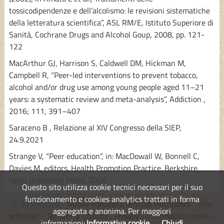
tossicodipendenze e dell’alcolismo: le revisioni sistematiche
della letteratura scientifica”, ASL RM/E, Istituto Superiore di
Sanità, Cochrane Drugs and Alcohol Goup, 2008, pp. 121-
122
MacArthur GJ, Harrison S, Caldwell DM, Hickman M,
Campbell R, “Peer-led interventions to prevent tobacco,
alcohol and/or drug use among young people aged 11–21
years: a systematic review and meta-analysis”, Addiction ,
2016; 111, 391–407
Saraceno B , Relazione al XIV Congresso della SIEP,
24.9.2021
Strange V, “Peer education”, in: MacDowall W, Bonnell C,
Davies M, editors. Health Promotion Practice. Berkshire,
Open University Press, 2006
Questo sito utilizza cookie tecnici necessari per il suo
funzionamento e cookies analytics trattati in forma
© 2010-2026 -
Nuova Rassegna di Studi Psichiatrici
-
Info
aggregata e anonima. Per maggiori
editoriali
-
Termini di utilizzo
-
Privacy
-
Informativa cookie
-
informazioni:
Informativa cookie
Chiudi