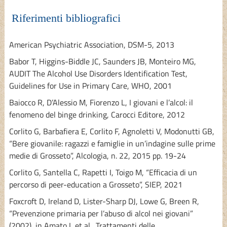
Riferimenti bibliografici
American Psychiatric Association, DSM-5, 2013
Babor T, Higgins-Biddle JC, Saunders JB, Monteiro MG,
AUDIT The Alcohol Use Disorders Identification Test,
Guidelines for Use in Primary Care, WHO, 2001
Baiocco R, D’Alessio M, Fiorenzo L, I giovani e l’alcol: il
fenomeno del binge drinking, Carocci Editore, 2012
Corlito G, Barbafiera E, Corlito F, Agnoletti V, Modonutti GB,
“Bere giovanile: ragazzi e famiglie in un’indagine sulle prime
medie di Grosseto”, Alcologia, n. 22, 2015 pp. 19-24
Corlito G, Santella C, Rapetti I, Toigo M, “Efficacia di un
percorso di peer-education a Grosseto”, SIEP, 2021
Foxcroft D, Ireland D, Lister-Sharp DJ, Lowe G, Breen R,
“Prevenzione primaria per l’abuso di alcol nei giovani”
(2002), in Amato L et al., Trattamenti delle