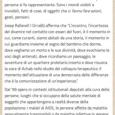
persona si fa rappresentante. Sono i mondi visibili e
invisibili, fatti di cose, di oggetti che ci
fanno fare
azioni,
gesti, pensieri.
Josep Rafanell I Orra(6) afferma che “L'incontro, l'incertezza
del divenire nel contatto con esseri del fuori, è il momento in
cui, come curanti, siamo abitati da una storia, il momento in
cui guardiamo insieme al sogno del bambino che dorme,
dove vegliamo un morto e le sue divinità, dove evochiamo le
voci degli antenati, dove ricordiamo un paesaggio, le
avventure di un quartiere proletario insorto e dove risuona
la voce di Achab nello studio del colloquio terapeutico. Il
momento dell'attuazione di una democrazia delle differenze
che è la comunizzazione di un'esperienza.”
Dal ’99 opero in contesti istituzionali deputati alla cura delle
persone, luoghi che si occupano della salute mentale di
soggetti che appartengono a realtà diverse della
popolazione: i malati di AIDS, le persone affette da malattie
sessualmente trasmissibili o da malattie infettive in genere;