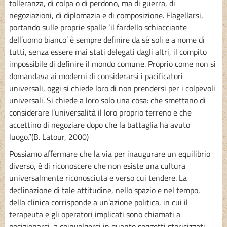
tolleranza, di colpa o di perdono, ma di guerra, di
negoziazioni, di diplomazia e di composizione. Flagellarsi,
portando sulle proprie spalle ‘il fardello schiacciante
dell’uomo bianco’ è sempre definire da sé soli e a nome di
tutti, senza essere mai stati delegati dagli altri, il compito
impossibile di definire il mondo comune. Proprio come non si
domandava ai moderni di considerarsi i pacificatori
universali, oggi si chiede loro di non prendersi per i colpevoli
universali. Si chiede a loro solo una cosa: che smettano di
considerare l’universalità il loro proprio terreno e che
accettino di negoziare dopo che la battaglia ha avuto
luogo.”(B. Latour, 2000)
Possiamo affermare che la via per inaugurare un equilibrio
diverso, è di riconoscere che non esiste una cultura
universalmente riconosciuta e verso cui tendere. La
declinazione di tale attitudine, nello spazio e nel tempo,
della clinica corrisponde a un’azione politica, in cui il
terapeuta e gli operatori implicati sono chiamati a
posizionarsi, a coinvolgersi in quanto soggetti storicizzati.