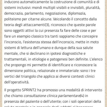
inducono automaticamente la costruzione di comunità e di
sistemi inclusivi: mondi multipli visibili e invisibili, pluralità,
democrazia, parlamento, negoziazione, diplomazia,
politeismo per citarne alcune. Veicolando il concetto dalla
teoria degli attaccamenti(3), riconosco che queste parole
sono oggetti attivi la cui presenza fa fare delle cose e per
fare un esempio classico tra tanti sappiamo che concepire
l’inconscio, l’esistenza stessa dell’inconscio, mette in moto
sistemi di lettura dell’umano e dunque della sua salute
mentale, che si declinano in ipotesi diagnostiche e
trattamentali, in etiologie e patogenesi ben definite. L’elenco
che propongo mi permette di identificare e riconoscere la
dimensione politica, relazionale e immateriale: sono i tre
vertici del triangolo che applico ai diversi contesti clinici
dell’operatività.
Il progetto SPRINT2 ha promosso una modalità di intervento
che chiamo
consultazione clinica parlamentare
(4) in
presenza del paziente o dell’utente; con i soli operatori della
salute mentale e in generale degli addetti al benessere