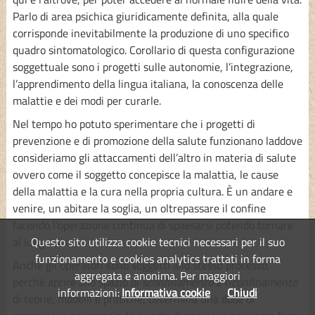
Parlo di area psichica giuridicamente definita, alla quale
corrisponde inevitabilmente la produzione di uno specifico
quadro sintomatologico. Corollario di questa configurazione
soggettuale sono i progetti sulle autonomie, l’integrazione,
l’apprendimento della lingua italiana, la conoscenza delle
malattie e dei modi per curarle.
Nel tempo ho potuto sperimentare che i progetti di
prevenzione e di promozione della salute funzionano laddove
consideriamo gli attaccamenti dell’altro in materia di salute
ovvero come il soggetto concepisce la malattia, le cause
della malattia e la cura nella propria cultura. È un andare e
venire, un abitare la soglia, un oltrepassare il confine
facendo l’operazione continua di spaesarsi potendo tornare
al luogo sicuro.
Questo sito utilizza cookie tecnici necessari per il suo
funzionamento e cookies analytics trattati in forma
Anche gli operatori sono soggetti allo stesso processo,
aggregata e anonima. Per maggiori
perché aprire allo spazio di
sconfinamento e riconfinamento
informazioni:
Informativa cookie
Chiudi
di teorie, modelli e pratiche, determina una dose di