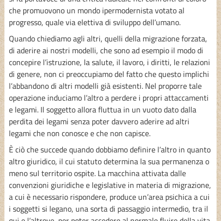
che promuovono un mondo ipermodernista votato al
progresso, quale via elettiva di sviluppo dell’umano.
Quando chiediamo agli altri, quelli della migrazione forzata,
di aderire ai nostri modelli, che sono ad esempio il modo di
concepire l’istruzione, la salute, il lavoro, i diritti, le relazioni
di genere, non ci preoccupiamo del fatto che questo implichi
l’abbandono di altri modelli già esistenti. Nel proporre tale
operazione induciamo l’altro a perdere i propri attaccamenti
e legami. Il soggetto allora fluttua in un vuoto dato dalla
perdita dei legami senza poter davvero aderire ad altri
legami che non conosce e che non capisce.
È ciò che succede quando dobbiamo definire l’altro in quanto
altro giuridico, il cui statuto determina la sua permanenza o
meno sul territorio ospite. La macchina attivata dalle
convenzioni giuridiche e legislative in materia di migrazione,
a cui è necessario rispondere, produce un’area psichica a cui
i soggetti si legano, una sorta di passaggio intermedio, tra il
qui e l’altrove, per poter accedere al normale fluire della vita.