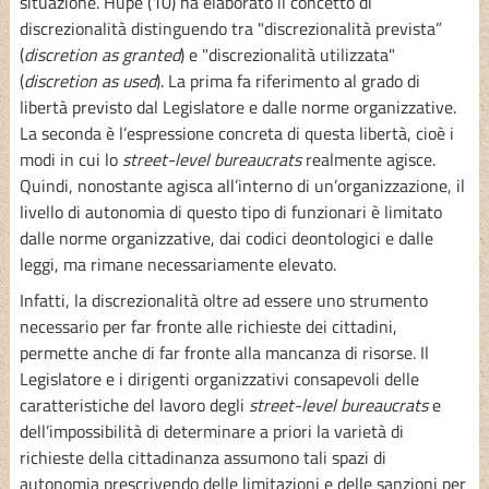
situazione. Hupe (10) ha elaborato il concetto di
discrezionalità distinguendo tra "discrezionalità prevista”
(
discretion as granted
) e "discrezionalità utilizzata"
(
discretion as used
). La prima fa riferimento al grado di
libertà previsto dal Legislatore e dalle norme organizzative.
La seconda è l’espressione concreta di questa libertà, cioè i
modi in cui lo
street-level bureaucrats
realmente agisce.
Quindi, nonostante agisca all’interno di un’organizzazione, il
livello di autonomia di questo tipo di funzionari è limitato
dalle norme organizzative, dai codici deontologici e dalle
leggi, ma rimane necessariamente elevato.
Infatti, la discrezionalità oltre ad essere uno strumento
necessario per far fronte alle richieste dei cittadini,
permette anche di far fronte alla mancanza di risorse. Il
Legislatore e i dirigenti organizzativi consapevoli delle
caratteristiche del lavoro degli
street-level bureaucrats
e
dell’impossibilità di determinare a priori la varietà di
richieste della cittadinanza assumono tali spazi di
autonomia prescrivendo delle limitazioni e delle sanzioni per