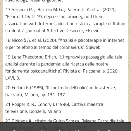
17 Servidio R. , Bartolo M. G. , Palermiti A. et al. (2021),
“Fear of COVID-19, depression, anxiety, and their
association with Internet addiction risk in a sample of Italian
students”, Journal of Affective Desorder, Elsevier.
18 Niccolò A. et al. (2020), “Analisi e psicoterapie in internet
o per telefono al tempo del coronavirus”, Spiweb
19 Lena Theodorou Erlich, "L'improvviso passaggio alla tele
analisi durante la pandemia: alla ricerca delle nostre
fondamenta psicoanalitiche”, Rivista di Psicoanalis, 2020,
LXVI, 3.
20 Fortini F. (1985), “Il controllo dell’oblio”, in Insistenze,
Garzanti, Milano, pp. 131-137
21 Popper K. R., Condry J. (1996), Cattiva maestra
televisione, Donzelli, Milano
22 Giddens A., citato da Guido Scorza, “Magna Carta digitale
è l’ora di agire”, La Repubblica, 16.5.2018