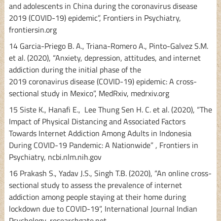
and adolescents in China during the coronavirus disease
2019 (COVID-19) epidemic”, Frontiers in Psychiatry,
frontiersin.org
14 Garcia-Priego B. A., Triana-Romero A., Pinto-Galvez S.M.
et al. (2020), “Anxiety, depression, attitudes, and internet
addiction during the initial phase of the
2019 coronavirus disease (COVID-19) epidemic: A cross-
sectional study in Mexico”, MedRxiv, medrxiv.org
15 Siste K., Hanafi E., Lee Thung Sen H. C. et al. (2020), “The
Impact of Physical Distancing and Associated Factors
Towards Internet Addiction Among Adults in Indonesia
During COVID-19 Pandemic: A Nationwide” , Frontiers in
Psychiatry, ncbi.nlm.nih.gov
16 Prakash S., Yadav J.S., Singh T.B. (2020), “An online cross-
sectional study to assess the prevalence of internet
addiction among people staying at their home during
lockdown due to COVID-19”, International Journal Indian
Psychology, researchgate.net