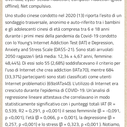
offline); Net compulsivo.
Uno studio cinese condotto nel 2020 (13) riporta l’esito di un
sondaggio trasversale, anonimo e auto-riferito tra i bambini
e gli adolescenti cinesi di età compresa tra 6 e 18 anni
durante i primi mesi della pandemia da Covid-19 condotto
con lo Young's Internet Addiction Test (IAT) e Depression,
Anxiety and Stress Scale (DASS-21). Sono stati arruolati
2050 ragazze/i (età media: 12,34 ± 4,67 anni, femmine:
48,44%). Di essi solo 55 (2,68%) soddisfacevano il criterio per
l'uso di Internet che crea addiction (IAT≥70), mentre 684
(33,37%) partecipanti sono stati classificati come utenti
Internet problematici (69≥IAT≥40). L'utilizzo di Internet era
cresciuto durante l'epidemia di COVID-19. Un’analisi di
regressione lineare attestava che correlavano in modo
statisticamente significativo con i punteggi totali IAT (R =
0,539, R2 = 0,291, p <0,001) il sesso femminile (β = -0,091,
p <0,001), l’età (β = 0,066, p = 0,001), la depressione (β =
0,257, p <0,001) e lo stress (β = 0,323, p <0,001 ). Notiamo,