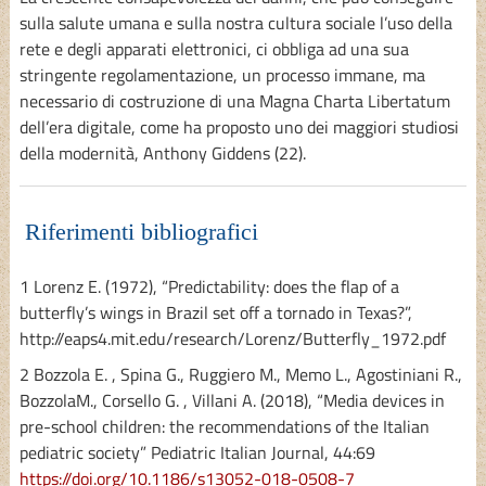
sulla salute umana e sulla nostra cultura sociale l’uso della
rete e degli apparati elettronici, ci obbliga ad una sua
stringente regolamentazione, un processo immane, ma
necessario di costruzione di una Magna Charta Libertatum
dell’era digitale, come ha proposto uno dei maggiori studiosi
della modernità, Anthony Giddens (22).
Riferimenti bibliografici
1 Lorenz E. (1972), “Predictability: does the flap of a
butterfly’s wings in Brazil set off a tornado in Texas?”,
http://eaps4.mit.edu/research/Lorenz/Butterfly_1972.pdf
2 Bozzola E. , Spina G., Ruggiero M., Memo L., Agostiniani R.,
BozzolaM., Corsello G. , Villani A. (2018), “Media devices in
pre-school children: the recommendations of the Italian
pediatric society” Pediatric Italian Journal, 44:69
https://doi.org/10.1186/s13052-018-0508-7