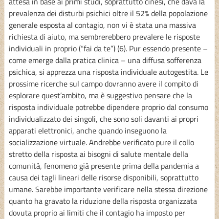
attesa in base ai primi studi, soprattutto cinesi, che dava la
prevalenza dei disturbi psichici oltre il 52% della popolazione
generale esposta al contagio, non vi è stata una massiva
richiesta di aiuto, ma sembrerebbero prevalere le risposte
individuali in proprio (“fai da te”) (6). Pur essendo presente –
come emerge dalla pratica clinica – una diffusa sofferenza
psichica, si apprezza una risposta individuale autogestita. Le
prossime ricerche sul campo dovranno avere il compito di
esplorare quest’ambito, ma è suggestivo pensare che la
risposta individuale potrebbe dipendere proprio dal consumo
individualizzato dei singoli, che sono soli davanti ai propri
apparati elettronici, anche quando inseguono la
socializzazione virtuale. Andrebbe verificato pure il collo
stretto della risposta ai bisogni di salute mentale della
comunità, fenomeno già presente prima della pandemia a
causa dei tagli lineari delle risorse disponibili, soprattutto
umane. Sarebbe importante verificare nella stessa direzione
quanto ha gravato la riduzione della risposta organizzata
dovuta proprio ai limiti che il contagio ha imposto per