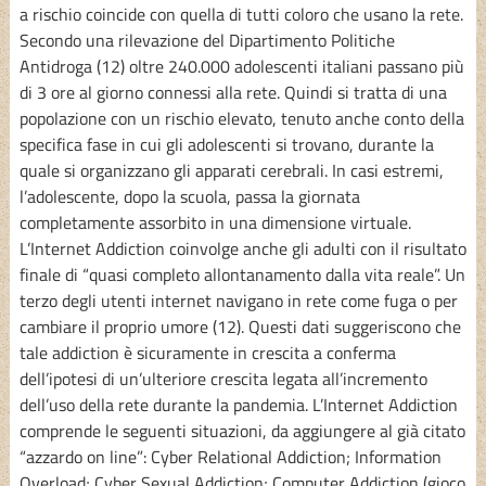
a rischio coincide con quella di tutti coloro che usano la rete.
Secondo una rilevazione del Dipartimento Politiche
Antidroga (12) oltre 240.000 adolescenti italiani passano più
di 3 ore al giorno connessi alla rete. Quindi si tratta di una
popolazione con un rischio elevato, tenuto anche conto della
specifica fase in cui gli adolescenti si trovano, durante la
quale si organizzano gli apparati cerebrali. In casi estremi,
l’adolescente, dopo la scuola, passa la giornata
completamente assorbito in una dimensione virtuale.
L’Internet Addiction coinvolge anche gli adulti con il risultato
finale di “quasi completo allontanamento dalla vita reale”. Un
terzo degli utenti internet navigano in rete come fuga o per
cambiare il proprio umore (12). Questi dati suggeriscono che
tale addiction è sicuramente in crescita a conferma
dell’ipotesi di un’ulteriore crescita legata all’incremento
dell’uso della rete durante la pandemia. L’Internet Addiction
comprende le seguenti situazioni, da aggiungere al già citato
“azzardo on line”: Cyber Relational Addiction; Information
Overload; Cyber Sexual Addiction; Computer Addiction (gioco