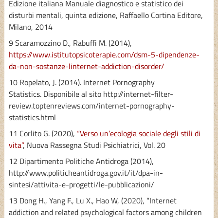
Edizione italiana Manuale diagnostico e statistico dei
disturbi mentali, quinta edizione, Raffaello Cortina Editore,
Milano, 2014
9 Scaramozzino D., Rabuffi M. (2014),
https://www.istitutopsicoterapie.com/dsm-5-dipendenze-
da-non-sostanze-linternet-addiction-disorder/
10 Ropelato, J. (2014). Internet Pornography
Statistics. Disponibile al sito http://internet-filter-
review.toptenreviews.com/internet-pornography-
statistics.html
11 Corlito G. (2020),
“Verso un’ecologia sociale degli stili di
vita”
, Nuova Rassegna Studi Psichiatrici, Vol. 20
12 Dipartimento Politiche Antidroga (2014),
http://www.politicheantidroga.gov.it/it/dpa-in-
sintesi/attivita-e-progetti/le-pubblicazioni/
13 Dong H., Yang F., Lu X., Hao W, (2020), “Internet
addiction and related psychological factors among children