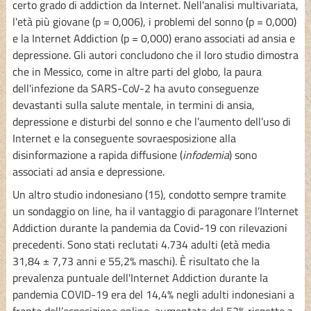
certo grado di addiction da Internet. Nell'analisi multivariata,
l'età più giovane (p = 0,006), i problemi del sonno (p = 0,000)
e la Internet Addiction (p = 0,000) erano associati ad ansia e
depressione. Gli autori concludono che il loro studio dimostra
che in Messico, come in altre parti del globo, la paura
dell'infezione da SARS-CoV-2 ha avuto conseguenze
devastanti sulla salute mentale, in termini di ansia,
depressione e disturbi del sonno e che l’aumento dell’uso di
Internet e la conseguente sovraesposizione alla
disinformazione a rapida diffusione (
infodemia
) sono
associati ad ansia e depressione.
Un altro studio indonesiano (15), condotto sempre tramite
un sondaggio on line, ha il vantaggio di paragonare l’Internet
Addiction durante la pandemia da Covid-19 con rilevazioni
precedenti. Sono stati reclutati 4.734 adulti (età media
31,84 ± 7,73 anni e 55,2% maschi). È risultato che la
prevalenza puntuale dell'Internet Addiction durante la
pandemia COVID-19 era del 14,4% negli adulti indonesiani a
fronte dell’esposizione online, aumentata del 52% rispetto a