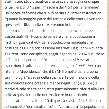
età), in uno studio asiatico che usava una soglia di cinque
criteri, era di 8,4% per i maschi e del 4,5% per le femmine”.
Un’ipotesi definisce che si può parlare di Internet Addiction
“quando la maggior parte del tempo e delle energie vengono
spesi nell’utilizzo della rete, creando in tal modo
menomazioni forti e disfunzionali nelle principali aree
esistenziali” (9). Possiamo pensare che la popolazione a
rischio riguarda il 40% della popolazione mondiale che
possiede oggi una connessione Internet. Dagli anni Novanta
gli utenti sono decuplicati, raggiungendo nel 2014 il numero
di 3 bilioni di persone (10). In questa sede si è evitata la
traduzione tradizionale del termine inglese “
addiction
” con
l’italiano “dipendenza”, che il DSM-5 omette dalla propria
terminologia “a causa della sua incerta definizione e della
sua connotazione potenzialmente negativa” (8, p. 568). I
motivi di tale scelta sono stati puntualmente riferiti alla luce
delle acquisizioni delle neuroscienze in un articolo
pubblicato nello volume 20 di questa rivista (11). Sulla base
del concetto “non dicotomico” di “continuum” la popolazione