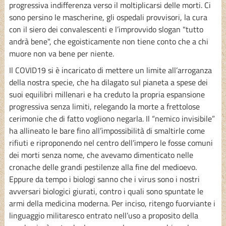
progressiva indifferenza verso il moltiplicarsi delle morti. Ci
sono persino le mascherine, gli ospedali provvisori, la cura
con il siero dei convalescenti e l’improvvido slogan "tutto
andrà bene", che egoisticamente non tiene conto che a chi
muore non va bene per niente.
Il COVID19 si è incaricato di mettere un limite all’arroganza
della nostra specie, che ha dilagato sul pianeta a spese dei
suoi equilibri millenari e ha creduto la propria espansione
progressiva senza limiti, relegando la morte a frettolose
cerimonie che di fatto vogliono negarla. Il “nemico invisibile”
ha allineato le bare fino all’impossibilità di smaltirle come
rifiuti e riproponendo nel centro dell’impero le fosse comuni
dei morti senza nome, che avevamo dimenticato nelle
cronache delle grandi pestilenze alla fine del medioevo.
Eppure da tempo i biologi sanno che i virus sono i nostri
avversari biologici giurati, contro i quali sono spuntate le
armi della medicina moderna. Per inciso, ritengo fuorviante i
linguaggio militaresco entrato nell’uso a proposito della