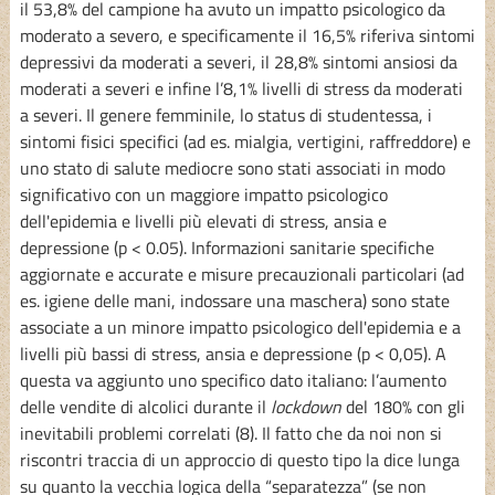
il 53,8% del campione ha avuto un impatto psicologico da
moderato a severo, e specificamente il 16,5% riferiva sintomi
depressivi da moderati a severi, il 28,8% sintomi ansiosi da
moderati a severi e infine l’8,1% livelli di stress da moderati
a severi. Il genere femminile, lo status di studentessa, i
sintomi fisici specifici (ad es. mialgia, vertigini, raffreddore) e
uno stato di salute mediocre sono stati associati in modo
significativo con un maggiore impatto psicologico
dell'epidemia e livelli più elevati di stress, ansia e
depressione (p < 0.05). Informazioni sanitarie specifiche
aggiornate e accurate e misure precauzionali particolari (ad
es. igiene delle mani, indossare una maschera) sono state
associate a un minore impatto psicologico dell'epidemia e a
livelli più bassi di stress, ansia e depressione (p < 0,05). A
questa va aggiunto uno specifico dato italiano: l’aumento
delle vendite di alcolici durante il
lockdown
del 180% con gli
inevitabili problemi correlati (8). Il fatto che da noi non si
riscontri traccia di un approccio di questo tipo la dice lunga
su quanto la vecchia logica della “separatezza” (se non