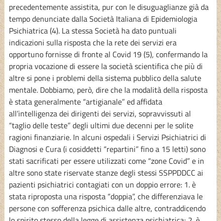
precedentemente assistita, pur con le disuguaglianze già da
tempo denunciate dalla Società Italiana di Epidemiologia
Psichiatrica (4). La stessa Società ha dato puntuali
indicazioni sulla risposta che la rete dei servizi era
opportuno fornisse di fronte al Covid 19 (5), confermando la
propria vocazione di essere la società scientifica che più di
altre si pone i problemi della sistema pubblico della salute
mentale. Dobbiamo, però, dire che la modalità della risposta
è stata generalmente “artigianale” ed affidata
all’intelligenza dei dirigenti dei servizi, sopravvissuti al
“taglio delle teste” degli ultimi due decenni per le solite
ragioni finanziarie. In alcuni ospedali i Servizi Psichiatrici di
Diagnosi e Cura (i cosiddetti “repartini” fino a 15 letti) sono
stati sacrificati per essere utilizzati come “zone Covid” e in
altre sono state riservate stanze degli stessi SSPPDDCC ai
pazienti psichiatrici contagiati con un doppio errore: 1. è
stata riproposta una risposta “doppia”, che differenziava le
persone con sofferenza psichica dalle altre, contraddicendo
lo spirito stesso della legge di assistenza psichiatrica; 2. è