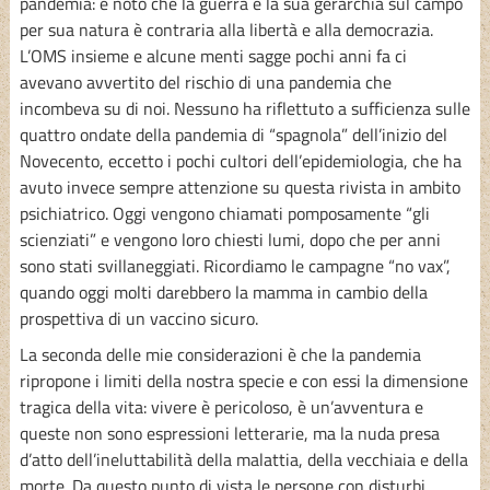
pandemia: è noto che la guerra e la sua gerarchia sul campo
per sua natura è contraria alla libertà e alla democrazia.
L’OMS insieme e alcune menti sagge pochi anni fa ci
avevano avvertito del rischio di una pandemia che
incombeva su di noi. Nessuno ha riflettuto a sufficienza sulle
quattro ondate della pandemia di “spagnola” dell’inizio del
Novecento, eccetto i pochi cultori dell’epidemiologia, che ha
avuto invece sempre attenzione su questa rivista in ambito
psichiatrico. Oggi vengono chiamati pomposamente “gli
scienziati” e vengono loro chiesti lumi, dopo che per anni
sono stati svillaneggiati. Ricordiamo le campagne “no vax”,
quando oggi molti darebbero la mamma in cambio della
prospettiva di un vaccino sicuro.
La seconda delle mie considerazioni è che la pandemia
ripropone i limiti della nostra specie e con essi la dimensione
tragica della vita: vivere è pericoloso, è un’avventura e
queste non sono espressioni letterarie, ma la nuda presa
d’atto dell’ineluttabilità della malattia, della vecchiaia e della
morte. Da questo punto di vista le persone con disturbi