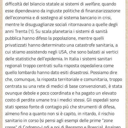
difficoltà del bilancio statale ai sistemi di
welfare
, quando
esse dipendevano da ingiuste politiche di finanziarizzazione
dell’economia e di sostegno al sistema bancario in crisi,
mentre le disuguaglianze sociali ritornavano a quelle degli
anni Trenta (1). Su scala planetaria i sistemi di sanità
pubblica hanno difeso la popolazione, mentre quelli
privatizzati hanno determinato una catastrofe sanitaria, a
cui stiamo assistendo negli USA, che sono balzati ai vertici
delle statistiche dell’epidemia. In Italia i sistemi sanitari
regionali troppo centrati sulla risposta ospedaliera come
quello lombardo hanno dato esiti disastrosi. Possiamo dire
che, comunque, la risposta territoriale e comunitaria, troppo
centrata su una rete di medici di base convenzionati, è stata
ovunque debole e poco coordinata e ha pagato un elevato
costo di perdite umane tra i medici stessi. Gli ospedali sono
stati spesso fonte di contagio più che strumenti di difesa,
almeno fino a quanto non si è capito, in ritardo, il rischio
sanitario in corso (si pensi agli esempi delle prime “zone
rosse” di Codogno-Lodi e poi di Bergamo e Brescia). Analogo