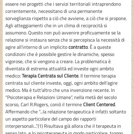
essere nei progetti che i servizi territoriali intraprendono
correntemente, necessitano di una permanente
sorveglianza rispetto a ciò che avviene, a ciò che si propone.
Agli atteggiamenti che in un clima di reciprocità si
assumono. Questo non può avvenire proficuamente se la
relazione si instaura senza che si percepisca la necessità di
agire all’interno di un implicito
contratto
. È a queste
condizioni che è possibile gestire le dinamiche, spesso
vigorose, che si vengono a creare. La problematica è
diventata di estrema attualità ed investe ogni ambito
medico:
Terapia Centrata sul Cliente
. Il termine terapia
centrata sul cliente investe, oggi, ogni ambito dell’agire
medico. Ma è tutt’altro che una invenzione recente. In
“Psicoterapia e Relazioni Umane”, nella metà del secolo
scorso, Carl R.Rogers, coniò il termine
Client Centered
.
Affermando che “...la relazione terapeutica è infatti soltanto
un aspetto particolare del campo dei rapporti
interpersonali...”(1) Risultava già allora che il terapeuta in
senso lato, e lo psicoterapeuta in modo particolare, troppo