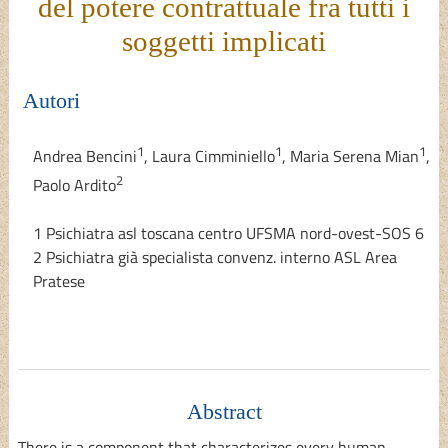
del potere contrattuale
fra tutti i
soggetti implicati
Autori
1
1
1
Andrea Bencini
,
Laura Cimminiello
,
Maria Serena Mian
,
2
Paolo Ardito
1 Psichiatra asl toscana centro UFSMA nord-ovest-SOS 6
2 Psichiatra già specialista convenz. interno ASL Area
Pratese
Abstract
There is a component that characterizes every human