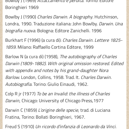
Bowlby J (1969)
Attaccamento e perdita
. Torino: Editore
Boringhieri 1969
Bowlby J (1990)
Charles Darwin. A biography
. Hutchinson,
Londra, 1990. Traduzione italiana: John Bowlby.
Darwin. Una
biografia nuova
. Bologna: Editore Zanichelli. 1996
Burkhart F (1996) (a cura di):
Charles Darwin. Lettere 1825-
1859
. Milano: Raffaello Cortina Editore, 1999
Barlow N (a cura di) (1958),
The autobiography of Charles
Darwin (1809-1882). With original omission restored. Edited
with appendix and notes by his grand-daughter Nora
Barlow.
London, Collins, 1958. Trad. It.
Charles Darwin.
Autobiografia
. Torino: Giulio Einaudi, 1962.
Colp R jr (1977)
To be an Invalid: the illness of Charles
Darwin
, Chicago: University of Chicago Press,1977
Darwin C (1859)
L’origine delle specie
, trad. di Luciana
Fratina, Torino: Bollati Boringhieri, 1967.
Freud S (1910)
Un ricordo d’infanzia di Leonardo da Vinci
.