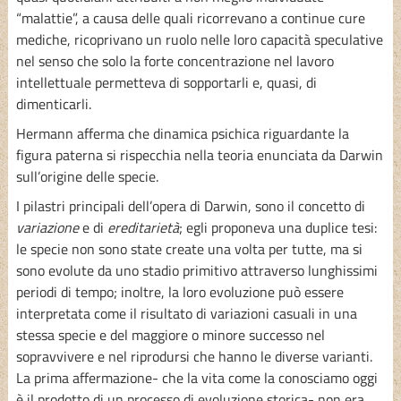
“malattie”, a causa delle quali ricorrevano a continue cure
mediche, ricoprivano un ruolo nelle loro capacità speculative
nel senso che solo la forte concentrazione nel lavoro
intellettuale permetteva di sopportarli e, quasi, di
dimenticarli.
Hermann afferma che dinamica psichica riguardante la
figura paterna si rispecchia nella teoria enunciata da Darwin
sull’origine delle specie.
I pilastri principali dell’opera di Darwin, sono il concetto di
variazione
e di
ereditarietà
; egli proponeva una duplice tesi:
le specie non sono state create una volta per tutte, ma si
sono evolute da uno stadio primitivo attraverso lunghissimi
periodi di tempo; inoltre, la loro evoluzione può essere
interpretata come il risultato di variazioni casuali in una
stessa specie e del maggiore o minore successo nel
sopravvivere e nel riprodursi che hanno le diverse varianti.
La prima affermazione- che la vita come la conosciamo oggi
è il prodotto di un processo di evoluzione storica- non era