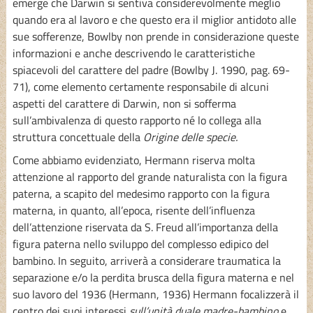
emerge che Darwin si sentiva considerevolmente meglio
quando era al lavoro e che questo era il miglior antidoto alle
sue sofferenze, Bowlby non prende in considerazione queste
informazioni e anche descrivendo le caratteristiche
spiacevoli del carattere del padre (Bowlby J. 1990, pag. 69-
71), come elemento certamente responsabile di alcuni
aspetti del carattere di Darwin, non si sofferma
sull’ambivalenza di questo rapporto né lo collega alla
struttura concettuale della
Origine delle specie.
Come abbiamo evidenziato, Hermann riserva molta
attenzione al rapporto del grande naturalista con la figura
paterna, a scapito del medesimo rapporto con la figura
materna, in quanto, all’epoca, risente dell’influenza
dell’attenzione riservata da S. Freud all’importanza della
figura paterna nello sviluppo del complesso edipico del
bambino. In seguito, arriverà a considerare traumatica la
separazione e/o la perdita brusca della figura materna e nel
suo lavoro del 1936 (Hermann, 1936) Hermann focalizzerà il
centro dei suoi interessi
sull’unità duale madre-bambino
e