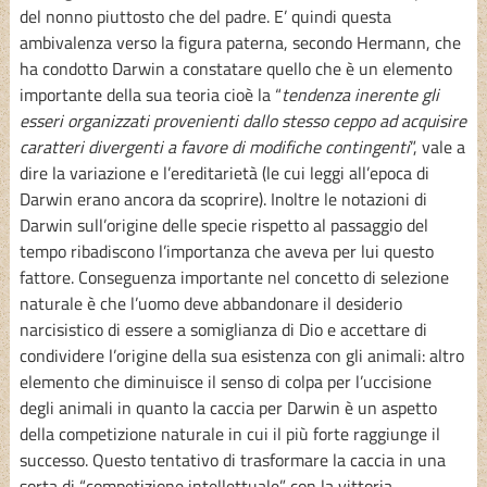
del nonno piuttosto che del padre. E’ quindi questa
ambivalenza verso la figura paterna, secondo Hermann, che
ha condotto Darwin a constatare quello che è un elemento
importante della sua teoria cioè la “
tendenza inerente gli
esseri organizzati provenienti dallo stesso ceppo ad acquisire
caratteri divergenti a favore di modifiche contingenti
”, vale a
dire la variazione e l’ereditarietà (le cui leggi all’epoca di
Darwin erano ancora da scoprire). Inoltre le notazioni di
Darwin sull’origine delle specie rispetto al passaggio del
tempo ribadiscono l’importanza che aveva per lui questo
fattore. Conseguenza importante nel concetto di selezione
naturale è che l’uomo deve abbandonare il desiderio
narcisistico di essere a somiglianza di Dio e accettare di
condividere l’origine della sua esistenza con gli animali: altro
elemento che diminuisce il senso di colpa per l’uccisione
degli animali in quanto la caccia per Darwin è un aspetto
della competizione naturale in cui il più forte raggiunge il
successo. Questo tentativo di trasformare la caccia in una
sorta di “competizione intellettuale” con la vittoria