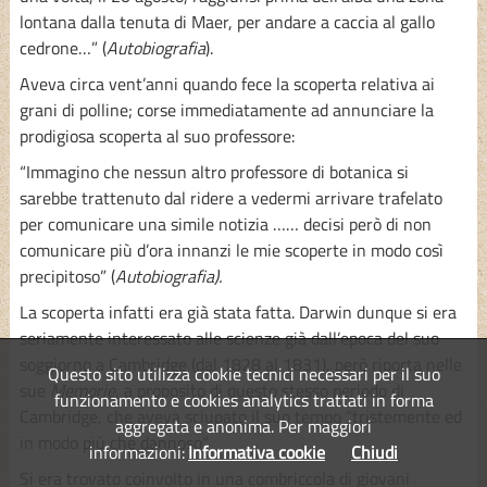
lontana dalla tenuta di Maer, per andare a caccia al gallo
cedrone…” (
Autobiografia
).
Aveva circa vent’anni quando fece la scoperta relativa ai
grani di polline; corse immediatamente ad annunciare la
prodigiosa scoperta al suo professore:
“Immagino che nessun altro professore di botanica si
sarebbe trattenuto dal ridere a vedermi arrivare trafelato
per comunicare una simile notizia …… decisi però di non
comunicare più d’ora innanzi le mie scoperte in modo così
precipitoso” (
Autobiografia).
La scoperta infatti era già stata fatta. Darwin dunque si era
seriamente interessato alle scienze già dall’epoca del suo
soggiorno a Cambridge (dal 1828 al 1831), però riporta nelle
Questo sito utilizza cookie tecnici necessari per il suo
sue
Memorie
, a proposito di questo stesso periodo di
funzionamento e cookies analytics trattati in forma
Cambridge, che aveva sciupato il suo tempo “tristemente ed
aggregata e anonima. Per maggiori
in modo più che dannoso”.
informazioni:
Informativa cookie
Chiudi
Si era trovato coinvolto in una combriccola di giovani