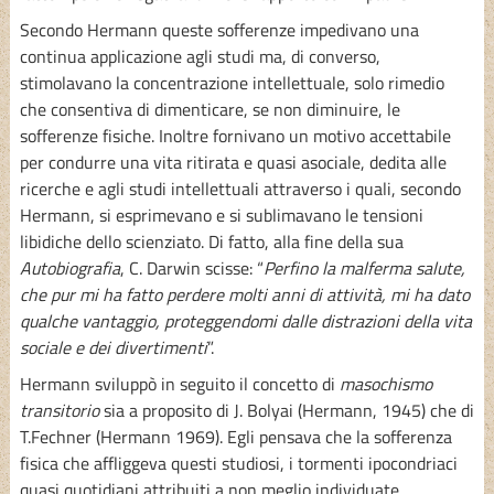
Secondo Hermann queste sofferenze impedivano una
continua applicazione agli studi ma, di converso,
stimolavano la concentrazione intellettuale, solo rimedio
che consentiva di dimenticare, se non diminuire, le
sofferenze fisiche. Inoltre fornivano un motivo accettabile
per condurre una vita ritirata e quasi asociale, dedita alle
ricerche e agli studi intellettuali attraverso i quali, secondo
Hermann, si esprimevano e si sublimavano le tensioni
libidiche dello scienziato. Di fatto, alla fine della sua
Autobiografia
, C. Darwin scisse: “
Perfino la malferma salute,
che pur mi ha fatto perdere molti anni di attività, mi ha dato
qualche vantaggio, proteggendomi dalle distrazioni della vita
sociale e dei divertimenti
”.
Hermann sviluppò in seguito il concetto di
masochismo
transitorio
sia a proposito di J. Bolyai (Hermann, 1945) che di
T.Fechner (Hermann 1969). Egli pensava che la sofferenza
fisica che affliggeva questi studiosi, i tormenti ipocondriaci
quasi quotidiani attribuiti a non meglio individuate