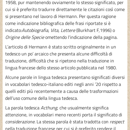
1958, pur mantenendo ovviamente lo stesso significato, per
cui si è preferito tradurre direttamente le citazioni così come
si presentano nel lavoro di Hermann. Per questa ragione
come indicazione bibliografica delle frasi riportate si è
indicato:
Autobiografia
,
Vita,
Lettere
(Burkhart F,1996) o
Origine delle Specie
omettendo l’indicazione della pagina.
L’articolo di Hermann è stato scritto originalmente in un
tedesco un po’ arcaico che presenta alcune difficoltà di
traduzione, difficoltà che si ripetono nella traduzione in
lingua francese dello stesso articolo pubblicata nel 1980.
Alcune parole in lingua tedesca presentano significati diversi
in vocabolari tedesco-italiano editi negli anni ’20 rispetto a
quelli editi più recentemente a causa delle trasformazioni
dell’uso comune della lingua tedesca.
La parola tedesca
Acthung
, che usualmente significa
attenzione, in vocabolari meno recenti porta il significato di
considerazione
. La stessa parola è stata tradotta con
respect
nella traduzione francese per cui si è preferito rendere il