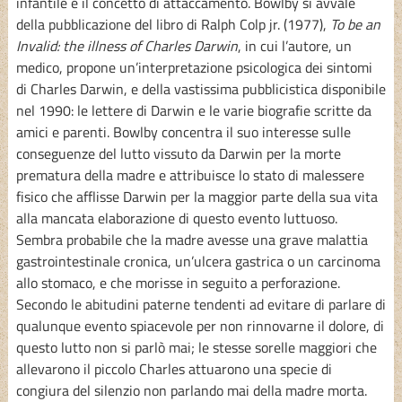
infantile e il concetto di attaccamento. Bowlby si avvale
della pubblicazione del libro di Ralph Colp jr. (1977),
To be an
Invalid: the illness of Charles Darwin
, in cui l’autore, un
medico, propone un’interpretazione psicologica dei sintomi
di Charles Darwin, e della vastissima pubblicistica disponibile
nel 1990: le lettere di Darwin e le varie biografie scritte da
amici e parenti. Bowlby concentra il suo interesse sulle
conseguenze del lutto vissuto da Darwin per la morte
prematura della madre e attribuisce lo stato di malessere
fisico che afflisse Darwin per la maggior parte della sua vita
alla mancata elaborazione di questo evento luttuoso.
Sembra probabile che la madre avesse una grave malattia
gastrointestinale cronica, un’ulcera gastrica o un carcinoma
allo stomaco, e che morisse in seguito a perforazione.
Secondo le abitudini paterne tendenti ad evitare di parlare di
qualunque evento spiacevole per non rinnovarne il dolore, di
questo lutto non si parlò mai; le stesse sorelle maggiori che
allevarono il piccolo Charles attuarono una specie di
congiura del silenzio non parlando mai della madre morta.