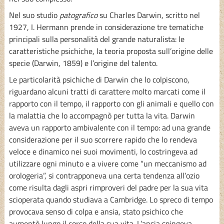
Nel suo studio
patografico
su Charles Darwin, scritto nel
1927, I. Hermann prende in considerazione tre tematiche
principali sulla personalità del grande naturalista: le
caratteristiche psichiche, la teoria proposta sull’origine delle
specie (Darwin, 1859) e l’origine del talento.
Le particolarità psichiche di Darwin che lo colpiscono,
riguardano alcuni tratti di carattere molto marcati come il
rapporto con il tempo, il rapporto con gli animali e quello con
la malattia che lo accompagnò per tutta la vita. Darwin
aveva un rapporto ambivalente con il tempo: ad una grande
considerazione per il suo scorrere rapido che lo rendeva
veloce e dinamico nei suoi movimenti, lo costringeva ad
utilizzare ogni minuto e a vivere come “un meccanismo ad
orologeria”, si contrapponeva una certa tendenza all’ozio
come risulta dagli aspri rimproveri del padre per la sua vita
scioperata quando studiava a Cambridge. Lo spreco di tempo
provocava senso di colpa e ansia, stato psichico che
aumentò lungo il corso della sua vita. L’ansia spingeva