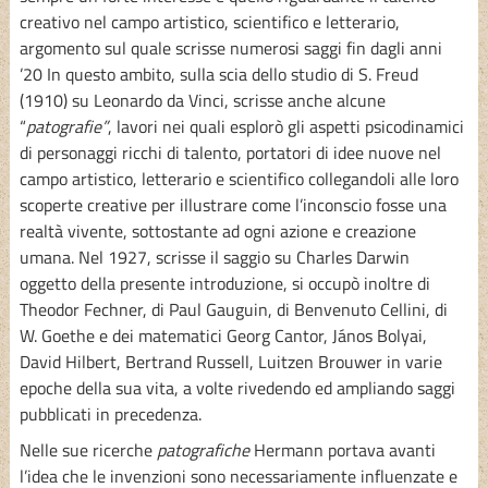
creativo nel campo artistico, scientifico e letterario,
argomento sul quale scrisse numerosi saggi fin dagli anni
’20 In questo ambito, sulla scia dello studio di S. Freud
(1910) su Leonardo da Vinci, scrisse anche alcune
“
patografie”
, lavori nei quali esplorò gli aspetti psicodinamici
di personaggi ricchi di talento, portatori di idee nuove nel
campo artistico, letterario e scientifico collegandoli alle loro
scoperte creative per illustrare come l’inconscio fosse una
realtà vivente, sottostante ad ogni azione e creazione
umana. Nel 1927, scrisse il saggio su Charles Darwin
oggetto della presente introduzione, si occupò inoltre di
Theodor Fechner, di Paul Gauguin, di Benvenuto Cellini, di
W. Goethe e dei matematici Georg Cantor, János Bolyai,
David Hilbert, Bertrand Russell, Luitzen Brouwer in varie
epoche della sua vita, a volte rivedendo ed ampliando saggi
pubblicati in precedenza.
Nelle sue ricerche
patografiche
Hermann portava avanti
l’idea che le invenzioni sono necessariamente influenzate e