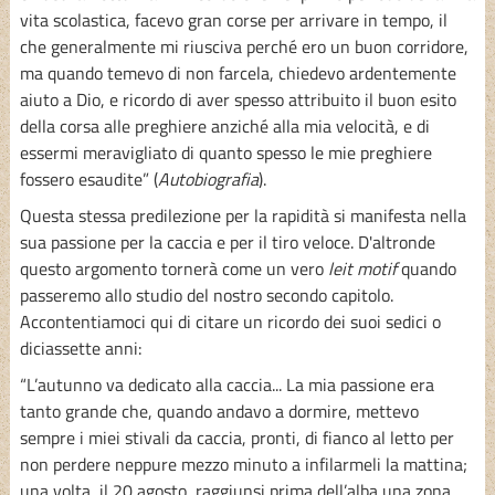
vita scolastica, facevo gran corse per arrivare in tempo, il
che generalmente mi riusciva perché ero un buon corridore,
ma quando temevo di non farcela, chiedevo ardentemente
aiuto a Dio, e ricordo di aver spesso attribuito il buon esito
della corsa alle preghiere anziché alla mia velocità, e di
essermi meravigliato di quanto spesso le mie preghiere
fossero esaudite” (
Autobiografia
).
Questa stessa predilezione per la rapidità si manifesta nella
sua passione per la caccia e per il tiro veloce. D'altronde
questo argomento tornerà come un vero
leit motif
quando
passeremo allo studio del nostro secondo capitolo.
Accontentiamoci qui di citare un ricordo dei suoi sedici o
diciassette anni:
“L’autunno va dedicato alla caccia... La mia passione era
tanto grande che, quando andavo a dormire, mettevo
sempre i miei stivali da caccia, pronti, di fianco al letto per
non perdere neppure mezzo minuto a infilarmeli la mattina;
una volta, il 20 agosto, raggiunsi prima dell’alba una zona