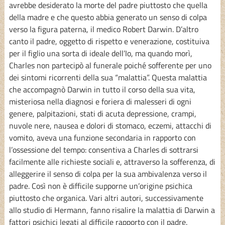
avrebbe desiderato la morte del padre piuttosto che quella
della madre e che questo abbia generato un senso di colpa
verso la figura paterna, il medico Robert Darwin. D’altro
canto il padre, oggetto di rispetto e venerazione, costituiva
per il figlio una sorta di ideale dell’Io, ma quando morì,
Charles non partecipò al funerale poiché sofferente per uno
dei sintomi ricorrenti della sua “malattia”. Questa malattia
che accompagnò Darwin in tutto il corso della sua vita,
misteriosa nella diagnosi e foriera di malesseri di ogni
genere, palpitazioni, stati di acuta depressione, crampi,
nuvole nere, nausea e dolori di stomaco, eczemi, attacchi di
vomito, aveva una funzione secondaria in rapporto con
l’ossessione del tempo: consentiva a Charles di sottrarsi
facilmente alle richieste sociali e, attraverso la sofferenza, di
alleggerire il senso di colpa per la sua ambivalenza verso il
padre. Così non è difficile supporne un’origine psichica
piuttosto che organica. Vari altri autori, successivamente
allo studio di Hermann, fanno risalire la malattia di Darwin a
fattori psichici legati al difficile rapporto con il padre.