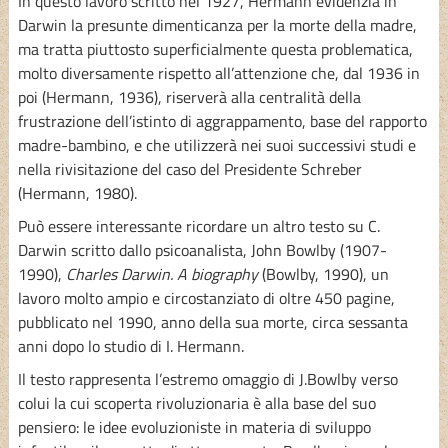
In questo lavoro scritto nel 1927, Hermann evidenzia in
Darwin la presunte dimenticanza per la morte della madre,
ma tratta piuttosto superficialmente questa problematica,
molto diversamente rispetto all’attenzione che, dal 1936 in
poi (Hermann, 1936), riserverà alla centralità della
frustrazione dell’istinto di aggrappamento, base del rapporto
madre-bambino, e che utilizzerà nei suoi successivi studi e
nella rivisitazione del caso del Presidente Schreber
(Hermann, 1980).
Può essere interessante ricordare un altro testo su C.
Darwin scritto dallo psicoanalista, John Bowlby (1907-
1990),
Charles Darwin. A biography
(Bowlby, 1990), un
lavoro molto ampio e circostanziato di oltre 450 pagine,
pubblicato nel 1990, anno della sua morte, circa sessanta
anni dopo lo studio di I. Hermann.
Il testo rappresenta l’estremo omaggio di J.Bowlby verso
colui la cui scoperta rivoluzionaria è alla base del suo
pensiero: le idee evoluzioniste in materia di sviluppo