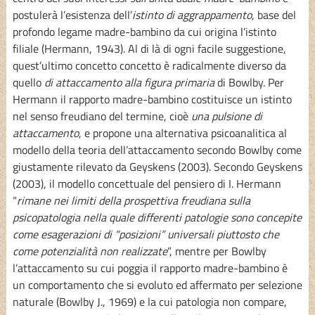
postulerà l’esistenza dell’
istinto di aggrappamento
, base del
profondo legame madre-bambino da cui origina l’istinto
filiale (Hermann, 1943). Al di là di ogni facile suggestione,
quest’ultimo concetto concetto è radicalmente diverso da
quello
di attaccamento alla figura primaria
di Bowlby. Per
Hermann il rapporto madre-bambino costituisce un istinto
nel senso freudiano del termine, cioè
una pulsione di
attaccamento
, e propone una alternativa psicoanalitica al
modello della teoria dell’attaccamento secondo Bowlby come
giustamente rilevato da Geyskens (2003). Secondo Geyskens
(2003), il modello concettuale del pensiero di I. Hermann
“
rimane nei limiti della prospettiva freudiana sulla
psicopatologia nella quale differenti patologie sono concepite
come esagerazioni di “posizioni” universali piuttosto che
come potenzialità non realizzate
”, mentre per Bowlby
l’attaccamento su cui poggia il rapporto madre-bambino è
un comportamento che si evoluto ed affermato per selezione
naturale (Bowlby J., 1969) e la cui patologia non compare,