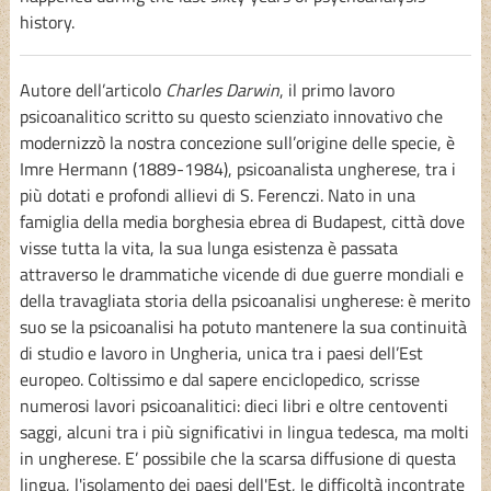
history.
Autore dell’articolo
Charles Darwin
, il primo lavoro
psicoanalitico scritto su questo scienziato innovativo che
modernizzò la nostra concezione sull’origine delle specie, è
Imre Hermann (1889-1984), psicoanalista ungherese, tra i
più dotati e profondi allievi di S. Ferenczi. Nato in una
famiglia della media borghesia ebrea di Budapest, città dove
visse tutta la vita, la sua lunga esistenza è passata
attraverso le drammatiche vicende di due guerre mondiali e
della travagliata storia della psicoanalisi ungherese: è merito
suo se la psicoanalisi ha potuto mantenere la sua continuità
di studio e lavoro in Ungheria, unica tra i paesi dell’Est
europeo. Coltissimo e dal sapere enciclopedico, scrisse
numerosi lavori psicoanalitici: dieci libri e oltre centoventi
saggi, alcuni tra i più significativi in lingua tedesca, ma molti
in ungherese. E’ possibile che la scarsa diffusione di questa
lingua, l'isolamento dei paesi dell'Est, le difficoltà incontrate