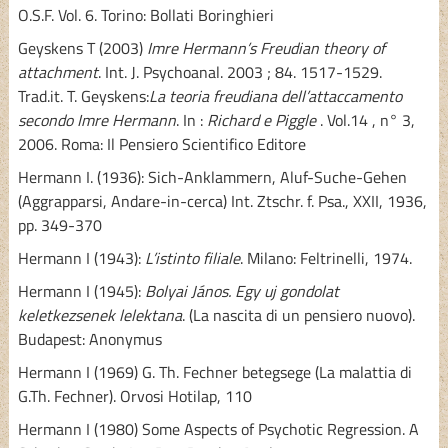
O.S.F. Vol. 6. Torino: Bollati Boringhieri
Geyskens T (2003)
Imre Hermann’s Freudian theory of
attachment
. Int. J. Psychoanal. 2003 ; 84. 1517-1529.
Trad.it. T. Geyskens:
La teoria freudiana dell’attaccamento
secondo Imre Hermann
. In :
Richard
e Piggle
. Vol.14 , n° 3,
2006. Roma: Il Pensiero Scientifico Editore
Hermann I. (1936): Sich-Anklammern, Aluf-Suche-Gehen
(Aggrapparsi, Andare-in-cerca) Int. Ztschr. f. Psa., XXII, 1936,
pp. 349-370
Hermann I (1943):
L’istinto filiale
. Milano: Feltrinelli, 1974.
Hermann I (1945):
Bolyai János.
Egy uj gondolat
keletkezsenek lelektana
. (La nascita di un pensiero nuovo).
Budapest: Anonymus
Hermann I (1969) G. Th. Fechner betegsege (La malattia di
G.Th. Fechner). Orvosi Hotilap, 110
Hermann I (1980) Some Aspects of Psychotic Regression. A