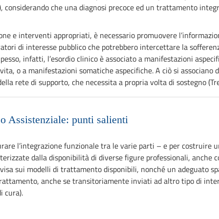
, considerando che una diagnosi precoce ed un trattamento integra
ne e interventi appropriati, è necessario promuovere l’informazion
atori di interesse pubblico che potrebbero intercettare la sofferen
Spesso, infatti, l’esordio clinico è associato a manifestazioni aspec
di vita, o a manifestazioni somatiche aspecifiche. A ciò si associa
della rete di supporto, che necessita a propria volta di sostegno (Tr
o Assistenziale: punti salienti
urare l’integrazione funzionale tra le varie parti – e per costruire 
erizzate dalla disponibilità di diverse figure professionali, anche c
sa sui modelli di trattamento disponibili, nonché un adeguato spa
n trattamento, anche se transitoriamente inviati ad altro tipo di in
i cura).