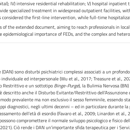
al); IV) intensive residential rehabilitation; V) hospital inpatient
ide specialized treatment in widespread outpatient facilities, wit
 considered the first-line intervention, while full-time hospitaliza
 of the extended document, aiming to reach professionals in local 
n the epidemiological importance of FEDs, and the complex and heter
e (DAN) sono disturbi psichiatrici complessi associati a un profondo
individuale ed interpersonale (Wu et al., 2017; Treasure et al., 2020
o Restrittivo e un sottotipo
Binge-Purge
), la Bulimia Nervosa (BN)
 è descritto anche il Disturbo Evitante/Restrittivo dell’Assunzione d
in modo prevalente ma non esclusivo il sesso femminile, essendo st
ruppi diagnostici, negli ultimi decenni – ed in particolare durante
samento dell’età di esordio (Favaro et al., 2009; Linardon et al., 20
 possono compromettere il normale sviluppo psicologico e fisico del
 2021). Ciò rende i DAN un’importante sfida terapeutica per i Serviz