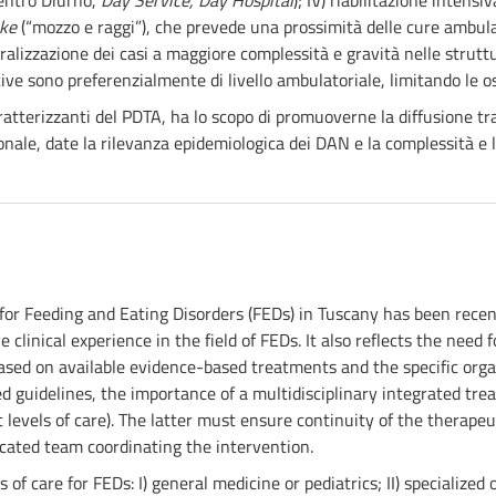
Centro Diurno,
Day Service, Day Hospital
); IV) riabilitazione intens
oke
(“mozzo e raggi”), che prevede una prossimità delle cure ambulat
ralizzazione dei casi a maggiore complessità e gravità nelle strut
ative sono preferenzialmente di livello ambulatoriale, limitando le 
aratterizzanti del PDTA, ha lo scopo di promuoverne la diffusione tra
ionale, date la rilevanza epidemiologica dei DAN e la complessità e 
or Feeding and Eating Disorders (FEDs) in Tuscany has been recently
linical experience in the field of FEDs. It also reflects the need 
d on available evidence-based treatments and the specific organi
 guidelines, the importance of a multidisciplinary integrated trea
nt levels of care). The latter must ensure continuity of the thera
icated team coordinating the intervention.
of care for FEDs: I) general medicine or pediatrics; II) specialized