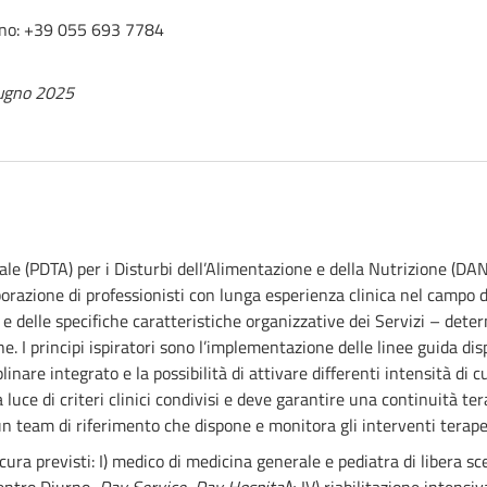
ono: +39 055 693 7784
iugno 2025
ale (PDTA) per i Disturbi dell’Alimentazione e della Nutrizione (DA
borazione di professionisti con lunga esperienza clinica nel campo 
i e delle specifiche caratteristiche organizzative dei Servizi – deter
e. I principi ispiratori sono l’implementazione delle linee guida dis
linare integrato e la possibilità di attivare differenti intensità di 
 luce di criteri clinici condivisi e deve garantire una continuità t
un team di riferimento che dispone e monitora gli interventi terape
ura previsti: I) medico di medicina generale e pediatra di libera scel