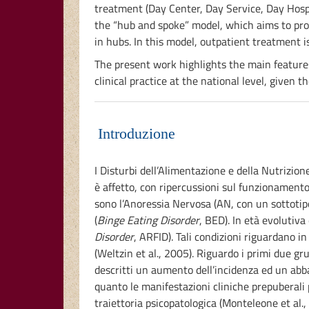
treatment (Day Center, Day Service, Day Hospit
the “hub and spoke” model, which aims to prov
in hubs. In this model, outpatient treatment is
The present work highlights the main features
clinical practice at the national level, give
Introduzione
I Disturbi dell’Alimentazione e della Nutrizion
è affetto, con ripercussioni sul funzionamento 
sono l’Anoressia Nervosa (AN, con un sottotip
(
Binge Eating Disorder
, BED). In età evolutiva
Disorder
, ARFID). Tali condizioni riguardano 
(Weltzin et al., 2005). Riguardo i primi due g
descritti un aumento dell’incidenza ed un abbas
quanto le manifestazioni cliniche prepuberali
traiettoria psicopatologica (Monteleone et al.,