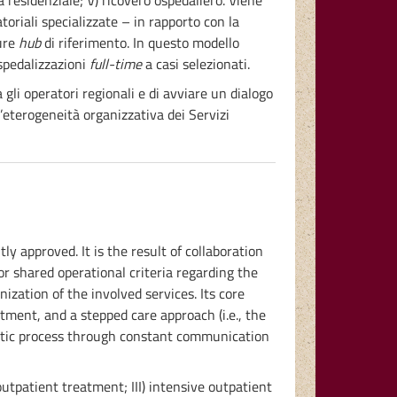
iva residenziale; V) ricovero ospedaliero. Viene
oriali specializzate – in rapporto con la
ture
hub
di riferimento. In questo modello
ospedalizzazioni
full-time
a casi selezionati.
 gli operatori regionali e di avviare un dialogo
l’eterogeneità organizzativa dei Servizi
 approved. It is the result of collaboration
for shared operational criteria regarding the
zation of the involved services. Its core
tment, and a stepped care approach (i.e., the
peutic process through constant communication
 outpatient treatment; III) intensive outpatient