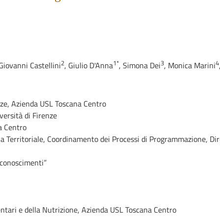
2
1*
3
4
Giovanni Castellini
,
Giulio D'Anna
,
Simona Dei
,
Monica Marini
ze, Azienda USL Toscana Centro
versità di Firenze
a Centro
a Territoriale, Coordinamento dei Processi di Programmazione, Dir
Riconoscimenti”
ntari e della Nutrizione, Azienda USL Toscana Centro