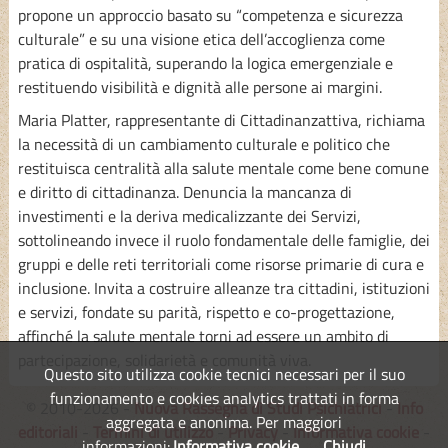
propone un approccio basato su “competenza e sicurezza
culturale” e su una visione etica dell’accoglienza come
pratica di ospitalità, superando la logica emergenziale e
restituendo visibilità e dignità alle persone ai margini.
Maria Platter, rappresentante di Cittadinanzattiva, richiama
la necessità di un cambiamento culturale e politico che
restituisca centralità alla salute mentale come bene comune
e diritto di cittadinanza. Denuncia la mancanza di
investimenti e la deriva medicalizzante dei Servizi,
sottolineando invece il ruolo fondamentale delle famiglie, dei
gruppi e delle reti territoriali come risorse primarie di cura e
inclusione. Invita a costruire alleanze tra cittadini, istituzioni
e servizi, fondate su parità, rispetto e co-progettazione,
affinché la salute mentale torni ad essere un ambito di
partecipazione, solidarietà e comunità viva.
Questo sito utilizza cookie tecnici necessari per il suo
funzionamento e cookies analytics trattati in forma
© 2010-2026 -
Nuova Rassegna di Studi Psichiatrici
-
Info
aggregata e anonima. Per maggiori
editoriali
-
Termini di utilizzo
-
Privacy
-
Informativa cookie
-
informazioni:
Informativa cookie
Chiudi