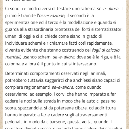
Ci sono tre modi diversi di testare uno schema
se-e-allora
. Il
primo è tramite l’
osservazione
, il secondo è la
sperimentazione ed il terzo è la modellazione e quando si
guarda alla straordinaria prontezza dei forti sistematizzatori
umani di oggi e ci si chiede come siano in grado di
individuare schemi e richiamare fatti così rapidamente,
diventa evidente che stanno costruendo dei
fogli di calcolo
mentali
, usando schemi
se-e-allora
, dove se è la riga, e è la
colonna e allora è il punto in cui si intersecano.
Determinati comportamenti osservati negli animali,
potrebbero tuttavia suggerirci che anch’essi siano capaci di
compiere ragionamenti
se-e-allora
, come quando
osserviamo, ad esempio, i corvi che hanno imparato a far
cadere le noci sulla strada in modo che le auto ci passino
sopra, spaccandole, sì da potersene cibare, od addirittura
hanno imparato a farle cadere sugli attraversamenti
pedonali, in modo da cibarsene, questa volta, quando il
semaforo diventa rosso, o quando fanno cadere dei sassolini