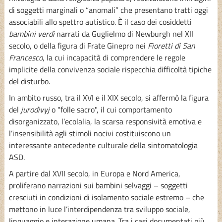
di soggetti marginali o “anomali” che presentano tratti oggi
associabili allo spettro autistico. È il caso dei cosiddetti
bambini verdi
narrati da Guglielmo di Newburgh nel XII
secolo, o della figura di Frate Ginepro nei
Fioretti di San
Francesco
, la cui incapacità di comprendere le regole
implicite della convivenza sociale rispecchia difficoltà tipiche
del disturbo.
In ambito russo, tra il XVI e il XIX secolo, si affermò la figura
del
jurodivyj
o "folle sacro", il cui comportamento
disorganizzato, l’ecolalia, la scarsa responsività emotiva e
l’insensibilità agli stimoli nocivi costituiscono un
interessante antecedente culturale della sintomatologia
ASD.
A partire dal XVII secolo, in Europa e Nord America,
proliferano narrazioni sui bambini selvaggi – soggetti
cresciuti in condizioni di isolamento sociale estremo – che
mettono in luce l’interdipendenza tra sviluppo sociale,
linguaggio e interazione umana. Tra i casi documentati più