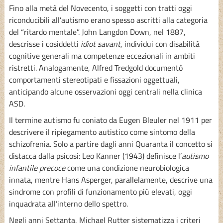
Fino alla metà del Novecento, i soggetti con tratti oggi
riconducibili all’autismo erano spesso ascritti alla categoria
del “ritardo mentale”. John Langdon Down, nel 1887,
descrisse i cosiddetti
idiot savant
, individui con disabilità
cognitive generali ma competenze eccezionali in ambiti
ristretti. Analogamente, Alfred Tredgold documentò
comportamenti stereotipati e fissazioni oggettuali,
anticipando alcune osservazioni oggi centrali nella clinica
ASD.
Il termine autismo fu coniato da Eugen Bleuler nel 1911 per
descrivere il ripiegamento autistico come sintomo della
schizofrenia. Solo a partire dagli anni Quaranta il concetto si
distacca dalla psicosi: Leo Kanner (1943) definisce l’
autismo
infantile precoce
come una condizione neurobiologica
innata, mentre Hans Asperger, parallelamente, descrive una
sindrome con profili di funzionamento più elevati, oggi
inquadrata all’interno dello spettro.
Negli anni Settanta, Michael Rutter sistematizza i criteri