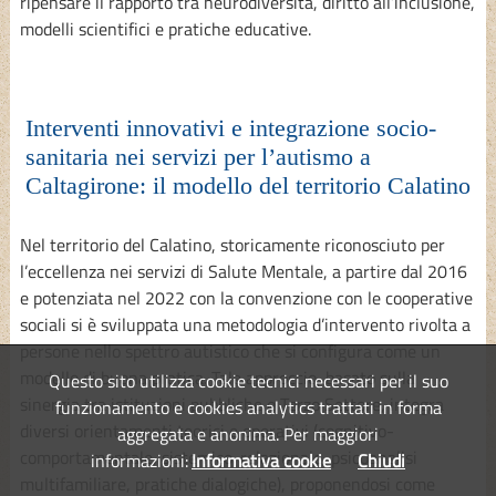
ripensare il rapporto tra neurodiversità, diritto all’inclusione,
modelli scientifici e pratiche educative.
Interventi innovativi e integrazione socio-
sanitaria nei servizi per l’autismo a
Caltagirone: il modello del territorio Calatino
Nel territorio del Calatino, storicamente riconosciuto per
l’eccellenza nei servizi di Salute Mentale, a partire dal 2016
e potenziata nel 2022 con la convenzione con le cooperative
sociali si è sviluppata una metodologia d’intervento rivolta a
persone nello spettro autistico che si configura come un
modello di buona pratica. Tale approccio, basato sulla
Questo sito utilizza cookie tecnici necessari per il suo
sinergia tra istituzioni pubbliche e Terzo Settore, integra
funzionamento e cookies analytics trattati in forma
diversi orientamenti teorici e operativi (cognitivo-
aggregata e anonima. Per maggiori
comportamentale, sistemico-relazionale, psicoanalisi
informazioni:
Informativa cookie
Chiudi
multifamiliare, pratiche dialogiche), proponendosi come