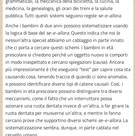
grammaticali, la meccanica della bicicletta, la cucina, la
medicina, la genealogia, gli orari dei treni e la salute
pubblica. Tutti questi sistemi seguono regole
se-e-allora
.
Anche i bambini di due anni possono sistematizzare usando
la logica di base del
se-e-allora
. Questo indica che noi (e
nessun’altra specie) abbiamo un cablaggio in parte innato
che ci porta a cercare questi schemi. I bambini in età
prescolare si chiedono perché un oggetto nuovo si comporti
in modo inaspettato e cercano spiegazioni (cause). Ancora
più impressionante è che eseguono “test” per capire cosa sta
causando cosa, tenendo traccia di quando ci sono anomalie,
e possono identificare diversi tipi di catene causali. Così, i
bambini in età prescolare possono distinguere tra diversi
meccanismi, come il fatto che un interruttore possa
azionare una ruota dentata invece di un’altra, o far girare la
ruota dentata per muoverne un’altra; e mentre lo fanno
cercano prove che supportino diversi schemi
se-e-allora
. La
sistematizzazione sembra, dunque, in parte cablata nel
cervello umano.