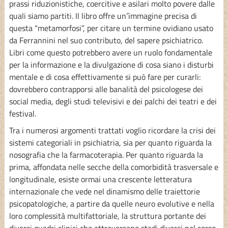
prassi riduzionistiche, coercitive e asilari molto povere dalle
quali siamo partiti. Il libro offre un’ìmmagine precisa di
questa “metamorfosi”, per citare un termine ovidiano usato
da Ferrannini nel suo contributo, del sapere psichiatrico.
Libri come questo potrebbero avere un ruolo fondamentale
per la informazione e la divulgazione di cosa siano i disturbi
mentale e di cosa effettivamente si può fare per curarli:
dovrebbero contrapporsi alle banalità del psicologese dei
social media, degli studi televisivi e dei palchi dei teatri e dei
festival.
Tra i numerosi argomenti trattati voglio ricordare la crisi dei
sistemi categoriali in psichiatria, sia per quanto riguarda la
nosografia che la farmacoterapia. Per quanto riguarda la
prima, affondata nelle secche della comorbidità trasversale e
longitudinale, esiste ormai una crescente letteratura
internazionale che vede nel dinamismo delle traiettorie
psicopatologiche, a partire da quelle neuro evolutive e nella
loro complessità multifattoriale, la struttura portante dei
diversi quadri clinici che attraversano stadi diversi nel corso