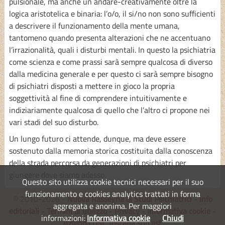
pulsionale, ma anche un andare-creativamente oltre la
logica aristotelica e binaria: l’o/o, il si/no non sono sufficienti
a descrivere il funzionamento della mente umana,
tantomeno quando presenta alterazioni che ne accentuano
l’irrazionalità, quali i disturbi mentali. In questo la psichiatria
come scienza e come prassi sarà sempre qualcosa di diverso
dalla medicina generale e per questo ci sarà sempre bisogno
di psichiatri disposti a mettere in gioco la propria
soggettività al fine di comprendere intuitivamente e
indiziariamente qualcosa di quello che l’altro ci propone nei
vari stadi del suo disturbo.
Un lungo futuro ci attende, dunque, ma deve essere
sostenuto dalla memoria storica costituita dalla conoscenza
della strada percorsa da generazioni di psichiatri per
giungere dove siamo adesso.
Questo sito utilizza cookie tecnici necessari per il suo
funzionamento e cookies analytics trattati in forma
© 2010-2026 -
Nuova Rassegna di Studi Psichiatrici
-
Info
aggregata e anonima. Per maggiori
editoriali
-
Termini di utilizzo
-
Privacy
-
Informativa cookie
-
informazioni:
Informativa cookie
Chiudi
Azienda USL Toscana sud est