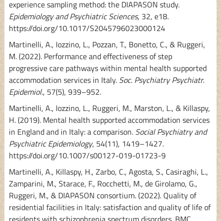
experience sampling method: the DIAPASON study.
Epidemiology and Psychiatric Sciences
, 32, e18.
https://doi.org/10.1017/S2045796023000124
Martinelli, A., Iozzino, L., Pozzan, T., Bonetto, C., & Ruggeri,
M. (2022). Performance and effectiveness of step
progressive care pathways within mental health supported
accommodation services in Italy.
Soc. Psychiatry Psychiatr.
Epidemiol.
, 57(5), 939–952.
Martinelli, A., Iozzino, L., Ruggeri, M., Marston, L., & Killaspy,
H. (2019). Mental health supported accommodation services
in England and in Italy: a comparison.
Social Psychiatry and
Psychiatric Epidemiology
, 54(11), 1419–1427.
https://doi.org/10.1007/s00127-019-01723-9
Martinelli, A., Killaspy, H., Zarbo, C., Agosta, S., Casiraghi, L.,
Zamparini, M., Starace, F., Rocchetti, M., de Girolamo, G.,
Ruggeri, M., & DIAPASON consortium. (2022). Quality of
residential facilities in Italy: satisfaction and quality of life of
residents with schizophrenia spectrum disorders.
BMC