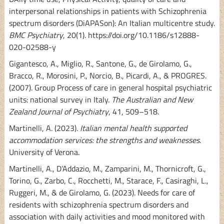
interpersonal relationships in patients with Schizophrenia
spectrum disorders (DiAPASon): An Italian multicentre study.
BMC Psychiatry
, 20(1). https://doi.org/10.1186/s12888-
020-02588-y
Gigantesco, A., Miglio, R., Santone, G., de Girolamo, G.,
Bracco, R., Morosini, P., Norcio, B., Picardi, A., & PROGRES.
(2007). Group Process of care in general hospital psychiatric
units: national survey in Italy.
The Australian and New
Zealand Journal of Psychiatry
, 41, 509–518.
Martinelli, A. (2023).
Italian mental health supported
accommodation services: the strengths and weaknesses
.
University of Verona.
Martinelli, A., D’Addazio, M., Zamparini, M., Thornicroft, G.,
Torino, G., Zarbo, C., Rocchetti, M., Starace, F., Casiraghi, L.,
Ruggeri, M., & de Girolamo, G. (2023). Needs for care of
residents with schizophrenia spectrum disorders and
association with daily activities and mood monitored with