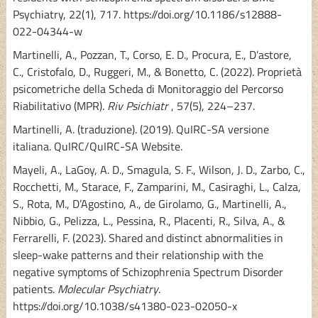
Psychiatry, 22(1), 717. https://doi.org/10.1186/s12888-
022-04344-w
Martinelli, A., Pozzan, T., Corso, E. D., Procura, E., D’astore,
C., Cristofalo, D., Ruggeri, M., & Bonetto, C. (2022). Proprietà
psicometriche della Scheda di Monitoraggio del Percorso
Riabilitativo (MPR).
Riv Psichiatr
, 57(5), 224–237.
Martinelli, A. (traduzione). (2019). QuIRC-SA versione
italiana. QuIRC/QuIRC-SA Website.
Mayeli, A., LaGoy, A. D., Smagula, S. F., Wilson, J. D., Zarbo, C.,
Rocchetti, M., Starace, F., Zamparini, M., Casiraghi, L., Calza,
S., Rota, M., D’Agostino, A., de Girolamo, G., Martinelli, A.,
Nibbio, G., Pelizza, L., Pessina, R., Placenti, R., Silva, A., &
Ferrarelli, F. (2023). Shared and distinct abnormalities in
sleep-wake patterns and their relationship with the
negative symptoms of Schizophrenia Spectrum Disorder
patients.
Molecular Psychiatry
.
https://doi.org/10.1038/s41380-023-02050-x