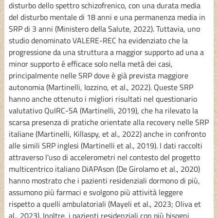
disturbo dello spettro schizofrenico, con una durata media
del disturbo mentale di 18 anni e una permanenza media in
SRP di 3 anni (Ministero della Salute, 2022). Tuttavia, uno
studio denominato VALERE-REC ha evidenziato che la
progressione da una struttura a maggior supporto ad una a
minor supporto è efficace solo nella metà dei casi,
principalmente nelle SRP dove è già prevista maggiore
autonomia (Martinelli, Iozzino, et al., 2022). Queste SRP
hanno anche ottenuto i migliori risultati nel questionario
valutativo QuIRC-SA (Martinelli, 2019), che ha rilevato la
scarsa presenza di pratiche orientate alla recovery nelle SRP
italiane (Martinelli, Killaspy, et al., 2022) anche in confronto
alle simili SRP inglesi (Martinelli et al., 2019). I dati raccolti
attraverso l'uso di accelerometri nel contesto del progetto
multicentrico italiano DiAPAson (De Girolamo et al., 2020)
hanno mostrato che i pazienti residenziali dormono di più,
assumono più farmaci e svolgono più attività leggere
rispetto a quelli ambulatoriali (Mayeli et al., 2023; Oliva et
al., 2023). Inoltre, i pazienti residenziali con più bisogni