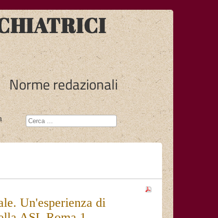
CHIATRICI
Norme redazionali
a
ale. Un'esperienza di
della ASL Roma 1