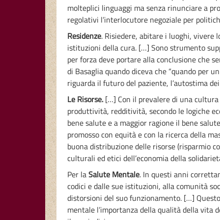
molteplici linguaggi ma senza rinunciare a pro
regolativi l’interlocutore negoziale per polit
Residenze
. Risiedere, abitare i luoghi, vivere
istituzioni della cura. […] Sono strumento su
per forza deve portare alla conclusione che s
di Basaglia quando diceva che “quando per un p
riguarda il futuro del paziente, l’autostima dei
Le Risorse.
[…] Con il prevalere di una cultura d
produttività, redditività, secondo le logiche e
bene salute e a maggior ragione il bene salute 
promosso con equità e con la ricerca della massi
buona distribuzione delle risorse (risparmio 
culturali ed etici dell’economia della solidari
Per la
Salute Mentale
. In questi anni corretta
codici e dalle sue istituzioni, alla comunità soc
distorsioni del suo funzionamento. […] Questo
mentale l’importanza della qualità della vita d