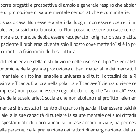
porre progetti e prospettive di ampio e generale respiro che abbian
iche di promozione di salute mentale democratiche e comunitarie.
 lo spazio casa. Non essere abitati dai luoghi, non essere costretti i
ppletivo, sussidiario, transitorio. Non possono essere pensate com
empre e comunque debba essere recuperato l’originario spazio abita
aziente il problema diventa solo il posto dove metterlo” si è in p
 curanti, la fisionomia della struttura.
ell’efficienza e della distribuzione delle risorse di tipo “aziendalist
conomiche della grande produzione di beni materiali e dei mercati, 
mentale, diritto inalienabile e universale di tutti i cittadini della
ma efficacia. E allora nella polarità efficacia-efficienza diviene cent
compreso) non possono essere regolate dalle logiche “aziendali”. Es
età e della sussidiarietà sociale che non abbiano nel profitto l’ele
mente si è spostato il centro di quanto riguarda il benessere psichic
iale, alle sue capacità di tutelare la salute mentale dei suoi cittadini
 spostamento di fuoco, anche se in fase ancora iniziale, ha permes
elle persone, della prevenzione dei fattori di emarginazione, della m