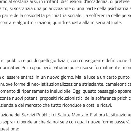
amo al sostanziarsi, in irritanti discussioni d’accademia, di pretes
i fatto, si sostanzia una polarizzazione di una parte della psichiatr
n parte della cosiddetta psichiatria sociale. La sofferenza delle pe
scontate algoritmizzazioni; quindi esposta alla miseria attuale.
ci pubblici e poi di quelli giudiziari, con conseguente definizione de
ivi normativi. Purtroppo però patiamo pure risorse formalmente ric
e di essere entrati in un nuovo giorno. Ma la luce a un certo punto 
nuove forme di neo-istituzionalizzazione strisciante, camaleontic
momento di ripensamento ineludibile. Oggi questo passaggio appa
zzonte nuovi potenti propositi riduzionistici della sofferenza psichica
'azienda e del mercato che tutto riconduce a costi e ricavi.
uazione dei Servizi Pubblici di Salute Mentale. E allora la situazio
 sopra), dipende anche da noi se e con quali nuove forme passerà. 
 questione: