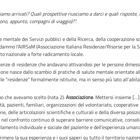
iamo arrivati? Quali prospettive riusciamo a darci e quali risposte
ono, appunto, compagni di viaggio)?”.
te mentale dei Servizi pubblici e della Ricerca, della cooperazione s
fondammo l’AIRSaM (Associazione Italiana Residenze/Risorse per la 
to nazionale a forte radicamento locale.
ienze di residenze che andavano attivandosi per le persone dimesse d
zione nasce dallo scambio di pratiche di salute mentale orientate all
lle “residenze” formalmente istituite, ma in senso più lato all’
abita
mo che avevamo scelto (nota 2):
Associazione
. Mettersi insieme […] 
ità, pazienti, familiari, organizzazioni del volontariato, cooperative 
one, delle articolazioni scientifiche e culturali e della diversa posiz
 nel confronto continuo di superare barriere comunicative, consoli
lamento individuale e sociale del paziente e dell’esperienza umana 
mere la sua esperienza e i suoi saperi su tutto il territorio naziona