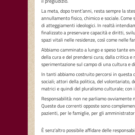
il pregiudizio.
La meta, dopo trent’anni, resta sempre la stess
annullamento fisico, chimico e sociale. Come sp
di atteggiamenti ideologici. In realtà intendia
finalizzato a preservare capacità e diritti, svi
spazi vitali nelle residenze, così come nelle fa
Abbiamo camminato a lungo e speso tante energi
della cura e del prendersi cura; dalla critica e 
sperimentazione sul campo di una cultura e di 
In tanti abbiamo costruito percorsi in questa di
sociali; attori della politica, del volontariat
matrici e quindi del pluralismo culturale; con 
Responsabilità: non ne parliamo ovviamente ne
Queste due correnti opposte sono complementar
pazienti, per le famiglie, per gli amministrator
È senz’altro possibile affidare delle responsabil