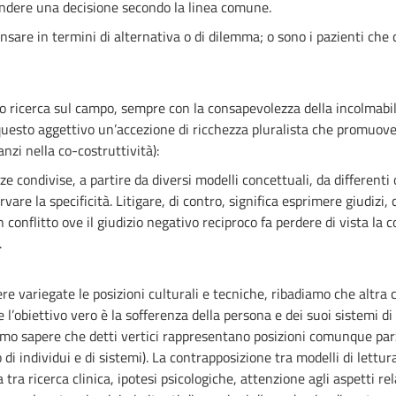
ndere una decisione secondo la linea comune.
are in termini di alternativa o di dilemma; o sono i pazienti che c
cerca sul campo, sempre con la consapevolezza della incolmabilità
a questo aggettivo un’accezione di ricchezza pluralista che promuov
nzi nella co-costruttività):
ze condivise, a partire da diversi modelli concettuali, da differenti
rvare la specificità. Litigare, di contro, significa esprimere giudizi
n conflitto ove il giudizio negativo reciproco fa perdere di vista la c
.
 variegate le posizioni culturali e tecniche, ribadiamo che altra 
l’obiettivo vero è la sofferenza della persona e dei suoi sistemi di 
amo sapere che detti vertici rappresentano posizioni comunque parz
i individui e di sistemi). La contrapposizione tra modelli di lettura
a tra ricerca clinica, ipotesi psicologiche, attenzione agli aspetti rel