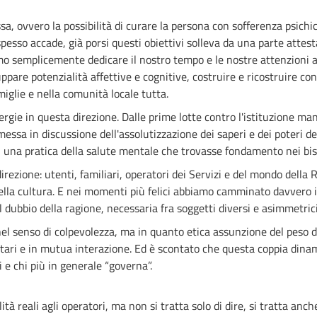
a, ovvero la possibilità di curare la persona con sofferenza psichic
esso accade, già porsi questi obiettivi solleva da una parte attest
mo semplicemente dedicare il nostro tempo e le nostre attenzioni al
luppare potenzialità affettive e cognitive, costruire e ricostruire con
miglie e nella comunità locale tutta.
e in questa direzione. Dalle prime lotte contro l'istituzione manic
messa in discussione dell'assolutizzazione dei saperi e dei poteri dell
una pratica della salute mentale che trovasse fondamento nei bisog
rezione: utenti, familiari, operatori dei Servizi e del mondo della R
o, della cultura. E nei momenti più felici abbiamo camminato davvero
il dubbio della ragione, necessaria fra soggetti diversi e asimmetrici
l senso di colpevolezza, ma in quanto etica assunzione del peso de
i e in mutua interazione. Ed è scontato che questa coppia dinamic
i e chi più in generale “governa”.
ità reali agli operatori, ma non si tratta solo di dire, si tratta anche