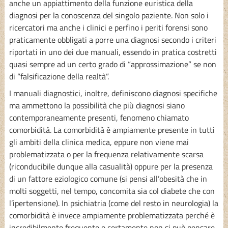
anche un appiattimento della funzione euristica della
diagnosi per la conoscenza del singolo paziente. Non solo i
ricercatori ma anche i clinici e perfino i periti forensi sono
praticamente obbligati a porre una diagnosi secondo i criteri
riportati in uno dei due manuali, essendo in pratica costretti
quasi sempre ad un certo grado di “approssimazione” se non
di “falsificazione della realtà”.
I manuali diagnostici, inoltre, definiscono diagnosi specifiche
ma ammettono la possibilità che più diagnosi siano
contemporaneamente presenti, fenomeno chiamato
comorbidità. La comorbidità è ampiamente presente in tutti
gli ambiti della clinica medica, eppure non viene mai
problematizzata o per la frequenza relativamente scarsa
(riconducibile dunque alla casualità) oppure per la presenza
di un fattore eziologico comune (si pensi all’obesità che in
molti soggetti, nel tempo, concomita sia col diabete che con
l’ipertensione). In psichiatria (come del resto in neurologia) la
comorbidità è invece ampiamente problematizzata perché è
incredibilmente frequente e certamente non si può pensare