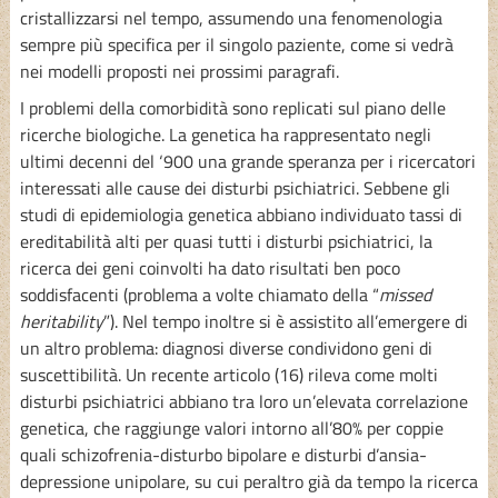
cristallizzarsi nel tempo, assumendo una fenomenologia
sempre più specifica per il singolo paziente, come si vedrà
nei modelli proposti nei prossimi paragrafi.
I problemi della comorbidità sono replicati sul piano delle
ricerche biologiche. La genetica ha rappresentato negli
ultimi decenni del ‘900 una grande speranza per i ricercatori
interessati alle cause dei disturbi psichiatrici. Sebbene gli
studi di epidemiologia genetica abbiano individuato tassi di
ereditabilità alti per quasi tutti i disturbi psichiatrici, la
ricerca dei geni coinvolti ha dato risultati ben poco
soddisfacenti (problema a volte chiamato della “
missed
heritability
”). Nel tempo inoltre si è assistito all’emergere di
un altro problema: diagnosi diverse condividono geni di
suscettibilità. Un recente articolo (16) rileva come molti
disturbi psichiatrici abbiano tra loro un’elevata correlazione
genetica, che raggiunge valori intorno all’80% per coppie
quali schizofrenia-disturbo bipolare e disturbi d’ansia-
depressione unipolare, su cui peraltro già da tempo la ricerca