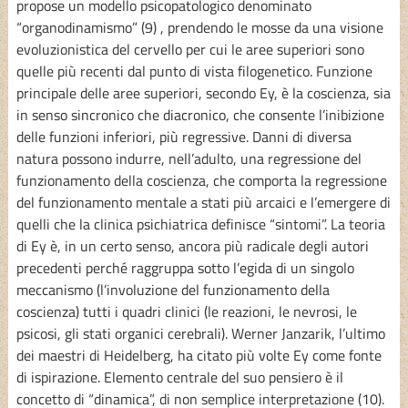
propose un modello psicopatologico denominato
“organodinamismo” (9) , prendendo le mosse da una visione
evoluzionistica del cervello per cui le aree superiori sono
quelle più recenti dal punto di vista filogenetico. Funzione
principale delle aree superiori, secondo Ey, è la coscienza, sia
in senso sincronico che diacronico, che consente l’inibizione
delle funzioni inferiori, più regressive. Danni di diversa
natura possono indurre, nell’adulto, una regressione del
funzionamento della coscienza, che comporta la regressione
del funzionamento mentale a stati più arcaici e l’emergere di
quelli che la clinica psichiatrica definisce “sintomi”. La teoria
di Ey è, in un certo senso, ancora più radicale degli autori
precedenti perché raggruppa sotto l’egida di un singolo
meccanismo (l’involuzione del funzionamento della
coscienza) tutti i quadri clinici (le reazioni, le nevrosi, le
psicosi, gli stati organici cerebrali). Werner Janzarik, l’ultimo
dei maestri di Heidelberg, ha citato più volte Ey come fonte
di ispirazione. Elemento centrale del suo pensiero è il
concetto di “dinamica”, di non semplice interpretazione (10).