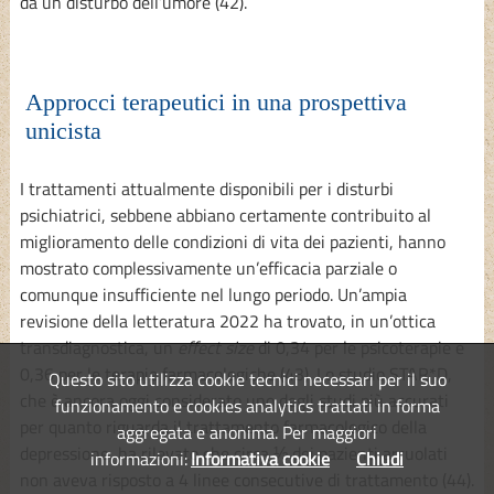
da un disturbo dell’umore (42).
Approcci terapeutici in una prospettiva
unicista
I trattamenti attualmente disponibili per i disturbi
psichiatrici, sebbene abbiano certamente contribuito al
miglioramento delle condizioni di vita dei pazienti, hanno
mostrato complessivamente un’efficacia parziale o
comunque insufficiente nel lungo periodo. Un’ampia
revisione della letteratura 2022 ha trovato, in un’ottica
transdiagnostica, un
effect size
di 0,34 per le psicoterapie e
0,36 per le terapie farmacologiche (43). Lo studio STAR*D,
Questo sito utilizza cookie tecnici necessari per il suo
che è ancora oggi considerato uno degli studi più accurati
funzionamento e cookies analytics trattati in forma
per quanto riguarda il trattamento farmacologico della
aggregata e anonima. Per maggiori
depressione, ha rilevato che circa ⅓ dei pazienti arruolati
informazioni:
Informativa cookie
Chiudi
non aveva risposto a 4 linee consecutive di trattamento (44).