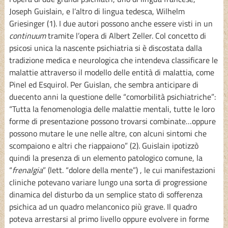
Joseph Guislain, e l’altro di lingua tedesca, Wilhelm
Griesinger (1). I due autori possono anche essere visti in un
continuum
tramite l’opera di Albert Zeller. Col concetto di
psicosi unica la nascente psichiatria si è discostata dalla
tradizione medica e neurologica che intendeva classificare le
malattie attraverso il modello delle entità di malattia, come
Pinel ed Esquirol. Per Guislan, che sembra anticipare di
duecento anni la questione delle “comorbilità psichiatriche”:
“Tutta la fenomenologia delle malattie mentali, tutte le loro
forme di presentazione possono trovarsi combinate…oppure
possono mutare le une nelle altre, con alcuni sintomi che
scompaiono e altri che riappaiono” (2). Guislain ipotizzò
quindi la presenza di un elemento patologico comune, la
“
frenalgia
” (lett. “dolore della mente”) , le cui manifestazioni
cliniche potevano variare lungo una sorta di progressione
dinamica del disturbo da un semplice stato di sofferenza
psichica ad un quadro melanconico più grave. Il quadro
poteva arrestarsi al primo livello oppure evolvere in forme