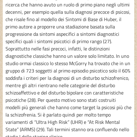
ricerca che hanno avuto un ruolo di primo piano negli ultimi
decenni, per esempio quella sulla diagnosi precoce di psicosi,
che risale fino al modello dei Sintomi di Base di Huber, il
primo autore a proporre una stadiazione basata sulla
progressione da sintomi aspecifici a sintomi diagnostici
specifici quali i sintomi psicotici di primo rango (27).
Soprattutto nelle fasi precoci, infatti, le distinzioni
diagnostiche classiche hanno un valore solo limitato. In uno
studio ormai classico lo stesso McGorry ha trovato che in un
gruppo di 723 soggetti al primo episodio psicotico solo il 60%
soddisfa i criteri per la diagnosi di un disturbo schizofrenico,
mentre gli altri rientrano nelle categorie del disturbo
schizoaffettivo e del disturbo bipolare con caratteristiche
psicotiche (28). Per questo motivo sono stati costruiti
modelli più generali che hanno come target la psicosi più che
la schizofrenia. Si è parlato quindi per molto tempo
variamenti di “Ultra High Risk” (UHR) e “At Risk Mental
State” (ARMS) (29). Tali termini stanno ora confluendo nello
stadio I dello staging clinico.