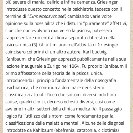
più severe di mania, delirio e infine demenza. Griesinger
introdusse questo concetto nella psichiatria tedesca con il
termine di “
Einheitspsychose
”, cambiando varie volte
opinione sulla possibilità che i disturbi “puramente” affettivi,
cioè che non evolvono mai verso la psicosi, potessero
rappresentare un'entità clinica separata dal resto della
psicosi unica (3). Gli ultimi anni dell’attività di Griesinger
coincisero coi primi di un altro autore, Karl Ludwig
Kahlbaum, che Griesinger apprezzò pubblicamente nella sua
lezione inaugurale a Zurigo nel 1864. Fu proprio Kahlbaum il
primo affossatore della teoria della psicosi unica,
introducendo il principio fondamentale della nosografia
psichiatrica, che continua a dominare nei sistemi
classificativi attuali: l’idea che sintomi diversi indichino
cause, quadri clinici, decorso ed esiti diversi, così come
avviene in altri settori della clinica medica (4). Il passaggio
logico fu l’utilizzo dei sintomi come fondamento per la
classificazione delle malattie mentali. Alcune delle diagnosi
introdotte da Kahlbaum (ebefrenia, catatonia, ciclotimia)