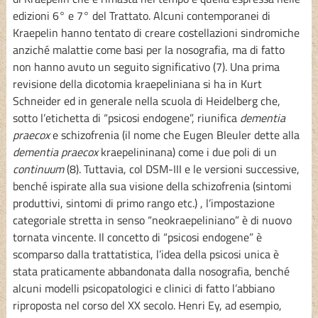
edizioni 6° e 7° del Trattato. Alcuni contemporanei di
Kraepelin hanno tentato di creare costellazioni sindromiche
anziché malattie come basi per la nosografia, ma di fatto
non hanno avuto un seguito significativo (7). Una prima
revisione della dicotomia kraepeliniana si ha in Kurt
Schneider ed in generale nella scuola di Heidelberg che,
sotto l’etichetta di “psicosi endogene”, riunifica
dementia
praecox
e schizofrenia (il nome che Eugen Bleuler dette alla
dementia praecox
kraepelininana) come i due poli di un
continuum
(8). Tuttavia, col DSM-III e le versioni successive,
benché ispirate alla sua visione della schizofrenia (sintomi
produttivi, sintomi di primo rango etc.) , l’impostazione
categoriale stretta in senso “neokraepeliniano” è di nuovo
tornata vincente. Il concetto di “psicosi endogene” è
scomparso dalla trattatistica, l’idea della psicosi unica è
stata praticamente abbandonata dalla nosografia, benché
alcuni modelli psicopatologici e clinici di fatto l’abbiano
riproposta nel corso del XX secolo. Henri Ey, ad esempio,