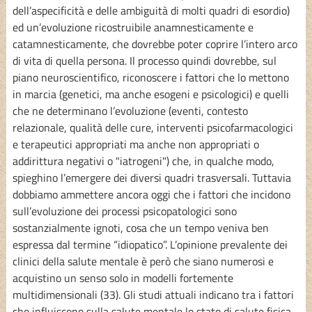
dell’aspecificità e delle ambiguità di molti quadri di esordio)
ed un’evoluzione ricostruibile anamnesticamente e
catamnesticamente, che dovrebbe poter coprire l’intero arco
di vita di quella persona. Il processo quindi dovrebbe, sul
piano neuroscientifico, riconoscere i fattori che lo mettono
in marcia (genetici, ma anche esogeni e psicologici) e quelli
che ne determinano l’evoluzione (eventi, contesto
relazionale, qualità delle cure, interventi psicofarmacologici
e terapeutici appropriati ma anche non appropriati o
addirittura negativi o "iatrogeni") che, in qualche modo,
spieghino l’emergere dei diversi quadri trasversali. Tuttavia
dobbiamo ammettere ancora oggi che i fattori che incidono
sull’evoluzione dei processi psicopatologici sono
sostanzialmente ignoti, cosa che un tempo veniva ben
espressa dal termine “idiopatico”. L’opinione prevalente dei
clinici della salute mentale è però che siano numerosi e
acquistino un senso solo in modelli fortemente
multidimensionali (33). Gli studi attuali indicano tra i fattori
che influiscono sulla salute mentale lo stato di salute fisica,