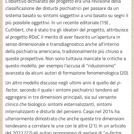
L’obiettivo dichiarato del progetto era una revisione della
classificazione dei disturbi psichiatrici per passare da un
sistema basato su sintomi soggettivi a uno basato su segni il
più possibile oggettivi. In un recente editoriale (19) ,
Cuthbert, che è stato tra gli ideatori del progetto, attribuisce
al progetto RDoC il merito di aver favorito un’apertura in
senso dimensionale e transdiagnostico anche all’interno
della psichiatria americana, tradizionalmente più chiuso a
queste prospettive. Non sono tuttavia mancate le critiche a
questo modello, per esempio l’accusa di "riduzionismo"
avanzata da alcuni autori di formazione fenomenologica (20).
Un altro modello discusso negli ultimi anni è quello del
p-
factor
, secondo il quale i sintomi psichiatrici tendono ad
aggregarsi in tre dimensioni principali, sia sul versante
clinico che biologico: sintomi esternalizzanti, sintomi
internalizzanti e disturbi del pensiero. Caspi nel 2014 ha
ulteriormente dimostrato che anche queste tre dimensioni
tendevano a correlare le une con le altre (21). In un articolo
del 2022 (22) gli autori propongono di parlare di “
p-factor