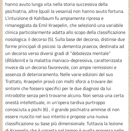
hanno avuto lunga vita nella storia successiva della
psichiatria, altre (quali la vesania) non hanno avuto fortuna.
L’intuizione di Kahlbaum fu ampiamente ripresa e
rimaneggiata da Emil Kraepelin, che selezionò una variabile
clinica particolarmente adatta allo scopo della classificazione
nosologica: il decorso (5). Sulla base del decorso, distinse due
forme principali di psicosi: la
dementia praecox
, destinata ad
un decorso verso diversi gradi di “debolezza mentale”
(
Blödsinn
) e la malattia maniaco-depressiva, caratterizzata
invece da un decorso favorevole, con ampie remissioni e
assenza di deterioramento. Nelle varie edizioni del suo
Trattato, Kraepelin provò con molti sforzi a trovare dei
sintomi che fossero specifici per le due diagnosi da lui
introdotte senza però trovarne alcuno. Non senza una certa
onestà intellettuale, in un’opera tardiva purtroppo
conosciuta a pochi (6) , il grande psichiatra ammise di non
essere riuscito nel suo intento e propose una nuova
classificazione su base più dimensionale. Tuttavia la lezione
di Kraepelin che è rimasta nel tempo è quella espressa nelle