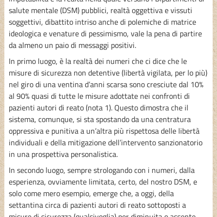
salute mentale (DSM) pubblici, realtà oggettiva e vissuti
soggettivi, dibattito intriso anche di polemiche di matrice
ideologica e venature di pessimismo, vale la pena di partire
da almeno un paio di messaggi positivi.
In primo luogo, è la realtà dei numeri che ci dice che le
misure di sicurezza non detentive (libertà vigilata, per lo più)
nel giro di una ventina d’anni scarsa sono cresciute dal 10%
al 90% quasi di tutte le misure adottate nei confronti di
pazienti autori di reato (nota 1). Questo dimostra che il
sistema, comunque, si sta spostando da una centratura
oppressiva e punitiva a un’altra più rispettosa delle libertà
individuali e della mitigazione dell’intervento sanzionatorio
in una prospettiva personalistica.
In secondo luogo, sempre strologando con i numeri, dalla
esperienza, ovviamente limitata, certo, del nostro DSM, e
solo come mero esempio, emerge che, a oggi, della
settantina circa di pazienti autori di reato sottoposti a
misure di sicurezza (qualsivoglia) per diminuita o assente