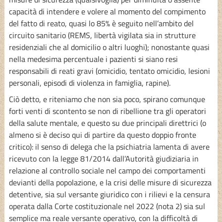
capacità di intendere e volere al momento del compimento
del fatto di reato, quasi lo 85% è seguito nell’ambito del
circuito sanitario (REMS, libertà vigilata sia in strutture
residenziali che al domicilio o altri luoghi); nonostante quasi
nella medesima percentuale i pazienti si siano resi
responsabili di reati gravi (omicidio, tentato omicidio, lesioni
personali, episodi di violenza in famiglia, rapine).
Ciò detto, e riteniamo che non sia poco, spirano comunque
forti venti di scontento se non di ribellione tra gli operatori
della salute mentale, e questo su due principali direttrici (o
almeno si è deciso qui di partire da questo doppio fronte
critico): il senso di delega che la psichiatria lamenta di avere
ricevuto con la legge 81/2014 dall’Autorità giudiziaria in
relazione al controllo sociale nel campo dei comportamenti
devianti della popolazione, e la crisi delle misure di sicurezza
detentive, sia sul versante giuridico con i rilievi e la censura
operata dalla Corte costituzionale nel 2022 (nota 2) sia sul
semplice ma reale versante operativo, con la difficoltà di