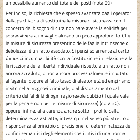
un possibile aumento del totale dei posti (nota 29).
Per inciso, la richiesta che è spesso avanzata dagli operatori
della psichiatria di sostituire le misure di sicurezza con il
concetto del bisogno di cura non pare avere la solidità per
sopravvivere a un vaglio almeno un poco approfondito. Che
le misure di sicurezza presentino delle faglie intrinseche di
debolezza, è un fatto assodato. Si pensi solamente al certo
fumus
di incompatibilità con la Costituzione in relazione alla
limitazione della libertà individuale rispetto a un fatto non
ancora accaduto, o non ancora processualmente imputato
all’agente, oppure all’alto tasso di aleatorietà ed empirismo
insito nella prognosi criminale, o al discostamento dal
criterio dell’al di là di ogni ragionevole dubbio (il quale vale
per la pena e non per le misure di sicurezza) (nota 30),
oppure, infine, alla carenza anche sotto il profilo della
determinatezza astratta, intesa qui nel senso più stretto di
rispondenza al principio di precisione, di determinatezza dei
confini semantici degli elementi costitutivi di una norma