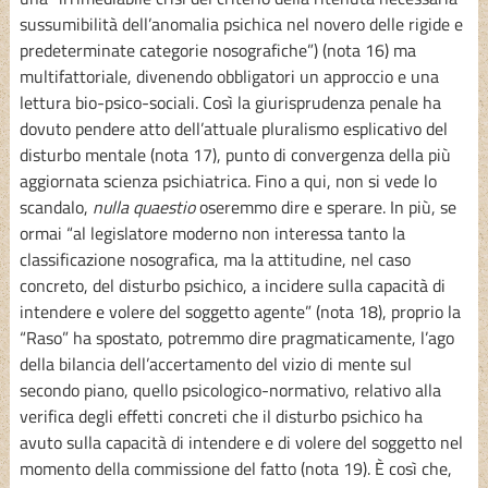
sussumibilità dell’anomalia psichica nel novero delle rigide e
predeterminate categorie nosografiche”) (nota 16) ma
multifattoriale, divenendo obbligatori un approccio e una
lettura bio-psico-sociali. Così la giurisprudenza penale ha
dovuto pendere atto dell’attuale pluralismo esplicativo del
disturbo mentale (nota 17), punto di convergenza della più
aggiornata scienza psichiatrica. Fino a qui, non si vede lo
scandalo,
nulla quaestio
oseremmo dire e sperare. In più, se
ormai “al legislatore moderno non interessa tanto la
classificazione nosografica, ma la attitudine, nel caso
concreto, del disturbo psichico, a incidere sulla capacità di
intendere e volere del soggetto agente” (nota 18), proprio la
“Raso” ha spostato, potremmo dire pragmaticamente, l’ago
della bilancia dell’accertamento del vizio di mente sul
secondo piano, quello psicologico-normativo, relativo alla
verifica degli effetti concreti che il disturbo psichico ha
avuto sulla capacità di intendere e di volere del soggetto nel
momento della commissione del fatto (nota 19). È così che,