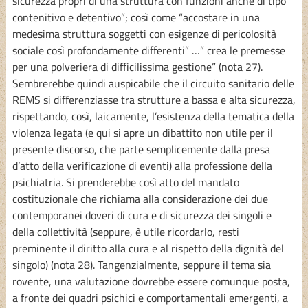
sicurezza propri di una struttura con funzioni anche di tipo
contenitivo e detentivo”; così come “accostare in una
medesima struttura soggetti con esigenze di pericolosità
sociale così profondamente differenti” …” crea le premesse
per una polveriera di difficilissima gestione” (nota 27).
Sembrerebbe quindi auspicabile che il circuito sanitario delle
REMS si differenziasse tra strutture a bassa e alta sicurezza,
rispettando, così, laicamente, l’esistenza della tematica della
violenza legata (e qui si apre un dibattito non utile per il
presente discorso, che parte semplicemente dalla presa
d’atto della verificazione di eventi) alla professione della
psichiatria. Si prenderebbe così atto del mandato
costituzionale che richiama alla considerazione dei due
contemporanei doveri di cura e di sicurezza dei singoli e
della collettività (seppure, è utile ricordarlo, resti
preminente il diritto alla cura e al rispetto della dignità del
singolo) (nota 28). Tangenzialmente, seppure il tema sia
rovente, una valutazione dovrebbe essere comunque posta,
a fronte dei quadri psichici e comportamentali emergenti, a