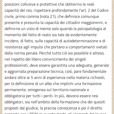
posizioni collusive e protettive che obliterino le reali
capacità del reo, rispettare profondamente l’art. 2 del Codice
civile, primo comma (nota 21), che definisce comunque
presente e presunta la capacità dei cittadini maggiorenni, e
definirne un vizio di mente solo quando la psicopatologia al
momento del fatto di reato sia tale da evidentemente
incidere, di fatto, sulle capacità di autodeterminazione e di
resistenza agli impulsi che portano a comportamenti vietati
dalla norma penale. Perché tutto ciò sia possibile e atteso,
nel rispetto del libero convincimento dei singoli
professionisti, deve essere garantita una adeguata, generale
e aggiornata preparazione tecnica; così, pare fondamentale
andare oltre ai 5 anni di esperienza nella materia richiesti,
per la definizione di un albo che implichi una formazione
permanente, omogenea sul territorio nazionale e
obbligatoria per tutti i periti. In più, devono essere resi
obbligatori, sia nell’ambito della formazione che dei quesiti
proposti dal giudice, la precisa conoscenza e poi il diretto
rapporto con i DSM. In questo modo, gli elementi del lavoro