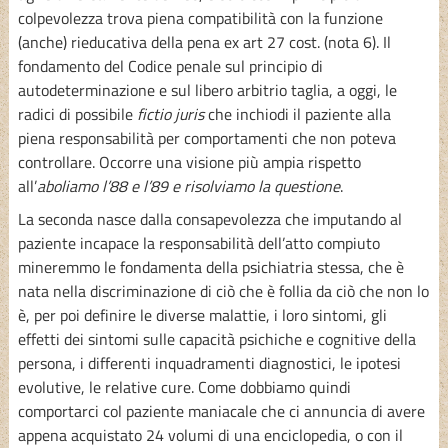
colpevolezza trova piena compatibilità con la funzione
(anche) rieducativa della pena ex art 27 cost. (nota 6). Il
fondamento del Codice penale sul principio di
autodeterminazione e sul libero arbitrio taglia, a oggi, le
radici di possibile
fictio juris
che inchiodi il paziente alla
piena responsabilità per comportamenti che non poteva
controllare. Occorre una visione più ampia rispetto
all’
aboliamo l’88 e l’89 e risolviamo la questione
.
La seconda nasce dalla consapevolezza che imputando al
paziente incapace la responsabilità dell’atto compiuto
mineremmo le fondamenta della psichiatria stessa, che è
nata nella discriminazione di ciò che è follia da ciò che non lo
è, per poi definire le diverse malattie, i loro sintomi, gli
effetti dei sintomi sulle capacità psichiche e cognitive della
persona, i differenti inquadramenti diagnostici, le ipotesi
evolutive, le relative cure. Come dobbiamo quindi
comportarci col paziente maniacale che ci annuncia di avere
appena acquistato 24 volumi di una enciclopedia, o con il