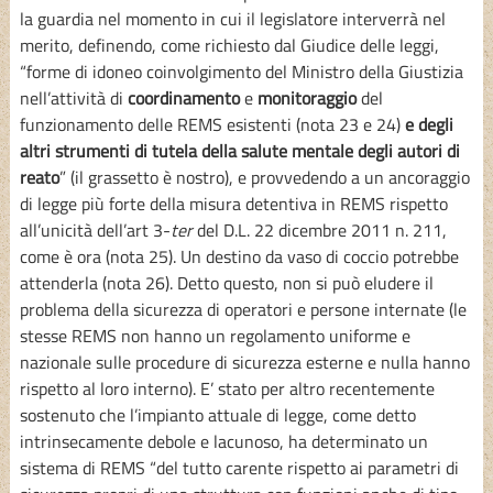
la guardia nel momento in cui il legislatore interverrà nel
merito, definendo, come richiesto dal Giudice delle leggi,
“forme di idoneo coinvolgimento del Ministro della Giustizia
nell’attività di
coordinamento
e
monitoraggio
del
funzionamento delle REMS esistenti (nota 23 e 24)
e degli
altri strumenti di tutela della salute mentale degli autori di
reato
” (il grassetto è nostro), e provvedendo a un ancoraggio
di legge più forte della misura detentiva in REMS rispetto
all’unicità dell’art 3-
ter
del D.L. 22 dicembre 2011 n. 211,
come è ora (nota 25). Un destino da vaso di coccio potrebbe
attenderla (nota 26). Detto questo, non si può eludere il
problema della sicurezza di operatori e persone internate (le
stesse REMS non hanno un regolamento uniforme e
nazionale sulle procedure di sicurezza esterne e nulla hanno
rispetto al loro interno). E’ stato per altro recentemente
sostenuto che l’impianto attuale di legge, come detto
intrinsecamente debole e lacunoso, ha determinato un
sistema di REMS “del tutto carente rispetto ai parametri di