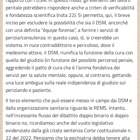
peritale potrebbero rispondere anche a criteri di verificabilità
e fondatezza scientifica (nota 22). Si permetta, qui, il breve
inciso per escludere la possibilità che sia il DSM, ancorché
con una definita “équipe forense”, a fornire i servizi di
perizia/consulenza: in questo caso, sì, si creerebbe un
sistema
in nuce
contraddittorio e pericoloso, dove il
medesimo attore, il DSM, riunifica la funzione della cura con
quella del giudizio (in funzione del possibile percorso) penale,
aggredendo il patto di cura che è l’anima fondativa dei
servizi per la salute mentale, oppure, al contrario, gettando
una luce ambigua sulla reale indipendenza di giudizio sul
periziando e paziente.
Il terzo elemento che può essere messo in campo dai DSM e
dalla organizzazione sanitaria riguarda le REMS. Intanto,
nell’incessante flusso del dibattito doppio binario sì doppio
binario no, ricordiamoci anche del vuoto legislativo
evidenziato dalla già citata sentenza Corte costituzionale n.
22 del 2022. Pensiamo che la psichiatria debba tenere alta