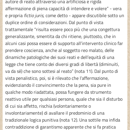
autore di reato attraverso una artificiosa e rigida
affermazione di piena capacità di intendere e volere” - vera
e propria
fictio juris
, come detto - appare discutibile sotto un
duplice ordine di considerazioni. Dal punto di vista
trattamentale “risulta essere poco più che una congettura
generalizzante, smentita da chi ritiene, piuttosto, che in
alcuni casi possa essere di supporto all’intervento clinico far
prendere coscienza, anche al soggetto reo malato, delle
dinamiche patologiche dei suoi reati e dell’equità di una
legge che tiene conto dei diversi gradi di libertà (diminuiti,
va da sé) che sono sottesi al reato” (nota 11). Dal punto di
vista penalistico, poi, si è rilevato che l’affermazione,
evidenziando il convincimento che la pena, sia pure in
qualche modo riadattata, possa fungere da strumento
reattivo utile per qualsiasi persona, quale che sia il disturbo
di cui sia affetto, rischia (volontariamente o
involontariamente) di avallare il predominio di una
tradizionale logica punitiva (nota 12). Una sottile ma infida
contraddizione di garantismo apparente che si fa pratica