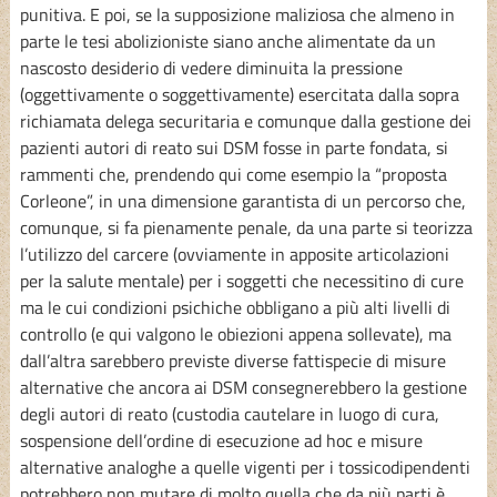
punitiva. E poi, se la supposizione maliziosa che almeno in
parte le tesi abolizioniste siano anche alimentate da un
nascosto desiderio di vedere diminuita la pressione
(oggettivamente o soggettivamente) esercitata dalla sopra
richiamata delega securitaria e comunque dalla gestione dei
pazienti autori di reato sui DSM fosse in parte fondata, si
rammenti che, prendendo qui come esempio la “proposta
Corleone”, in una dimensione garantista di un percorso che,
comunque, si fa pienamente penale, da una parte si teorizza
l’utilizzo del carcere (ovviamente in apposite articolazioni
per la salute mentale) per i soggetti che necessitino di cure
ma le cui condizioni psichiche obbligano a più alti livelli di
controllo (e qui valgono le obiezioni appena sollevate), ma
dall’altra sarebbero previste diverse fattispecie di misure
alternative che ancora ai DSM consegnerebbero la gestione
degli autori di reato (custodia cautelare in luogo di cura,
sospensione dell’ordine di esecuzione ad hoc e misure
alternative analoghe a quelle vigenti per i tossicodipendenti
potrebbero non mutare di molto quella che da più parti è