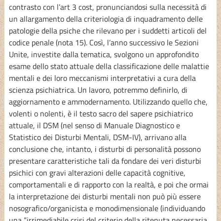
contrasto con l’art 3 cost, pronunciandosi sulla necessità di
un allargamento della criteriologia di inquadramento delle
patologie della psiche che rilevano per i suddetti articoli del
codice penale (nota 15). Così, l’anno successivo le Sezioni
Unite, investite dalla tematica, svolgono un approfondito
esame dello stato attuale della classificazione delle malattie
mentali e dei loro meccanismi interpretativi a cura della
scienza psichiatrica. Un lavoro, potremmo definirlo, di
aggiornamento e ammodernamento. Utilizzando quello che,
volenti o nolenti, è il testo sacro del sapere psichiatrico
attuale, il DSM (nel senso di Manuale Diagnostico e
Statistico dei Disturbi Mentali, DSM-IV), arrivano alla
conclusione che, intanto, i disturbi di personalità possono
presentare caratteristiche tali da fondare dei veri disturbi
psichici con gravi alterazioni delle capacità cognitive,
comportamentali e di rapporto con la realtà, e poi che ormai
la interpretazione dei disturbi mentali non può più essere
nosografico/organicista e monodimensionale (individuando
una “irrimediabile crisi del criterio della ritenuta necessaria