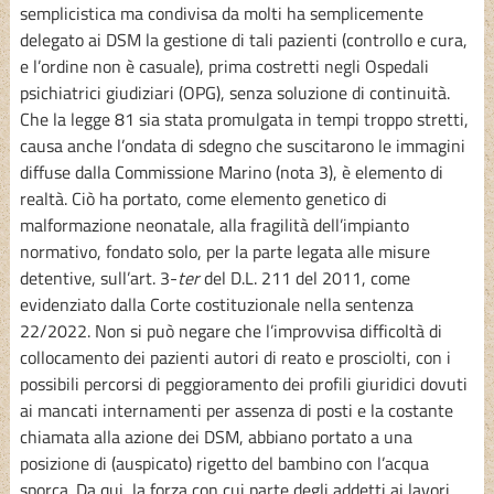
semplicistica ma condivisa da molti ha semplicemente
delegato ai DSM la gestione di tali pazienti (controllo e cura,
e l’ordine non è casuale), prima costretti negli Ospedali
psichiatrici giudiziari (OPG), senza soluzione di continuità.
Che la legge 81 sia stata promulgata in tempi troppo stretti,
causa anche l’ondata di sdegno che suscitarono le immagini
diffuse dalla Commissione Marino (nota 3), è elemento di
realtà. Ciò ha portato, come elemento genetico di
malformazione neonatale, alla fragilità dell’impianto
normativo, fondato solo, per la parte legata alle misure
detentive, sull’art. 3-
ter
del D.L. 211 del 2011, come
evidenziato dalla Corte costituzionale nella sentenza
22/2022. Non si può negare che l’improvvisa difficoltà di
collocamento dei pazienti autori di reato e prosciolti, con i
possibili percorsi di peggioramento dei profili giuridici dovuti
ai mancati internamenti per assenza di posti e la costante
chiamata alla azione dei DSM, abbiano portato a una
posizione di (auspicato) rigetto del bambino con l’acqua
sporca. Da qui, la forza con cui parte degli addetti ai lavori