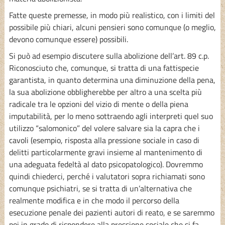
Fatte queste premesse, in modo più realistico, con i limiti del
possibile più chiari, alcuni pensieri sono comunque (o meglio,
devono comunque essere) possibili.
Si può ad esempio discutere sulla abolizione dell’art. 89 c.p.
Riconosciuto che, comunque, si tratta di una fattispecie
garantista, in quanto determina una diminuzione della pena,
la sua abolizione obbligherebbe per altro a una scelta più
radicale tra le opzioni del vizio di mente o della piena
imputabilità, per lo meno sottraendo agli interpreti quel suo
utilizzo “salomonico” del volere salvare sia la capra che i
cavoli (esempio, risposta alla pressione sociale in caso di
delitti particolarmente gravi insieme al mantenimento di
una adeguata fedeltà al dato psicopatologico). Dovremmo
quindi chiederci, perché i valutatori sopra richiamati sono
comunque psichiatri, se si tratta di un’alternativa che
realmente modifica e in che modo il percorso della
esecuzione penale dei pazienti autori di reato, e se saremmo
poi in grado di rispondere alla pressione sociale che si fa