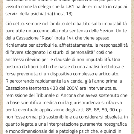
vissuta come la delega che la L.81 ha determinato in capo ai
servizi della psichiatria) (nota 13).
Ciò detto, sempre nell’ambito del dibattito sulla imputabilità
pare utile un accenno alla nota sentenza delle Sezioni Unite
della Cassazione “Raso” (nota 14), che viene spesso
richiamata per attribuirle, affrettatamente, la responsabilità
di “avere sdoganato i disturbi di personalità” così che
anch’essi rilevino per le clausole di non imputabilità. Una
postura da liberi tutti che nasce da una analisi frettolosa e
forse prevenuta di un dispositivo complesso e articolato.
Ripercorrendo rapidamente la vicenda, già l’anno prima la
Cassazione (sentenza 433 del 2004) era intervenuta su
remissione del Tribunale di Ancona che aveva sostenuto che
la base scientifica medica cui la giurisprudenza si rifaceva
per la eventuale applicazione degli artt. 85, 88, 89, 90 c.p.
non fosse ormai più sostenibile e da considerarsi obsoleta, in
quanto legata a una interpretazione puramente nosografica
e monodimensionale delle patologie psichiche, e quindi in