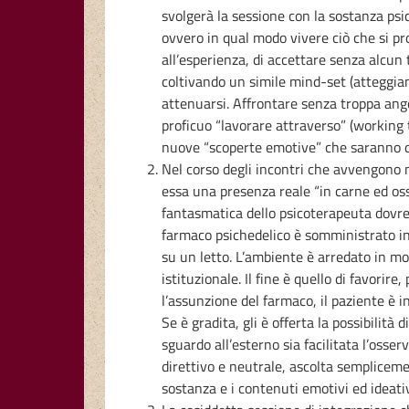
svolgerà la sessione con la sostanza psic
ovvero in qual modo vivere ciò che si pr
all’esperienza, di accettare senza alcun 
coltivando un simile mind-set (atteggiam
attenuarsi. Affrontare senza troppa angos
proficuo “lavorare attraverso” (working 
nuove “scoperte emotive” che saranno d’a
Nel corso degli incontri che avvengono 
essa una presenza reale “in carne ed oss
fantasmatica dello psicoterapeuta dovreb
farmaco psichedelico è somministrato in 
su un letto. L’ambiente è arredato in m
istituzionale. Il fine è quello di favori
l’assunzione del farmaco, il paziente è
Se è gradita, gli è offerta la possibilit
sguardo all’esterno sia facilitata l’oss
direttivo e neutrale, ascolta semplicemen
sostanza e i contenuti emotivi ed ideati