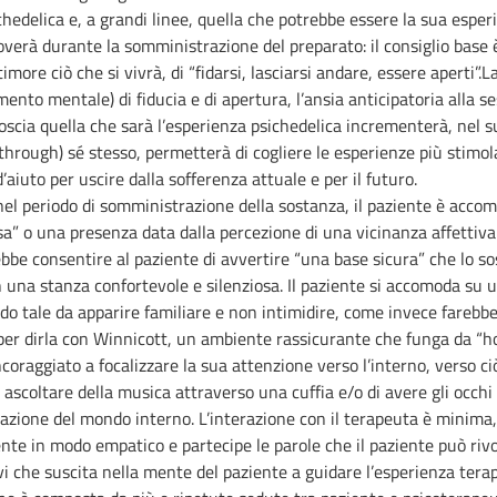
hedelica e, a grandi linee, quella che potrebbe essere la sua esperie
overà durante la somministrazione del preparato: il consiglio base 
timore ciò che si vivrà, di “fidarsi, lasciarsi andare, essere aperti”
ento mentale) di fiducia e di apertura, l’ansia anticipatoria alla
cia quella che sarà l’esperienza psichedelica incrementerà, nel suo 
through) sé stesso, permetterà di cogliere le esperienze più stimol
iuto per uscire dalla sofferenza attuale e per il futuro.
nel periodo di somministrazione della sostanza, il paziente è acco
a” o una presenza data dalla percezione di una vicinanza affettiva 
be consentire al paziente di avvertire “una base sicura” che lo sos
una stanza confortevole e silenziosa. Il paziente si accomoda su un
odo tale da apparire familiare e non intimidire, come invece fare
re, per dirla con Winnicott, un ambiente rassicurante che funga da “
 incoraggiato a focalizzare la sua attenzione verso l’interno, ver
à di ascoltare della musica attraverso una cuffia e/o di avere gli occ
ervazione del mondo interno. L’interazione con il terapeuta è minim
te in modo empatico e partecipe le parole che il paziente può rivolg
vi che suscita nella mente del paziente a guidare l’esperienza tera