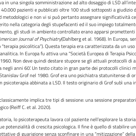
va in una singola somministrazione ad alto dosaggio di LSD all’inte
40.000 pazienti e pubblicati oltre 100 studi sottoposti a giudizio di
d metodologici e non vi si può pertanto assegnare significatività ce
erito nella categoria degli stupefacenti ed il suo impiego totalmente
ento, gli studi in ambiento controllato erano apparsi promettenti
merican Journal of Psychiatry
(Dahlberg et al. 1968). In Europa, s
erapia psicolitica”). Questa terapia era caratterizzata da un uso r
nalitica. In Europa fu attiva una “Società Europea di Terapia Psico
1960. Non deve quindi destare stupore se gli attuali protocolli di 
a negli anni 60’. Un testo citato in gran parte dei protocolli clinic
 Stanislav Grof nel 1980. Grof era uno psichiatra statunitense di o
on psicoterapia abbinata a LSD. Il testo originario di Grof subì un
 classicamente implica tre tipi di sessione: una sessione preparato
ico (Reiff C. et al. 2020).
oria, lo psicoterapeuta lavora col paziente nell’esplorare la storia
e potenzialità di crescita psicologica. Il fine è quello di stabilire
pettative di guarigione senza sconfinare in una “mitizzazione” della