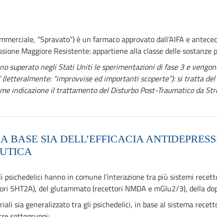
mmerciale, “Spravato”) è un farmaco approvato dall’AIFA e antec
ssione Maggiore Resistente: appartiene alla classe delle sostanze p
 superato negli Stati Uniti le sperimentazioni di fase 3 e vengono
etteralmente: “improvvise ed importanti scoperte”): si tratta del 
e indicazione il trattamento del Disturbo Post-Traumatico da Str
 BASE SIA DELL’EFFICACIA ANTIDEPRESS
EUTICA
gli psichedelici hanno in comune l’interazione tra più sistemi rece
ettori 5HT2A), del glutammato (recettori NMDA e mGlu2/3), della dop
riali sia generalizzato tra gli psichedelici, in base al sistema rec
tre sottogruppi: