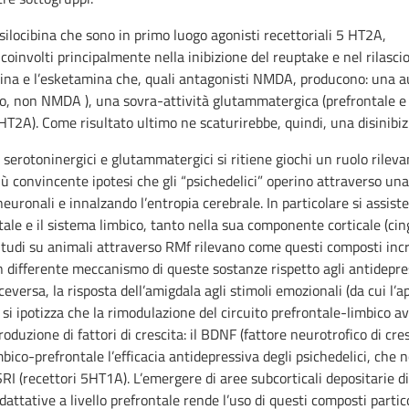
 psilocibina che sono in primo luogo agonisti recettoriali 5 HT2A,
involti principalmente nella inibizione del reuptake e nel rilascio
amina e l’esketamina che, quali antagonisti NMDA, producono: una
ato, non NMDA ), una sovra-attività glutammatergica (prefrontale 
T2A). Come risultato ultimo ne scaturirebbe, quindi, una disinibiz
serotoninergici e glutammatergici si ritiene giochi un ruolo rileva
ù convincente ipotesi che gli “psichedelici” operino attraverso un
neuronali e innalzando l’entropia cerebrale. In particolare si assis
ntale e il sistema limbico, tanto nella sua componente corticale (c
 Studi su animali attraverso RMf rilevano come questi composti inc
differente meccanismo di queste sostanze rispetto agli antidepressi
eversa, la risposta dell’amigdala agli stimoli emozionali (da cui l’a
 si ipotizza che la rimodulazione del circuito prefrontale-limbico 
uzione di fattori di crescita: il BDNF (fattore neurotrofico di cres
bico-prefrontale l’efficacia antidepressiva degli psichedelici, che
SSRI (recettori 5HT1A). L’emergere di aree subcorticali depositarie 
adattative a livello prefrontale rende l’uso di questi composti part