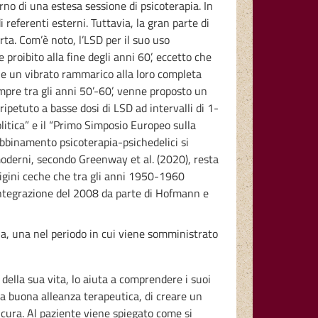
rno di una estesa sessione di psicoterapia. In
 referenti esterni. Tuttavia, la gran parte di
rta. Com’è noto, l’LSD per il suo uso
 proibito alla fine degli anni 60’, eccetto che
 e un vibrato rammarico alla loro completa
empre tra gli anni 50’-60’, venne proposto un
ipetuto a basse dosi di LSD ad intervalli di 1-
litica” e il “Primo Simposio Europeo sulla
abbinamento psicoterapia-psichedelici si
i moderni, secondo Greenway et al. (2020), resta
rigini ceche che tra gli anni 1950-1960
a integrazione del 2008 da parte di Hofmann e
ria, una nel periodo in cui viene somministrato
 della sua vita, lo aiuta a comprendere i suoi
 una buona alleanza terapeutica, di creare un
 cura. Al paziente viene spiegato come si