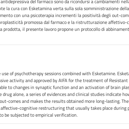
ne antidepressiva del farmaco sono da ricondursi a cambiamenti nell
nte la cura con Esketamina verta sulla sola somministrazione della 
ento con una psicoterapia incrementi la positività degli out-come e
neuroplasticità promossa dal farmaco e la ristrutturazione affettivo
tura prodotta, il presente lavoro propone un protocollo di abbiname
 use of psychotherapy sessions combined with Esketamine. Esketam
essive activity and approved by AIFA for the treatment of Resista
table to changes in synaptic function and an activation of brain p
he drug alone, a series of evidences and clinical studies indicate
e out-comes and makes the results obtained more long-lasting. The
affective-cognitive restructuring that usually takes place during 
o be subjected to empirical verification.