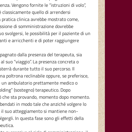
nza. Vengono fornite le “istruzioni di volo”,
è classicamente quello di arrendersi
.La pratica clinica avrebbe mostrato come,
 sessione di somministrazione dovrebbe
svolgersi, le possibilità per il paziente di un
anti e arricchenti e di poter raggiungere
mpagnato dalla presenza del terapeuta, sia
al suo “viaggio”. La presenza concreta o
terrà durante tutto il suo percorso. Il
a poltrona reclinabile oppure, se preferisce,
bbe un ambulatorio prettamente medico o
holding” (sostegno) terapeutico. Dopo
so ciò che sta provando, momento dopo momento.
hi bendati in modo tale che anziché volgere lo
a, il suo atteggiamento si mantiene non-
ergli. In questa fase sono gli effetti della
peutica.