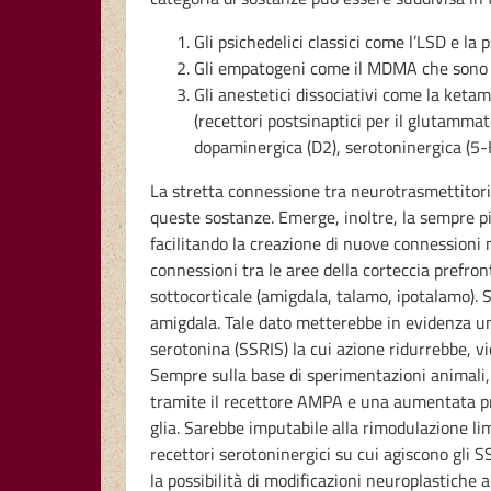
Gli psichedelici classici come l’LSD e la
Gli empatogeni come il MDMA che sono co
Gli anestetici dissociativi come la ket
(recettori postsinaptici per il glutamm
dopaminergica (D2), serotoninergica (5-H
La stretta connessione tra neurotrasmettitori 
queste sostanze. Emerge, inoltre, la sempre pi
facilitando la creazione di nuove connessioni 
connessioni tra le aree della corteccia prefro
sottocorticale (amigdala, talamo, ipotalamo).
amigdala. Tale dato metterebbe in evidenza un 
serotonina (SSRIS) la cui azione ridurrebbe, vic
Sempre sulla base di sperimentazioni animali,
tramite il recettore AMPA e una aumentata prod
glia. Sarebbe imputabile alla rimodulazione lim
recettori serotoninergici su cui agiscono gli 
la possibilità di modificazioni neuroplastiche 