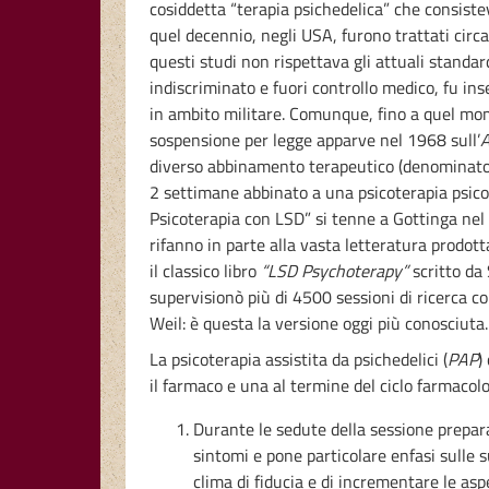
cosiddetta “terapia psichedelica” che consiste
quel decennio, negli USA, furono trattati circa 
questi studi non rispettava gli attuali standar
indiscriminato e fuori controllo medico, fu ins
in ambito militare. Comunque, fino a quel mom
sospensione per legge apparve nel 1968 sull’
A
diverso abbinamento terapeutico (denominato “t
2 settimane abbinato a una psicoterapia psicoa
Psicoterapia con LSD” si tenne a Gottinga nel 
rifanno in parte alla vasta letteratura prodott
il classico libro
“LSD Psychoterapy”
scritto da
supervisionò più di 4500 sessioni di ricerca c
Weil: è questa la versione oggi più conosciuta.
La psicoterapia assistita da psichedelici (
PAP
)
il farmaco e una al termine del ciclo farmacolog
Durante le sedute della sessione preparat
sintomi e pone particolare enfasi sulle su
clima di fiducia e di incrementare le as