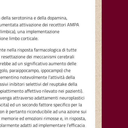
 della serotonina e della dopamina,
 aumentata attivazione dei recettori AMPA
e limbica), una implementazione
ione limbo corticale.
nte nella risposta farmacologica di tutte
a resettazione dei meccanismi cerebrali
terebbe ad un significativo aumento delle
ingolo, paraippocampo, ippocampo) che
rementino notevolmente l’attività della
vi inibitori selettivi del reuptake della
ppiattimento affettivo rilevato nei pazienti).
avvenga attraverso adattamenti neuroplastici
cita) ed un secondo fattore specifico per la
 non è pertanto riconducibile ad una azione sui
di memorie ed emozioni rimosse e, in risposta,
icolarmente adatti ad implementare l’efficacia