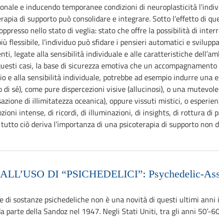
nale e inducendo temporanee condizioni di neuroplasticità l’individ
rapia di supporto può consolidare e integrare. Sotto l’effetto di q
presso nello stato di veglia: stato che offre la possibilità di inte
 flessibile, l’individuo può sfidare i pensieri automatici e svilupp
nti, legate alla sensibilità individuale e alle caratteristiche dell’
n questi casi, la base di sicurezza emotiva che un accompagnamento 
o e alla sensibilità individuale, potrebbe ad esempio indurre una es
di sé), come pure dispercezioni visive (allucinosi), o una mutevole a
sazione di illimitatezza oceanica), oppure vissuti mistici, o esperie
ozioni intense, di ricordi, di illuminazioni, di insights, di rottura 
tutto ciò deriva l’importanza di una psicoterapia di supporto non di
’USO DI “PSICHEDELICI”: Psychedelic-Assis
e di sostanze psichedeliche non è una novità di questi ultimi ann
 parte della Sandoz nel 1947. Negli Stati Uniti, tra gli anni 50’-60’