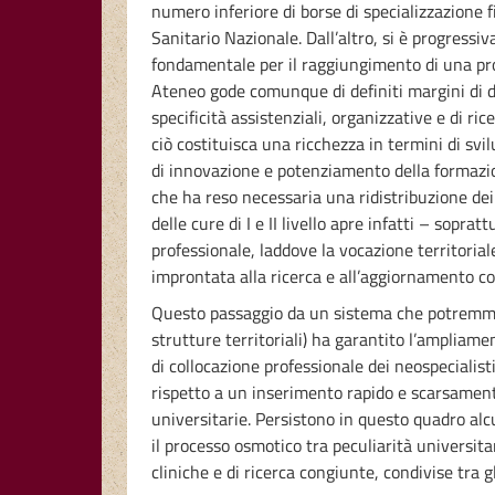
numero inferiore di borse di specializzazione f
Sanitario Nazionale. Dall’altro, si è progres
fondamentale per il raggiungimento di una profe
Ateneo gode comunque di definiti margini di di
specificità assistenziali, organizzative e di ri
ciò costituisca una ricchezza in termini di svil
di innovazione e potenziamento della formazio
che ha reso necessaria una ridistribuzione dei 
delle cure di I e II livello apre infatti – sopra
professionale, laddove la vocazione territori
improntata alla ricerca e all’aggiornamento con
Questo passaggio da un sistema che potremm
strutture territoriali) ha garantito l’ampliamen
di collocazione professionale dei neospecialist
rispetto a un inserimento rapido e scarsame
universitarie. Persistono in questo quadro alcu
il processo osmotico tra peculiarità universitar
cliniche e di ricerca congiunte, condivise tra gl