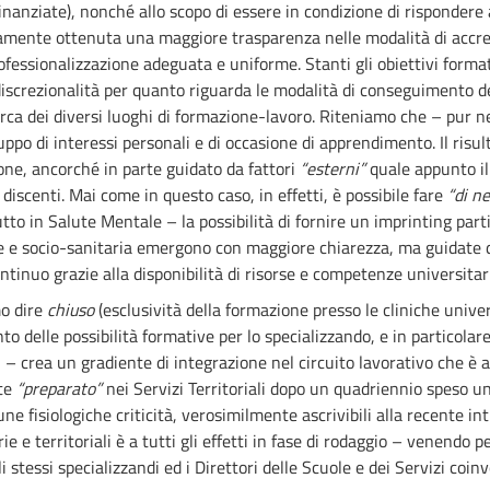
inanziate), nonché allo scopo di essere in condizione di rispondere
sivamente ottenuta una maggiore trasparenza nelle modalità di acc
ssionalizzazione adeguata e uniforme. Stanti gli obiettivi formativi
screzionalità per quanto riguarda le modalità di conseguimento dei
cerca dei diversi luoghi di formazione-lavoro. Riteniamo che – pur ne
uppo di interessi personali e di occasione di apprendimento. Il risult
ne, ancorché in parte guidato da fattori
“esterni”
quale appunto il
discenti. Mai come in questo caso, in effetti, è possibile fare
“di ne
ttutto in Salute Mentale – la possibilità di fornire un imprinting part
ale e socio-sanitaria emergono con maggiore chiarezza, ma guidate
tinuo grazie alla disponibilità di risorse e competenze universitar
o dire
chiuso
(esclusività della formazione presso le cliniche univ
to delle possibilità formative per lo specializzando, e in particolar
i – crea un gradiente di integrazione nel circuito lavorativo che è
nte
“preparato”
nei Servizi Territoriali dopo un quadriennio speso un
ne fisiologiche criticità, verosimilmente ascrivibili alla recente in
ie e territoriali è a tutti gli effetti in fase di rodaggio – venendo p
i stessi specializzandi ed i Direttori delle Scuole e dei Servizi coinvo