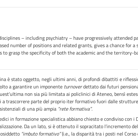
 disciplines – including psychiatry – have progressively attended pa
reased number of positions and related grants, gives a chance for a
s to grasp the specificity of both the academic and the territory-ba
na è stato oggetto, negli ultimi anni, di profondi dibattiti e rifles
, volto a garantire un imponente
turnover
dettato dai futuri pension
uest’ultima non sia più limitata ai policlinici di Ateneo, bensì estesa
ti a trascorrere parte del proprio iter formativo fuori dalle struttu
sistenziali di una più ampia
“rete formativa”
.
ici in formazione specialistica abbiano chiesto e condiviso con i Di
izzazione. Da un lato, si è ottenuto il sopracitato l’incremento de
 cosiddetto
“imbuto formativo”
(i.e., la disparità tra i posti nel Cors