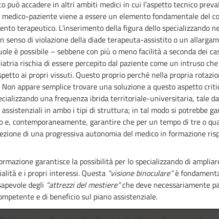
o può accadere in altri ambiti medici in cui l’aspetto tecnico prev
to medico-paziente viene a essere un elemento fondamentale del con
ervento terapeutico. L’inserimento della figura dello specializzando n
senso di violazione della diade terapeuta-assistito o un allargam
cuole è possibile – sebbene con più o meno facilità a seconda dei cas
chiatria rischia di essere percepito dal paziente come un intruso ch
ispetto ai propri vissuti. Questo proprio perché nella propria rotaz
 Non appare semplice trovare una soluzione a questo aspetto critico
pecializzando una frequenza ibrida territoriale-universitaria, tale 
 assistenziali in ambo i tipi di struttura; in tal modo si potrebbe gar
ando e, contemporaneamente, garantire che per un tempo di tre o qu
rezione di una progressiva autonomia del medico in formazione risp
 formazione garantisce la possibilità per lo specializzando di ampli
alità e i propri interessi. Questa
“visione binoculare”
è fondamental
nsapevole degli
“attrezzi del mestiere”
che deve necessariamente pad
ompetente e di beneficio sul piano assistenziale.