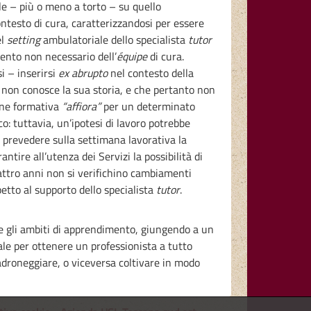
ale – più o meno a torto – su quello
testo di cura, caratterizzandosi per essere
el
setting
ambulatoriale dello specialista
tutor
ento non necessario dell’
équipe
di cura.
i – inserirsi
ex abrupto
nel contesto della
e non conosce la sua storia, e che pertanto non
ione formativa
“affiora”
per un determinato
: tuttavia, un’ipotesi di lavoro potrebbe
da prevedere sulla settimana lavorativa la
antire all’utenza dei Servizi la possibilità di
attro anni non si verifichino cambiamenti
etto al supporto dello specialista
tutor
.
are gli ambiti di apprendimento, giungendo a un
e per ottenere un professionista a tutto
roneggiare, o viceversa coltivare in modo