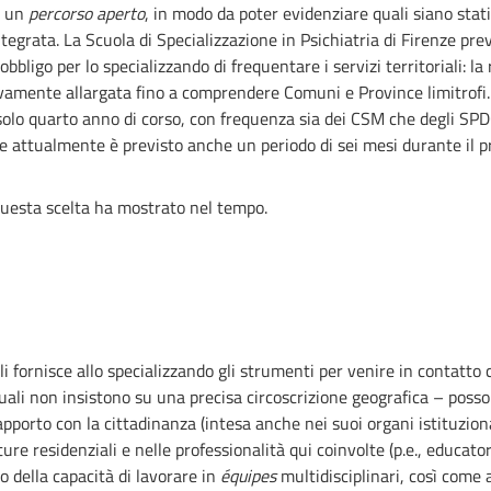
di un
percorso aperto
, in modo da poter evidenziare quali siano stat
egrata. La Scuola di Specializzazione in Psichiatria di Firenze pre
bbligo per lo specializzando di frequentare i servizi territoriali: l
sivamente allargata fino a comprendere Comuni e Province limitrofi. 
 solo quarto anno di corso, con frequenza sia dei CSM che degli SPD
e attualmente è previsto anche un periodo di sei mesi durante il p
questa scelta ha mostrato nel tempo.
iali fornisce allo specializzando gli strumenti per venire in contatto
 quali non insistono su una precisa circoscrizione geografica – poss
pporto con la cittadinanza (intesa anche nei suoi organi istituzional
e residenziali e nelle professionalità qui coinvolte (p.e., educatori 
o della capacità di lavorare in
équipes
multidisciplinari, così come 