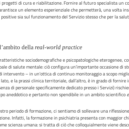
 progetti di cura e riabilitazione. Fornire al futuro specialista un 
arantisce un elemento esperienziale che permetterà, una volta inse
 positive sia sul funzionamento del Servizio stesso che per la salute
ell’ambito della
real-world practice
o caratteristiche sociodemografiche e psicopatologiche eterogenee, 
le di salute mentale: ciò configura un’importante occasione di stu
à di intervento – in un’ottica di continuo monitoraggio a scopo migli
to, e la prassi clinica territoriale, dall’altro, è in grado di fornire 
senza di personale specificamente dedicato presso i Servizi) rischie
po aneddotico e pertanto non spendibile in un ambito scientifico
ro periodo di formazione, ci sentiamo di sollevare una riflessione s
zione. Infatti, la formazione in psichiatria presenta con maggior c
ome scienza umana: si tratta di ciò che colloquialmente viene des