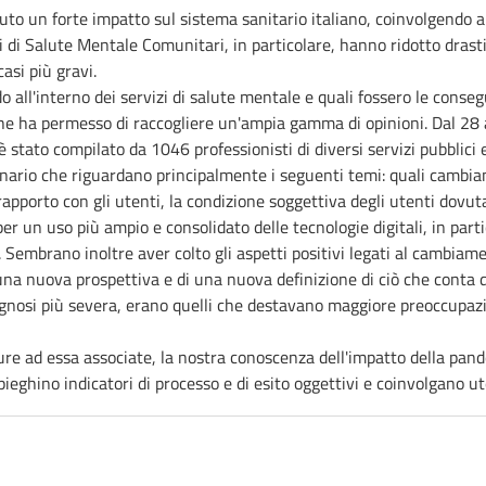
o un forte impatto sul sistema sanitario italiano, coinvolgendo a
di Salute Mentale Comunitari, in particolare, hanno ridotto drastic
asi più gravi.
ll'interno dei servizi di salute mentale e quali fossero le conseg
che ha permesso di raccogliere un'ampia gamma di opinioni. Dal 28 
è stato compilato da 1046 professionisti di diversi servizi pubblici 
tionario che riguardano principalmente i seguenti temi: quali cambia
 rapporto con gli utenti, la condizione soggettiva degli utenti dovuta 
 un uso più ampio e consolidato delle tecnologie digitali, in partic
. Sembrano inoltre aver colto gli aspetti positivi legati al cambiam
 una nuova prospettiva e di una nuova definizione di ciò che conta 
iagnosi più severa, erano quelli che destavano maggiore preoccupaz
ure ad essa associate, la nostra conoscenza dell'impatto della pand
ieghino indicatori di processo e di esito oggettivi e coinvolgano ute