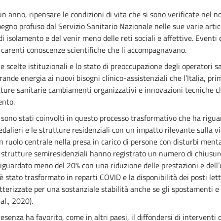
i un anno, ripensare le condizioni di vita che si sono verificate nel
pegno profuso dal Servizio Sanitario Nazionale nelle sue varie art
i isolamento e del venir meno delle reti sociali e affettive. Eventi 
le carenti conoscenze scientifiche che li accompagnavano.
 scelte istituzionali e lo stato di preoccupazione degli operatori sa
ande energia ai nuovi bisogni clinico-assistenziali che l’Italia, pr
rutture sanitarie cambiamenti organizzativi e innovazioni tecniche
ento.
sono stati coinvolti in questo processo trasformativo che ha rigua
alieri e le strutture residenziali con un impatto rilevante sulla vita
n ruolo centrale nella presa in carico di persone con disturbi menta
 le strutture semiresidenziali hanno registrato un numero di chiusure 
riguardato meno del 20% con una riduzione delle prestazioni e dell’
è stato trasformato in reparti COVID e la disponibilità dei posti lett
atterizzate per una sostanziale stabilità anche se gli spostamenti e 
al., 2020).
senza ha favorito, come in altri paesi, il diffondersi di interventi c