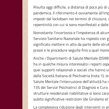
Risulta oggi difficile, a distanza di poco più d
pandemica. Il riferimento è ovviamente all’im
imposti dal lockdown nei termini di chiusure, d
repentinità con cui si sono manifestati e dal
Nonostante l’incertezza e l’impotenza di alcune
Servizio Sanitario Nazionale ha risposto con gr
significato mettere in atto da parte delle st
prassi e le procedure seguite fino a quel mom
Anche i Dipartimenti di Salute Mentale (DSM) 
ha in qualche misura interessato i reparti osped
quei supporti relazionali e sociali che hanno u
dalla Società Italiana di Psichiatria (nota 1),
Salute Mentale l’interruzione dell’attività ha 
13% dei Servizi Psichiatrici di Diagnosi e Cura 
strutture residenziali riabilitative si sono car
subito significative restrizioni (de Girolamo et 
La complessiva riduzione degli interventi in pre