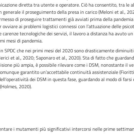
zione diretta tra utente e operatore. Ciò ha consentito, tra le al
in generale il proseguimento della presa in carico (Meloni et al., 20
ermesso di proseguire trattamenti già avviati prima della pandemia
r ovviare ai problemi logistici connessi con l’attuazione delle psic
e carenze tecnologiche dei servizi, il lavoro a distanza ha avuto un
rimi mesi di pandemia.
i in SPDC che nei primi mesi del 2020 sono drasticamente diminuiti 
lerici et al., 2020; Saponaro et al., 2020). Sta di fatto che guard
sione più ampia, è possibile rilevare come i DSM, nonostante il ve
omunque garantito un’accettabile continuità assistenziale (Fioritti,
i dell’operatività dei DSM in questa fase, guardando al modo di farsi
e (Holmes, 2020).
sentare i mutamenti più significativi intercorsi nelle prime settima