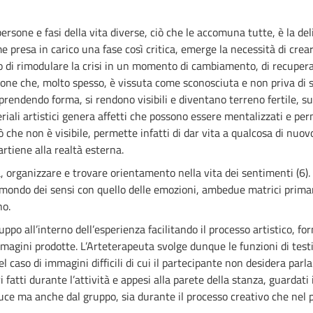
 persone e fasi della vita diverse, ciò che le accomuna tutte, è la 
e presa in carico una fase così critica, emerge la necessità di cre
ello di rimodulare la crisi in un momento di cambiamento, di recupera
e che, molto spesso, è vissuta come sconosciuta e non priva di sens
 prendendo forma, si rendono visibili e diventano terreno fertile, s
eriali artistici genera affetti che possono essere mentalizzati e p
 che non è visibile, permette infatti di dar vita a qualcosa di nuov
rtiene alla realtà esterna.
a, organizzare e trovare orientamento nella vita dei sentimenti (
 il mondo dei sensi con quello delle emozioni, ambedue matrici prim
no.
po all’interno dell’esperienza facilitando il processo artistico, for
magini prodotte. L’Arteterapeuta svolge dunque le funzioni di test
l caso di immagini difficili di cui il partecipante non desidera parlar
ori fatti durante l’attività e appesi alla parete della stanza, guard
nduce ma anche dal gruppo, sia durante il processo creativo che nel p