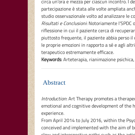
circa un’ora e mezza per ciascun incontro. I de
partecipazione è stata alle volte ampliata anch
studio osservazionale volto ad analizzare le cor
Risultati e Conclusioni
: Notoriamente l’SPDC o
riflessione in cui il paziente cerca di recupera
piuttosto frequente, il paziente abbia perso il 
le proprie emozioni in rapporto a sé e agli alt
terapeutico estremamente efficace.
Keywords
: Arteterapia, rianimazione psichica, 
Abstract
Introduction
: Art Therapy promotes a therapeu
emotional and cognitive development of the hu
experience.
From April 2014 to July 2016, within the Psyc
conceived and implemented with the aim of bri
slow and introspective paths such as the artis