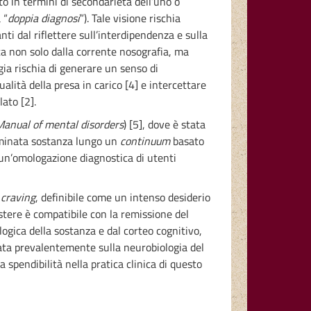
to in termini di secondarietà dell’uno o
 “
doppia diagnosi
”). Tale visione rischia
ti dal riflettere sull’interdipendenza e sulla
ta non solo dalla corrente nosografia, ma
ogia rischia di generare un senso di
alità della presa in carico [4] e intercettare
ato [2].
 Manual of mental disorders
) [5], dove è stata
rminata sostanza lungo un
continuum
basato
e un’omologazione diagnostica di utenti
l
craving
, definibile come un intenso desiderio
istere è compatibile con la remissione del
ogica della sostanza e dal corteo cognitivo,
rata prevalentemente sulla neurobiologia del
a spendibilità nella pratica clinica di questo