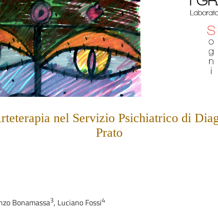
rteterapia nel Servizio Psichiatrico di Di
Prato
3
4
nzo Bonamassa
,
Luciano Fossi