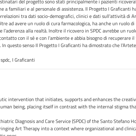
stinatari del progetto sono stati principalmente i pazienti ricoverati
e a familiari e al personale di assistenza. Il Progetto I Graficanti
relazioni tra dati socio-demografici, clinici e dati sull’attività di A
ltre ad avere un ruolo di cura farmacologica, ha anche un ruolo di
re l’aderenza alla realtà. Inoltre il ricovero in SPDC avrebbe un ruo
contatto con il sé e con l’ambiente e abbia bisogno di recuperare il f
ri. In questo senso Il Progetto I Graficanti ha dimostrato che l’Arte
spdc, I Graficanti
tic intervention that initiates, supports and enhances the creativ
man being, placing itself in contrast with the internal stigma that
hiatric Diagnosis and Care Service (SPDC) of the Santo Stefano Hos
nging Art Therapy into a context where organizational and clinica
tic ones.