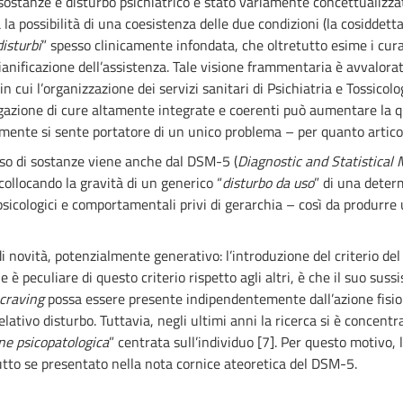
di sostanze e disturbo psichiatrico è stato variamente concettualizza
la possibilità di una coesistenza delle due condizioni (la cosiddetta
disturbi
” spesso clinicamente infondata, che oltretutto esime i curan
anificazione dell’assistenza. Tale visione frammentaria è avvalora
n cui l’organizzazione dei servizi sanitari di Psichiatria e Tossicol
rogazione di cure altamente integrate e coerenti può aumentare la qu
ilmente si sente portatore di un unico problema – per quanto articol
l’uso di sostanze viene anche dal DSM-5 (
Diagnostic and Statistical
collocando la gravità di un generico “
disturbo da uso
” di una dete
, psicologici e comportamentali privi di gerarchia – così da produrr
 novità, potenzialmente generativo: l’introduzione del criterio de
 peculiare di questo criterio rispetto agli altri, è che il suo suss
craving
possa essere presente indipendentemente dall’azione fisiol
ativo disturbo. Tuttavia, negli ultimi anni la ricerca si è concent
ne psicopatologica
” centrata sull’individuo [7]. Per questo motivo, l
utto se presentato nella nota cornice ateoretica del DSM-5.