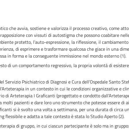
ico che avvia, sostiene e valorizza il processo creativo, come att
apposizione con vissuti di autostigma che possono coabitare nelle pe
ambiente protetto, l’auto-espressione, la riflessione, il cambiamento 
sperienza, di esprimere e trasformare qualcosa che giace in una dimen
 messa in forma e la conseguente immissione nel mondo esterno (1).
esto di un comportamento regressivo, la propria volontà di esistere
 del Servizio Psichiatrico di Diagnosi e Cura dell’Ospedale Santo Ste
 l'Arteterapia in un contesto in cui le condizioni organizzative e cli
torio di Arteterapia I Graficanti (progettato e condotto dall’Arteter
é a molti pazienti e dare loro uno strumento che potesse essere di a
aficanti si è svolto una volta a settimana, per una durata di circa
ng flessibile e adatta a tale contesto è stata lo Studio Aperto (2).
eterapia di gruppo, in cui ciascun partecipante è solo ma in gruppo