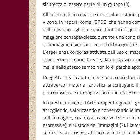
sicurezza di essere parte di un gruppo (3).
All'interno di un reparto si mescolano storie,
vivono. In reparti come l'SPDC, che hanno com
dell'individuo e gli dia valore. L’intento è qu
maggiore consapevolezza durante una condizion
e l'immagine diventano veicoli di bisogni che,
L’esperienza corporea attivata dall’uso di mat
esperienze primarie. Creare, dando spazio a ciò
me, e nello stesso tempo non lo è, perché appa
L'oggetto creato aiuta la persona a dare form
attraverso i materiali artistici, si coniugano
per conoscere e interagire con il mondo ester
In questo ambiente l’Arteterapeuta guida il grup
accogliendo, valorizzando e conservando le im
sull’immagine, quanto attraverso il silenzio (ne
espressive), e custode dell’immagini (7). I lav
sentirsi visti e rispettati, non solo da chi co