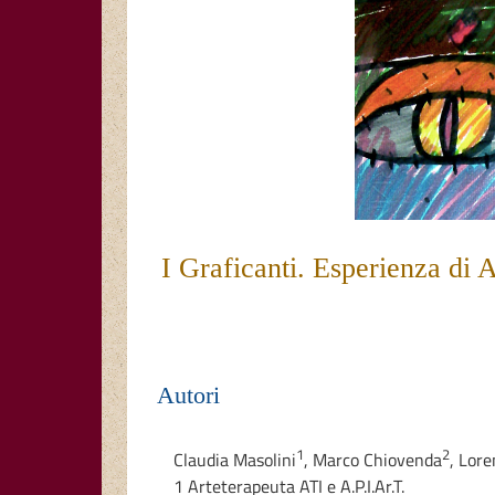
I Graficanti. Esperienza di A
Autori
1
2
Claudia Masolini
,
Marco Chiovenda
,
Lore
1 Arteterapeuta ATI e A.P.I.Ar.T.