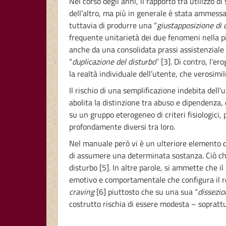
Nel corso degli anni, il rapporto tra utilizzo 
dell’altro, ma più in generale è stata ammessa 
tuttavia di produrre una “
giustapposizione di 
frequente unitarietà dei due fenomeni nella pi
anche da una consolidata prassi assistenziale i
“
duplicazione del disturbo
” [3]. Di contro, l’e
la realtà individuale dell’utente, che verosim
Il rischio di una semplificazione indebita del
abolita la distinzione tra abuso e dipendenza, 
su un gruppo eterogeneo di criteri fisiologici
profondamente diversi tra loro.
Nel manuale però vi è un ulteriore elemento di
di assumere una determinata sostanza. Ciò che è
disturbo [5]. In altre parole, si ammette che il
emotivo e comportamentale che configura il rel
craving
[6] piuttosto che su una sua “
dissezio
costrutto rischia di essere modesta – sopratt