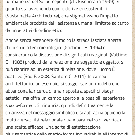
permanenza del Sé percepente (cfr. Eisenmann 1999). È
quanto sta avvenendo con le derive ecosostenibili
(Sustainable Architecture), che stigmatizzano l'impatto
ambientale prodotto dall’ esistenza umana, limitate soltanto
da imperativi di ordine etico.
Anche senza estendere di molto la strada lasciata aperta
dallo studio fenomenologico (Gadamer H. 1994) e
considerando la discussione di significati marginali (Vattimo
G., 1985) prodotti dalla relazione tra soggetto e oggetto, si
può riaprire ad un estetica di relazione, dove l’uomo È
adattivo (Sou F. 2008, Santoro C. 2011). In campo
architettonico ad esempio, si suggerisce un modello che
abbandona la ricerca di una risposta a specifici bisogni
estetici, ma offre un campo aperto alla possibili esperienze
spazio-formali. Si rinuncia, quindi, definitivamente la
chiarezza del messaggio simbolico e si abbraccia appieno la
multi-versatilità relazionale quale parametro di verifica di
una scelta efficace. Una sorta di estetizzazione
plurisemantica dello spazio-forma inquadrabile all'interno di