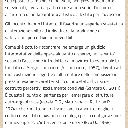
sottoposte a campioni di individui, non preventivamente
selezionati, invitati a partecipare a una serie d’incontri
all'interno di un laboratorio artistico allestito per l'occasione.
Gli incontri hanno l'intento di favorire un’esperienza estetica
d'interazione volta ad individuare la produzione di
valutazioni percettive imprevedibili.
Come si è potuto riscontrare, ne emerge un giudizio
interpretativo delle opere alquanto disperso, un “evento”,
secondo l’accezione introdotta dal movimento eventualista
fondato da Sergio Lombardo (S. Lombardo, 1987), dovuto ad
una costruzione cognitiva fallimentare delle composizioni
presa in esame e caratteristico di uno stato di crisi dei
costrutti percettivi socialmente condivisi (Santoro C., 2011).
È questo il punto di partenza per l'emergere di strutture
auto-organizzate (Varela F. G., Maturana H. R., Uribe R.,
1974), che rimettono in discussione i canoni, o meglio, i
codici consolidati e avviano un dialogo per la configurazione
di nuove ipotesi d’intervento sulle opere (Eco U., 1968).