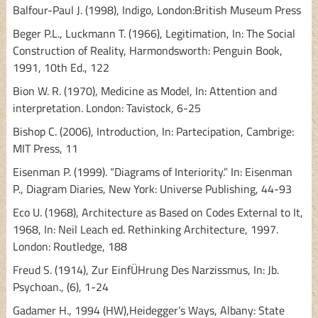
Balfour-Paul J. (1998), Indigo, London:British Museum Press
Beger P.L., Luckmann T. (1966), Legitimation, In: The Social
Construction of Reality, Harmondsworth: Penguin Book,
1991, 10th Ed., 122
Bion W. R. (1970), Medicine as Model, In: Attention and
interpretation. London: Tavistock, 6-25
Bishop C. (2006), Introduction, In: Partecipation, Cambrige:
MIT Press, 11
Eisenman P. (1999). “Diagrams of Interiority.” In: Eisenman
P., Diagram Diaries, New York: Universe Publishing, 44-93
Eco U. (1968), Architecture as Based on Codes External to It,
1968, In: Neil Leach ed. Rethinking Architecture, 1997.
London: Routledge, 188
Freud S. (1914), Zur EinfÜHrung Des Narzissmus, In: Jb.
Psychoan., (6), 1-24
Gadamer H., 1994 (HW),Heidegger’s Ways, Albany: State