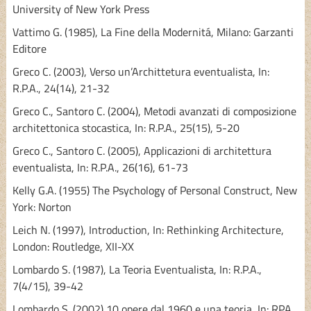
University of New York Press
Vattimo G. (1985), La Fine della Modernitá, Milano: Garzanti
Editore
Greco C. (2003), Verso un’Archittetura eventualista, In:
R.P.A., 24(14), 21-32
Greco C., Santoro C. (2004), Metodi avanzati di composizione
architettonica stocastica, In: R.P.A., 25(15), 5-20
Greco C., Santoro C. (2005), Applicazioni di architettura
eventualista, In: R.P.A., 26(16), 61-73
Kelly G.A. (1955) The Psychology of Personal Construct, New
York: Norton
Leich N. (1997), Introduction, In: Rethinking Architecture,
London: Routledge, XII-XX
Lombardo S. (1987), La Teoria Eventualista, In: R.P.A.,
7(4/15), 39-42
Lombardo S. (2002) 10 opere dal 1960 e una teoria, In: RPA