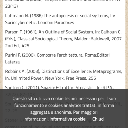
23(13)
Luhmann N. (1986) The autopoiesis of social systems, In:
Sociocybernetic, London: Paradoxes
Parson T. (1961), An Outline of Social System, In: Calhoun C.
(Eds.), Classical Sociological Theory, Malden: Balckwell, 2007,
2nd Ed., 425
Purini F. (2000), Comporre l’architettura, Roma:Editori
Laterza
Robbins A. (2003), Distinctions of Excellence: Metaprograms,
In: Unlimited Power, New York: Free Press, 255
Santoro C. (2011), Spazio: Estrattori Stocastici, In: R.P.A.,
32(22), 87-103
Questo sito utilizza cookie tecnici necessari per il suo
Sou F. (2008), Nest or Cave, In: Primitive Future, Tokyo:LIXIL,
funzionamento e cookies analytics trattati in forma
22-25
aggregata e anonima. Per maggiori
informazioni:
Informativa cookie
Chiudi
Stoner J. A. F. (1961), Group Decision Making, In: A
comparison of individual and group decisions involving risk.