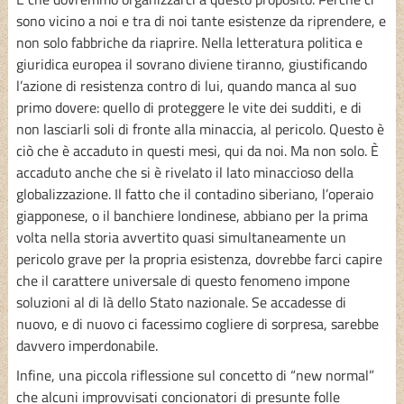
sono vicino a noi e tra di noi tante esistenze da riprendere, e
non solo fabbriche da riaprire. Nella letteratura politica e
giuridica europea il sovrano diviene tiranno, giustificando
l’azione di resistenza contro di lui, quando manca al suo
primo dovere: quello di proteggere le vite dei sudditi, e di
non lasciarli soli di fronte alla minaccia, al pericolo. Questo è
ciò che è accaduto in questi mesi, qui da noi. Ma non solo. È
accaduto anche che si è rivelato il lato minaccioso della
globalizzazione. Il fatto che il contadino siberiano, l’operaio
giapponese, o il banchiere londinese, abbiano per la prima
volta nella storia avvertito quasi simultaneamente un
pericolo grave per la propria esistenza, dovrebbe farci capire
che il carattere universale di questo fenomeno impone
soluzioni al di là dello Stato nazionale. Se accadesse di
nuovo, e di nuovo ci facessimo cogliere di sorpresa, sarebbe
davvero imperdonabile.
Infine, una piccola riflessione sul concetto di “new normal”
che alcuni improvvisati concionatori di presunte folle