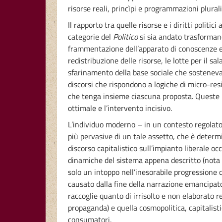
risorse reali, princìpi e programmazioni plural
Il rapporto tra quelle risorse e i diritti poli
categorie del
Politico
si sia andato trasformand
frammentazione dell’apparato di conoscenze e di
redistribuzione delle risorse, le lotte per il s
sfarinamento della base sociale che sosteneva 
discorsi che rispondono a logiche di micro-res
che tenga insieme ciascuna proposta. Queste ul
ottimale e l’intervento incisivo.
L’individuo moderno – in un contesto regolato
più pervasive di un tale assetto, che è determi
discorso capitalistico sull’impianto liberale oc
dinamiche del sistema appena descritto (nota 2
solo un intoppo nell’inesorabile progressione 
causato dalla fine della narrazione emancipato
raccoglie quanto di irrisolto e non elaborato re
propaganda) e quella cosmopolitica, capitalisti
consumatori.