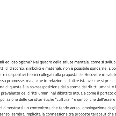
ali ed ideologiche? Nel quadro della salute mentale, come si svilup
tti di discorso, simbolici e materiali; non è possibile sondarne la 
re i dispositivi teorici collegati alla proposta del Recovery in sal
a essa promosse, ma anche in relazione ad altre istanze che si pr
a di queste è la sovraesposizione del sistema dei diritti umani, e l
 prevalenza dei diritti umani nel dibattito attuale come il portato d
poliazione delle caratteristiche “culturali” e simboliche dell’esser
 di dimostrarsi un contenitore che tende verso l’omologazione degli 
 senso, sembra implicita la connessione tra proposte terapeutiche 