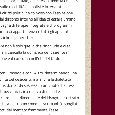
ttame concettuale, allo stesso modo la chiusura
sulle modalità di analisi e intervento della
iritti politici ha coinciso con l’esplosione
del discorso intorno all’idea di essere umano,
te vaghe di terapie integrate e di programmi
nità di appartenenza e tutti gli apparati
stiche e generiche).
ere non è solo quello che rinchiude e crea
llari, cancella la domanda del paziente in
ione e il consumo nell’età del tardo-
 con il mondo e con l’Altro, determinando una
ilità del desiderio, ma anche la dialettica
ente, domanda sospesa in un vuoto di attesa
di meccanicistica ricerca di risposte
cciare nella dimensione del bisogno il sostrato
mediata dell’uomo come pura umanità, spogliata
dotti del mercato frammenta l’asse