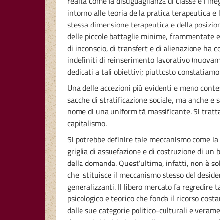
realtà come la disuguaglianza di classe e l’in
intorno alle teoria della pratica terapeutica e
stessa dimensione terapeutica e della posizione
delle piccole battaglie minime, frammentate e s
di inconscio, di transfert e di alienazione ha 
indefiniti di reinserimento lavorativo (nuovam
dedicati a tali obiettivi; piuttosto constatiam
Una delle accezioni più evidenti e meno contest
sacche di stratificazione sociale, ma anche e s
nome di una uniformità massificante. Si tratta
capitalismo.
Si potrebbe definire tale meccanismo come la t
griglia di assuefazione e di costruzione di un 
della domanda. Quest’ultima, infatti, non è s
che istituisce il meccanismo stesso del desider
generalizzanti. Il libero mercato fa regredire
psicologico e teorico che fonda il ricorso co
dalle sue categorie politico-culturali e vera