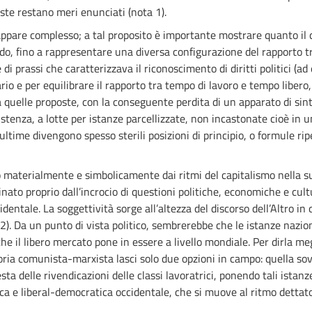
iste restano meri enunciati (nota 1).
tici appare complesso; a tal proposito è importante mostrare quanto i
o, fino a rappresentare una diversa configurazione del rapporto tra
 prassi che caratterizzava il riconoscimento di diritti politici (ad
alario e per equilibrare il rapporto tra tempo di lavoro e tempo libe
quelle proposte, con la conseguente perdita di un apparato di sintes
istenza, a lotte per istanze parcellizzate, non incastonate cioè in 
time divengono spesso sterili posizioni di principio, o formule ripe
 materialmente e simbolicamente dai ritmi del capitalismo nella s
nato proprio dall’incrocio di questioni politiche, economiche e cultu
cidentale. La soggettività sorge all’altezza del discorso dell’Altro 
). Da un punto di vista politico, sembrerebbe che le istanze naziona
che il libero mercato pone in essere a livello mondiale. Per dirla m
ria comunista-marxista lasci solo due opzioni in campo: quella sovr
sta delle rivendicazioni delle classi lavoratrici, ponendo tali istan
ca e liberal-democratica occidentale, che si muove al ritmo dettato