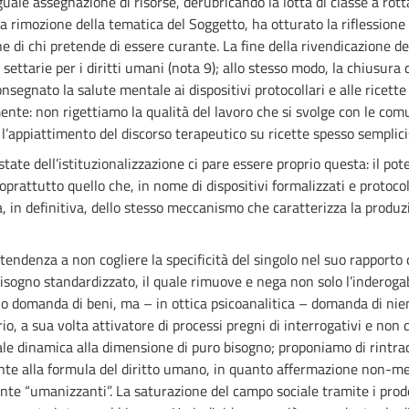
eguale assegnazione di risorse, derubricando la lotta di classe a ro
 la rimozione della tematica del Soggetto, ha otturato la riflessione 
 di chi pretende di essere curante. La fine della rivendicazione dei d
ettarie per i diritti umani (nota 9); allo stesso modo, la chiusura 
consegnato la salute mentale ai dispositivi protocollari e alle ricet
ente: non rigettiamo la qualità del lavoro che si svolge con le comu
o l’appiattimento del discorso terapeutico su ricette spesso semplici
ate dell’istituzionalizzazione ci pare essere proprio questa: il pot
oprattutto quello che, in nome di dispositivi formalizzati e protoco
, in definitiva, dello stesso meccanismo che caratterizza la produz
endenza a non cogliere la specificità del singolo nel suo rapporto
bisogno standardizzato, il quale rimuove e nega non solo l’inderogab
olo domanda di beni, ma – in ottica psicoanalitica – domanda di ni
io, a sua volta attivatore di processi pregni di interrogativi e non 
 tale dinamica alla dimensione di puro bisogno; proponiamo di rintra
stante alla formula del diritto umano, in quanto affermazione non-
mente “umanizzanti”. La saturazione del campo sociale tramite i pro