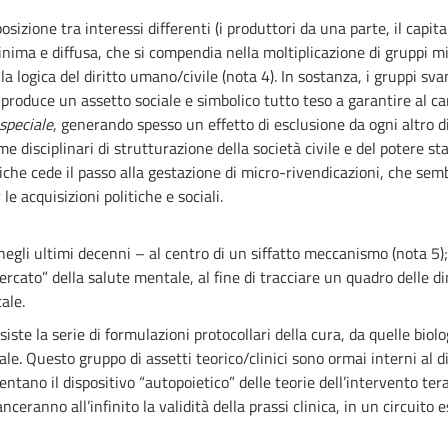
sizione tra interessi differenti (i produttori da una parte, il capita
minima e diffusa, che si compendia nella moltiplicazione di gruppi 
 la logica del diritto umano/civile (nota 4). In sostanza, i gruppi sv
e produce un assetto sociale e simbolico tutto teso a garantire al c
speciale
, generando spesso un effetto di esclusione da ogni altro d
e disciplinari di strutturazione della società civile e del potere st
iche cede il passo alla gestazione di micro-rivendicazioni, che semb
le acquisizioni politiche e sociali.
gli ultimi decenni – al centro di un siffatto meccanismo (nota 5); 
“mercato” della salute mentale, al fine di tracciare un quadro delle
ale.
iste la serie di formulazioni protocollari della cura, da quelle biolo
 Questo gruppo di assetti teorico/clinici sono ormai interni al d
mentano il dispositivo “autopoietico” delle teorie dell’intervento t
anceranno all’infinito la validità della prassi clinica, in un circui