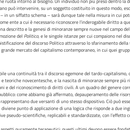
 ruota intorno al bisogno. Un individuo non più preso dentro la di
 umano può intervenire, su un soggetto costituito in questo modo, esc
 – in un siffatto schema – sarà dunque tale nella misura in cui potr
ome ente a cui è necessario riconoscere l’inderogabile diritto a qu
appena descritto e la genesi di minoranze sempre nuove nel campo del
imozione del
Politico
, e le singole istanze per cui compaiono nel di
istificazione del discorso Politico attraverso lo sfarinamento dell
i nel grande mercato del capitalismo contemporaneo, in cui quei gru
ile una continuità tra il discorso egemone del tardo-capitalismo, ch
che e teoriche novecentesche, e la nascita di minoranze sempre più r
ioni e del riconoscimento di diritti civili. A un quadro del genere
ubblico: come abbiamo già affermato, depauperamento delle risorse 
co rappresentano due versanti di uno stesso dispositivo. Ciò può es
 diviene punto di applicazione di una logica che risponde a due ing
ive pseudo-scientifiche, replicabili e standardizzate, con l’effetto
 aspetti puramente terapeutici; questi ultimi devono essere fondati