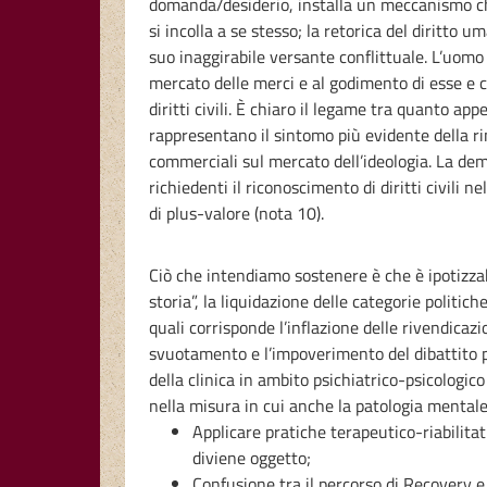
domanda/desiderio, installa un meccanismo che
si incolla a se stesso; la retorica del diritto
suo inaggirabile versante conflittuale. L’uomo
mercato delle merci e al godimento di esse e c
diritti civili. È chiaro il legame tra quanto 
rappresentano il sintomo più evidente della r
commerciali sul mercato dell’ideologia. La dem
richiedenti il riconoscimento di diritti civil
di plus-valore (nota 10).
Ciò che intendiamo sostenere è che è ipotizzab
storia”, la liquidazione delle categorie politi
quali corrisponde l’inflazione delle rivendicaz
svuotamento e l’impoverimento del dibattito p
della clinica in ambito psichiatrico-psicologi
nella misura in cui anche la patologia mentale
Applicare pratiche terapeutico-riabilitat
diviene oggetto;
Confusione tra il percorso di Recovery e