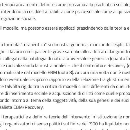
temporaneamente definire come prossimo alla psichiatria sociale, a
ntendono la cosiddetta riabilitazione psico-sociale come acquisizion
tegrazione sociale.
di modello, ma possono essere applicati prescindendo dalla teoria e 
o formula “terapeutica” si dimostra generica, mancando l’esplicitaz
hi. Il lavoro con il paziente grave sarebbe allora filtrato dai grand
li collegati alla patologia di natura universale e generica (quanto
 e radicalizzando la nostra analisi – che il contenitore Recovery (e
 formalizzate dal modello EBM (nota 8). Ancora una volta non è nos
oro eventuale reciproco rapporto e della relazione tra gli strument
talvolta rigido tra la critica di modelli clinici differenti da quelli 
re di inserimento sociale e acquisizione di diritti come quelle pro
ondo intorno al tema della soggettività, della sua genesi e dei suoi
rsalista EBM/Recovery.
terapeutici e a definire teorie dell’intervento in istituzione (e no
li organizzatori di senso politici sul finire del ‘900 ha liquidato n