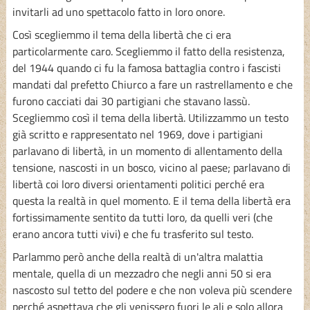
invitarli ad uno spettacolo fatto in loro onore.
Così scegliemmo il tema della libertà che ci era
particolarmente caro. Scegliemmo il fatto della resistenza,
del 1944 quando ci fu la famosa battaglia contro i fascisti
mandati dal prefetto Chiurco a fare un rastrellamento e che
furono cacciati dai 30 partigiani che stavano lassù.
Scegliemmo così il tema della libertà. Utilizzammo un testo
già scritto e rappresentato nel 1969, dove i partigiani
parlavano di libertà, in un momento di allentamento della
tensione, nascosti in un bosco, vicino al paese; parlavano di
libertà coi loro diversi orientamenti politici perché era
questa la realtà in quel momento. E il tema della libertà era
fortissimamente sentito da tutti loro, da quelli veri (che
erano ancora tutti vivi) e che fu trasferito sul testo.
Parlammo però anche della realtà di un'altra malattia
mentale, quella di un mezzadro che negli anni 50 si era
nascosto sul tetto del podere e che non voleva più scendere
perché aspettava che gli venissero fuori le ali e solo allora