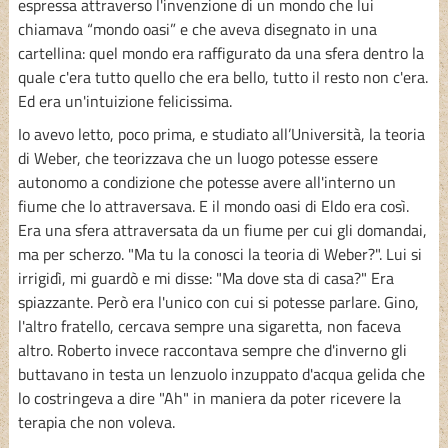
espressa attraverso l'invenzione di un mondo che lui
chiamava “mondo oasi” e che aveva disegnato in una
cartellina: quel mondo era raffigurato da una sfera dentro la
quale c'era tutto quello che era bello, tutto il resto non c'era.
Ed era un'intuizione felicissima.
Io avevo letto, poco prima, e studiato all’Università, la teoria
di Weber, che teorizzava che un luogo potesse essere
autonomo a condizione che potesse avere all'interno un
fiume che lo attraversava. E il mondo oasi di Eldo era così.
Era una sfera attraversata da un fiume per cui gli domandai,
ma per scherzo. "Ma tu la conosci la teoria di Weber?". Lui si
irrigidì, mi guardò e mi disse: "Ma dove sta di casa?" Era
spiazzante. Però era l'unico con cui si potesse parlare. Gino,
l'altro fratello, cercava sempre una sigaretta, non faceva
altro. Roberto invece raccontava sempre che d'inverno gli
buttavano in testa un lenzuolo inzuppato d'acqua gelida che
lo costringeva a dire "Ah" in maniera da poter ricevere la
terapia che non voleva.