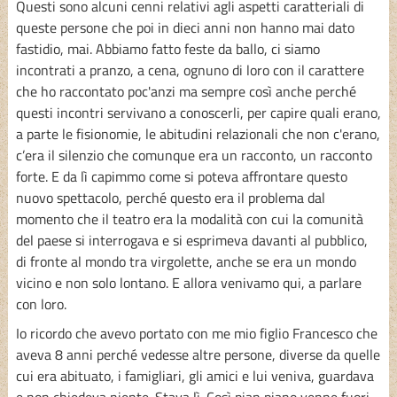
Questi sono alcuni cenni relativi agli aspetti caratteriali di
queste persone che poi in dieci anni non hanno mai dato
fastidio, mai. Abbiamo fatto feste da ballo, ci siamo
incontrati a pranzo, a cena, ognuno di loro con il carattere
che ho raccontato poc'anzi ma sempre così anche perché
questi incontri servivano a conoscerli, per capire quali erano,
a parte le fisionomie, le abitudini relazionali che non c'erano,
c’era il silenzio che comunque era un racconto, un racconto
forte. E da lì capimmo come si poteva affrontare questo
nuovo spettacolo, perché questo era il problema dal
momento che il teatro era la modalità con cui la comunità
del paese si interrogava e si esprimeva davanti al pubblico,
di fronte al mondo tra virgolette, anche se era un mondo
vicino e non solo lontano. E allora venivamo qui, a parlare
con loro.
Io ricordo che avevo portato con me mio figlio Francesco che
aveva 8 anni perché vedesse altre persone, diverse da quelle
cui era abituato, i famigliari, gli amici e lui veniva, guardava
e non chiedeva niente. Stava lì. Così pian piano venne fuori