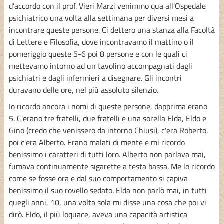
d’accordo con il prof. Vieri Marzi venimmo qua all'Ospedale
psichiatrico una volta alla settimana per diversi mesi a
incontrare queste persone. Ci dettero una stanza alla Facoltà
di Lettere e Filosofia, dove incontravamo il mattino o il
pomeriggio queste 5-6 poi 8 persone e con le quali ci
mettevamo intorno ad un tavolino accompagnati dagli
psichiatri e dagli infermieri a disegnare. Gli incontri
duravano delle ore, nel più assoluto silenzio.
Io ricordo ancora i nomi di queste persone, dapprima erano
5. C'erano tre fratelli, due fratelli e una sorella Elda, Eldo e
Gino (credo che venissero da intorno Chiusi), c'era Roberto,
poi c'era Alberto. Erano malati di mente e mi ricordo
benissimo i caratteri di tutti loro. Alberto non parlava mai,
fumava continuamente sigarette a testa bassa. Me lo ricordo
come se fosse ora e dal suo comportamento si capiva
benissimo il suo rovello sedato. Elda non parlò mai, in tutti
quegli anni, 10, una volta sola mi disse una cosa che poi vi
dirò. Eldo, il più loquace, aveva una capacità artistica