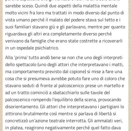
sarebbe sceso. Quindi due aspetti della malattia mentale
molto vicini fra loro ma trattati in modo diverso dal punto di
vista umano perché il malato del podere stava sul tetto e i
suoi familiari stavano giù e gli parlavano, mentre per quanto
riguardava gli altri era completamente diverso perché
venivano da famiglie che erano state costrette a ricoverarli
in un ospedale psichiatrico.
Alla ‘prima’ tutto andò bene se non che uno degli interpreti
dello spettacolo (uno degli attori che interpretavano i matti,
ma comportamento previsto dal copione) si mise a fare una
cosa che si presumeva avrebbe potuto fare uno di coloro che
stavano seduti di fronte al palcoscenico: prese un martello e
ad un tratto cominciò a sbatacchiarlo sulle tavole del
palcoscenico rompendo l’equilibrio della scena, provocando
disorientamento. Gli attori che interpretavano i partigiani lo
zittirono brutalmente così mentre si parlava di libertà si
concretizzò un’azione teatrale interrotta. Gli ammalati veri,
in platea, reagirono negativamente perché quel fatto dava