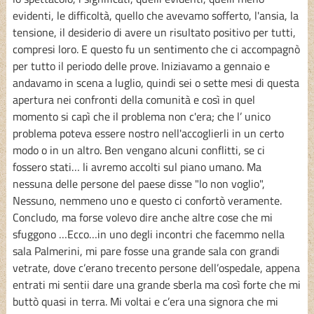
evidenti, le difficoltà, quello che avevamo sofferto, l'ansia, la
tensione, il desiderio di avere un risultato positivo per tutti,
compresi loro. E questo fu un sentimento che ci accompagnò
per tutto il periodo delle prove. Iniziavamo a gennaio e
andavamo in scena a luglio, quindi sei o sette mesi di questa
apertura nei confronti della comunità e così in quel
momento si capì che il problema non c'era; che l’ unico
problema poteva essere nostro nell'accoglierli in un certo
modo o in un altro. Ben vengano alcuni conflitti, se ci
fossero stati… li avremo accolti sul piano umano. Ma
nessuna delle persone del paese disse "lo non voglio",
Nessuno, nemmeno uno e questo ci confortò veramente.
Concludo, ma forse volevo dire anche altre cose che mi
sfuggono …Ecco…in uno degli incontri che facemmo nella
sala Palmerini, mi pare fosse una grande sala con grandi
vetrate, dove c’erano trecento persone dell’ospedale, appena
entrati mi sentii dare una grande sberla ma così forte che mi
buttò quasi in terra. Mi voltai e c’era una signora che mi