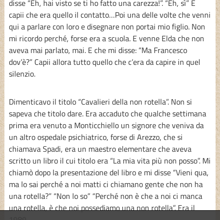
disse “Eh, hai visto se ti ho fatto una carezza!”. “Eh, sì” E
capii che era quello il contatto…Poi una delle volte che venni
qui a parlare con loro e disegnare non portai mio figlio. Non
mi ricordo perché, forse era a scuola. E venne Elda che non
aveva mai parlato, mai. E che mi disse: “Ma Francesco
dov’è?” Capii allora tutto quello che c’era da capire in quel
silenzio.
Dimenticavo il titolo “Cavalieri della non rotella”. Non si
sapeva che titolo dare. Era accaduto che qualche settimana
prima era venuto a Monticchiello un signore che veniva da
un altro ospedale psichiatrico, forse di Arezzo, che si
chiamava Spadi, era un maestro elementare che aveva
scritto un libro il cui titolo era “La mia vita più non posso”. Mi
chiamò dopo la presentazione del libro e mi disse “Vieni qua,
ma lo sai perché a noi matti ci chiamano gente che non ha
una rotella?” “Non lo so” “Perché non è che a noi ci manca
una rotella, è che noi possediamo una non rotella”. Era il
1989.