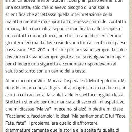
una scaletta; solo che io avevo bisogno di una spalla
scientifica che accettasse quella interpretazione della
malattia mentale ma soprattutto tenesse conto del contatto
umano, della normalità seppure modificata dalle terapie, di
un contatto umano libero, perché lì erano liberi. Si c'erano
gli infermieri ma da dove risiedevano loro al centro del paese
passavano 150-200 metri che percorrevano sempre da soli e
dove incontravano sempre gente a cui si rivolgevano magari
per chiedere una sigaretta e comunque rispondevano al
saluto soltanto con un cenno della testa.
Allora incontrai Vieri Marzi all'ospedale di Montepulciano. Mi
ricordo ancora questa figura alta, magrissima, con due occhi
acuti a cui raccontai la scaletta dello spettacolo; gliela lessi.
Stette in silenzio per una manciata di secondi: mi aspettavo
che mi dicesse "Ma va". Invece no, si alzò in piedi e mi disse
"Facciamolo, facciamolo". Io dissi "Ma parliamone". E lui "Fate.
Fate, fate". Il problema 'era quello di affrontare
drammaturgicamente quella storia e la scelta fu quella di