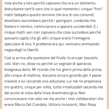
noia anche a loro perché capivano che era un elemento
disturbante tant'è vero che in quel momento i cinque "finti"
matti (adopero questo termine che era di uso comune)
dovettero soccombere perché i partigiani, credendo che
fossero il nemico, cominciarono a sparare uccidendoli. E i
cinque matti veri non capivano che cosa succedeva perché
avevano capito che gli altri cinque erano l'immagine
speculare di loro. Il problema era qui: venivano ammazzati
negandogli la libertà.
Così si arriva alla questione del finale. Io ero per lasciarlo
così. Vieri no, disse no perché un segnale di speranza
bisognava darlo. Mi ricordo che tre giorni prima della prima,
alle cinque di mattina, stavamo ancora girando per il paese
insieme a lui cercando una soluzione. Lui me ne proponeva
tre quattro, cinque per volta, tutte irrealizzabili secondo me
dal punto di vista della linea drammaturgica. Non
convincevano non solo me ma anche i miei collaboratori che
erano Marco Del Ciondolo, Vittorio Innocenti, Mari Rosa