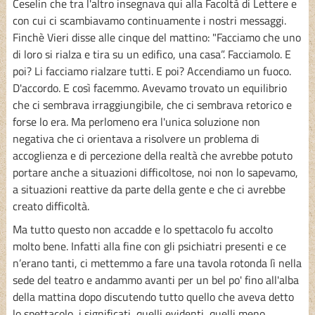
Ceselin che tra l'altro insegnava qui alla Facoltà di Lettere e
con cui ci scambiavamo continuamente i nostri messaggi.
Finchè Vieri disse alle cinque del mattino: "Facciamo che uno
di loro si rialza e tira su un edifico, una casa”. Facciamolo. E
poi? Li facciamo rialzare tutti. E poi? Accendiamo un fuoco.
D'accordo. E così facemmo. Avevamo trovato un equilibrio
che ci sembrava irraggiungibile, che ci sembrava retorico e
forse lo era. Ma perlomeno era l'unica soluzione non
negativa che ci orientava a risolvere un problema di
accoglienza e di percezione della realtà che avrebbe potuto
portare anche a situazioni difficoltose, noi non lo sapevamo,
a situazioni reattive da parte della gente e che ci avrebbe
creato difficoltà.
Ma tutto questo non accadde e lo spettacolo fu accolto
molto bene. Infatti alla fine con gli psichiatri presenti e ce
n’erano tanti, ci mettemmo a fare una tavola rotonda lì nella
sede del teatro e andammo avanti per un bel po' fino all'alba
della mattina dopo discutendo tutto quello che aveva detto
lo spettacolo, i significati, quelli evidenti, quelli meno