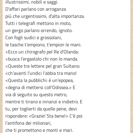
illustrissimi, nobili e saggi.
D’affari parlano con arroganza
più che urgentissimi, d’alta importanza.
Tutti i telegrafi mettono in moto,
un gergo parlano orrendo, ignoto.
Con fogli sudici e grossolani,
le tasche t’empiono, t’empion le mani.
<Ecco un chirografo pel Re d’Olanda:
<busca l’ergastolo chi non lo manda.
<Queste tre lettere pel gran Sultano:
<ch’avanti l’undici l’abbia tra mano!
<Questa la pubblichi: è un’epopea,
<degna di mettersi coll’Odissea.> E
via di seguito su questo metro,
mentre ti tirano e innanzi e indietro. E
tu, per toglierti da quelle pene, devi
rispondere: <Grazie! Sta bene!> C’è poi
l’antifona dei milionari,
che ti promettono e monti e mari.