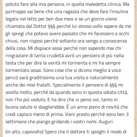
potuto fare alla mia persona, in quella maledetta clinica. Ma
purtroppo sai bene che una ragazza che deve fare l’insulina
legata nel letto per ben due mesi e se un giorno viene
chiamata dal Dottor §§§ perché lui stesso volle sapere da me
gli spregi che potevo avere passato che mi facessero a occhi
chiusi, non risposi perché soltanto ora vengo a conoscenza
della cosa. Mi dispiace assai perché non sapendo mai chi
ringraziare di tanta crudeltà avrò un pensiero di più nella
testa che per dire la verità mi tormenta e mi ha sempre
tormentato assai. Sono cose che si dicono meglio a voce
perciò sarà graditissima una tua visita e naturalmente
anche dei miei fratelli. Specialmente il pensiero di §§§ mi
assilla molto, perché da quando sono in questa odiata città,
non l’ho più veduto. E ha dire che vi pensi voi, tanto in
buona salute si sbaglierebbe. È un anno pieno di novità che
credi capisco meno di prima. Vieni presto perché sono ben 3
settimane che piango gridando i vostri nomi. Auguri
(in alto, capovolto) Spero che il dottore ti spieghi il modo di