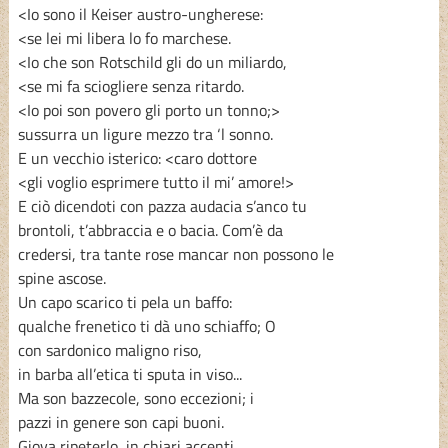
<Io sono il Keiser austro-ungherese:
<se lei mi libera lo fo marchese.
<Io che son Rotschild gli do un miliardo,
<se mi fa sciogliere senza ritardo.
<Io poi son povero gli porto un tonno;>
sussurra un ligure mezzo tra ‘l sonno.
E un vecchio isterico: <caro dottore
<gli voglio esprimere tutto il mi’ amore!>
E ciò dicendoti con pazza audacia s’anco tu
brontoli, t’abbraccia e o bacia. Com’è da
credersi, tra tante rose mancar non possono le
spine ascose.
Un capo scarico ti pela un baffo:
qualche frenetico ti dà uno schiaffo; O
con sardonico maligno riso,
in barba all’etica ti sputa in viso...
Ma son bazzecole, sono eccezioni; i
pazzi in genere son capi buoni.
Giova ripeterlo, in chiari accenti,