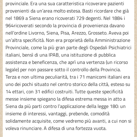
provinciale. Era una sua caratteristica ricoverare pazienti
provenienti da un’area molto estesa. Basti ricordare che già
nel 1869 a Siena erano ricoverati 729 degenti. Nel 1884 i
964ricoverati secondo la provincia di provenienza davano
nell’ordine Livorno, Siena, Pisa, Arezzo, Grosseto. Aveva poi
un’altra specificità. Non era proprietà della Amministrazione
Provinciale, come la più gran parte degli Ospedali Psichiatrici
italiani, bensì di una IPAB, una istituzione di pubblica
assistenza e beneficenza, che aprì una vertenza (un ricorso
legale) per non passare sotto il controllo della Provincia.
Terza e non ultima peculiarità, tra i 71 manicomi italiani era
uno dei pochi situato nel centro storico della città, esteso su
14 ettari, con 31 edifici costruiti. Tutte queste specificità
messe insieme spiegano la difesa estrema messa in atto a
Siena da più parti contro l’applicazione della legge 180: un
insieme di interessi, vantaggi, prebende, comodità
solidamente acquisite, come vedremo più avanti, a cui non si
voleva rinunciare. A difesa di una fortezza vuota.