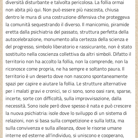
diversità disturbante e talvolta pericolosa. La follia ormai
non abita più qui. Non può essere più nascosta, chiusa
dentro le mura di una costruzione difensiva che proteggeva
la comunità sequestrando il diverso. Il manicomio, piramide
eretta dalla psichiatria del passato, struttura perfetta della
autocelebrazione, monumento alla certezza della scienza e
del progresso, simbolo liberatorio e rassicurante, non è stato
sostituito nella coscienza collettiva da altri simboli. Difatto il
territorio non ha accolto la follia, non la comprende, non la
riconosce come propria, ne ha sempre e soltanto paura. Il
territorio è un deserto dove non nascono spontaneamente
spazi per capire e aiutare la follia. Le strutture alternative
per i malati gravi e cronici, se ci sono, sono oasi rare, sparse,
incerte, sorte con difficoltà, sulla improvvisazione, dalla
necessità. Sono isole però dove spesso è nata e può crescere
la nuova psichiatria: isole dove lo sviluppo di un sistema di
relazioni, non si basa sulla competizione e sulla lotta, ma
sulla convivenza e sulla alleanza, dove le risorse umane
interne ed esterne all’individuo, si uniscono e cooperano,