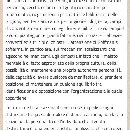
meccanismi coercitivi, che vengono messi in atto in istituti
per ciechi, vecchi, orfani e indigenti; nei sanatori per
tubercolotici, negli ospedali psichiatrici e lebbrosari; nelle
prigioni, penitenziari, campi per prigionieri di guerra, campi
di concentramento; nei collegi, furerie militari, navi, campi di
lavoro, piantagioni e grandi fattorie; nei monasteri, abbazie,
conventi ed altri tipi di chiostri. L'attenzione di Goffman si
sofferma, in particolare, sui meccanismi totalizzanti che
agiscono nei manicomi. Egli dimostra infatti che il malato
mentale è di fatto espropriato della propria cultura, della
possibilità di mantenere una propria autonoma personalità,
della capacità di avere qualcosa da manifestare, di prendere
posizione, di mantenere un qualche equilibrio tra
identificazione o opposizione con l’organizzazione alla quale
appartiene.
L’istituzione totale azzera il senso di sé, impedisce ogni
distinzione tra presa di ruolo e distanza dal ruolo, non lascia
spazio per la personalità dell’individuo, che diventa
destinatario di una violenza istituzionalizzata che distrugge