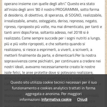
operano insieme con quelle degli altri.” Questo era stato
all’inizio degli anni ’80 il nostro PROGRAMMA, sotto forma
di desiderio, di obiettivo, di speranza, di SOGNO, realizzabile,
irrealizzabile, amato, osteggiato, deriso, represso, negato,
ripreso, riproposto più volte, ma mai dimenticato, per tanti e
tanti anni dopo.Forse, soltanto adesso, nel 2018 si è
realizzato. Come sempre succede per i sogni nutriti a lungo,
più e più volte riproposti, e che soltanto quando si
realizzano, si riesce a esprimerli, a viverli, a scriverli, a
metterli finalmente da parte, e dimenticarli.Per la nostra
sopravvivenza come psichiatri, per continuare a credere nei
nostri ideali, avevamo necessariamente creato le nostre
isole felici, le aree protette dove si potevano realizzare,
almeno in parte, le nostre aspettative e le nostre verità.
Questo sito utilizza cookie tecnici necessari per il suo
Lieben und arbaiten, il lavoro e gli affetti, una cooperativa e
funzionamento e cookies analytics trattati in forma
un circolo ricreativo, (aperti a tutti, abili, disabili,
aggregata e anonima. Per maggiori
disoccupati, detenuti in liberta, matti e cosiddetti normali),
informazioni:
Informativa cookie
Chiudi
testimoniano ancora oggi, la bontà del nostro impegno e
delle nostre scelte, a partire dagli anni ottanta del secolo