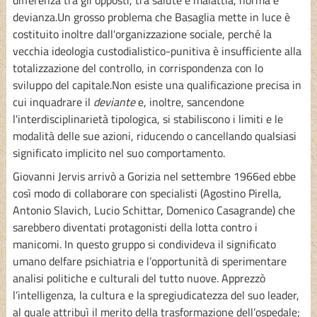
devianza.Un grosso problema che Basaglia mette in luce è
costituito inoltre dall'organizzazione sociale, perché la
vecchia ideologia custodialistico-punitiva è insufficiente alla
totalizzazione del controllo, in corrispondenza con lo
sviluppo del capitale.Non esiste una qualificazione precisa in
cui inquadrare il
deviante
e, inoltre, sancendone
l'interdisciplinarietà tipologica, si stabiliscono i limiti e le
modalità delle sue azioni, riducendo o cancellando qualsiasi
significato implicito nel suo comportamento.
Giovanni Jervis arrivò a Gorizia nel settembre 1966ed ebbe
così modo di collaborare con specialisti (Agostino Pirella,
Antonio Slavich, Lucio Schittar, Domenico Casagrande) che
sarebbero diventati protagonisti della lotta contro i
manicomi. In questo gruppo si condivideva il significato
umano delfare psichiatria e l’opportunità di sperimentare
analisi politiche e culturali del tutto nuove. Apprezzò
l’intelligenza, la cultura e la spregiudicatezza del suo leader,
al quale attribuì il merito della trasformazione dell’ospedale;