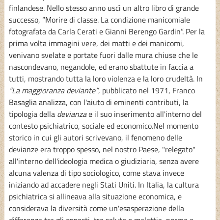
finlandese. Nello stesso anno uscì un altro libro di grande
successo, “Morire di classe. La condizione manicomiale
fotografata da Carla Cerati e Gianni Berengo Gardin”. Per la
prima volta immagini vere, dei matti e dei manicomi,
venivano svelate e portate fuori dalle mura chiuse che le
nascondevano, negandole, ed erano sbattute in faccia a
tutti, mostrando tutta la loro violenza e la loro crudeltà. In
“La maggioranza deviante”
, pubblicato nel 1971, Franco
Basaglia analizza, con l'aiuto di eminenti contributi, la
tipologia della
devianza
e il suo inserimento all'interno del
contesto psichiatrico, sociale ed economico.Nel momento
storico in cui gli autori scrivevano, il fenomeno delle
devianze era troppo spesso, nel nostro Paese, "relegato"
all'interno dell'ideologia medica o giudiziaria, senza avere
alcuna valenza di tipo sociologico, come stava invece
iniziando ad accadere negli Stati Uniti. In Italia, la cultura
psichiatrica si allineava alla situazione economica, e
considerava la diversità come un'esasperazione della
differenza tra gli opposti, tra salute e malattia, norma e