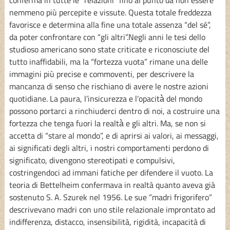
nemmeno più percepite e vissute. Questa totale freddezza
favorisce e determina alla fine una totale assenza “del sé”,
da poter confrontare con “gli altri”.Negli anni le tesi dello
studioso americano sono state criticate e riconosciute del
tutto inaffidabili, ma la “fortezza vuota” rimane una delle
immagini più precise e commoventi, per descrivere la
mancanza di senso che rischiano di avere le nostre azioni
quotidiane. La paura, l’insicurezza e l’opacità̀ del mondo
possono portarci a rinchiuderci dentro di noi, a costruire una
fortezza che tenga fuori la realtà̀ e gli altri. Ma, se non si
accetta di “stare al mondo”, e di aprirsi ai valori, ai messaggi,
ai significati degli altri, i nostri comportamenti perdono di
significato, divengono stereotipati e compulsivi,
costringendoci ad immani fatiche per difendere il vuoto. La
teoria di Bettelheim confermava in realtà quanto aveva già
sostenuto S. A. Szurek nel 1956. Le sue ”madri frigorifero”
descrivevano madri con uno stile relazionale improntato ad
indifferenza, distacco, insensibilità, rigidità, incapacità di