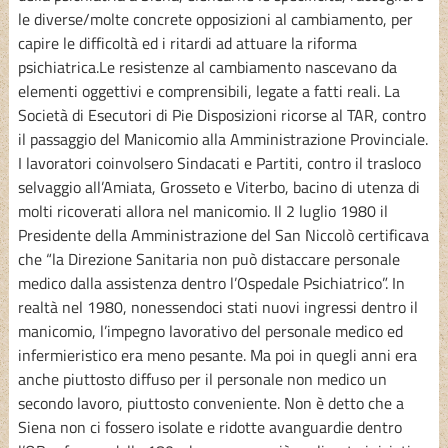
le diverse/molte concrete opposizioni al cambiamento, per
capire le difficoltà ed i ritardi ad attuare la riforma
psichiatrica.Le resistenze al cambiamento nascevano da
elementi oggettivi e comprensibili, legate a fatti reali. La
Società di Esecutori di Pie Disposizioni ricorse al TAR, contro
il passaggio del Manicomio alla Amministrazione Provinciale.
I lavoratori coinvolsero Sindacati e Partiti, contro il trasloco
selvaggio all’Amiata, Grosseto e Viterbo, bacino di utenza di
molti ricoverati allora nel manicomio. Il 2 luglio 1980 il
Presidente della Amministrazione del San Niccolò certificava
che “la Direzione Sanitaria non può distaccare personale
medico dalla assistenza dentro l’Ospedale Psichiatrico”. In
realtà nel 1980, nonessendoci stati nuovi ingressi dentro il
manicomio, l’impegno lavorativo del personale medico ed
infermieristico era meno pesante. Ma poi in quegli anni era
anche piuttosto diffuso per il personale non medico un
secondo lavoro, piuttosto conveniente. Non è detto che a
Siena non ci fossero isolate e ridotte avanguardie dentro