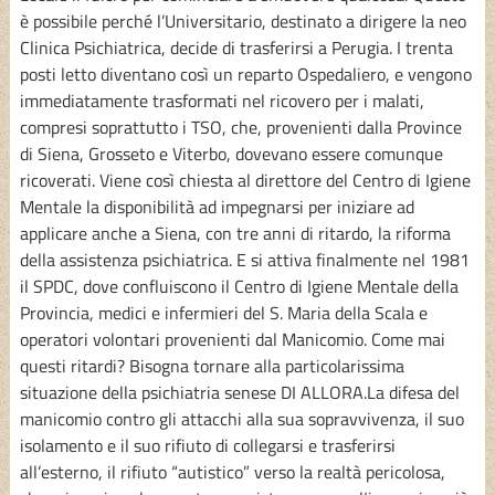
è possibile perché l’Universitario, destinato a dirigere la neo
Clinica Psichiatrica, decide di trasferirsi a Perugia. I trenta
posti letto diventano così un reparto Ospedaliero, e vengono
immediatamente trasformati nel ricovero per i malati,
compresi soprattutto i TSO, che, provenienti dalla Province
di Siena, Grosseto e Viterbo, dovevano essere comunque
ricoverati. Viene così chiesta al direttore del Centro di Igiene
Mentale la disponibilità ad impegnarsi per iniziare ad
applicare anche a Siena, con tre anni di ritardo, la riforma
della assistenza psichiatrica. E si attiva finalmente nel 1981
il SPDC, dove confluiscono il Centro di Igiene Mentale della
Provincia, medici e infermieri del S. Maria della Scala e
operatori volontari provenienti dal Manicomio. Come mai
questi ritardi? Bisogna tornare alla particolarissima
situazione della psichiatria senese DI ALLORA.La difesa del
manicomio contro gli attacchi alla sua sopravvivenza, il suo
isolamento e il suo rifiuto di collegarsi e trasferirsi
all’esterno, il rifiuto “autistico” verso la realtà pericolosa,