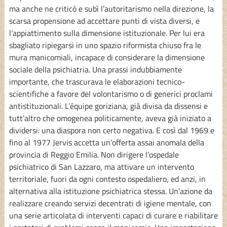
ma anche ne criticò e subì l’autoritarismo nella direzione, la
scarsa propensione ad accettare punti di vista diversi, e
l’appiattimento sulla dimensione istituzionale. Per lui era
sbagliato ripiegarsi in uno spazio riformista chiuso fra le
mura manicomiali, incapace di considerare la dimensione
sociale della psichiatria. Una prassi indubbiamente
importante, che trascurava le elaborazioni tecnico-
scientifiche a favore del volontarismo o di generici proclami
antistituzionali. L’équipe goriziana, già divisa da dissensi e
tutt’altro che omogenea politicamente, aveva già iniziato a
dividersi: una diaspora non certo negativa. E così dal 1969 e
fino al 1977 Jervis accetta un’offerta assai anomala della
provincia di Reggio Emilia. Non dirigere l’ospedale
psichiatrico di San Lazzaro, ma attivare un intervento
territoriale, fuori da ogni contesto ospedaliero, ed anzi, in
alternativa alla istituzione psichiatrica stessa. Un’azione da
realizzare creando servizi decentrati di igiene mentale, con
una serie articolata di interventi capaci di curare e riabilitare