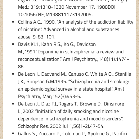
Med.; 319:1318-1330 November 17, 1988DOI:
10.1056/NEJM198811173192005.
Collins A.C., 1990. “An analysis of the addiction liability
of nicotine”. Advanced in alcohol and substances
abuse, 9-83, 101.
Davis KL1, Kahn R.S., Ko G., Davidson
M.,1991.“Dopamine in schizophrenia: a review and
reconceptualization.” Am J Psychiatry.;148(11):1474-
86.
De Leon J., Dadvand M., Canuso C, White A.O., Stanilla
J.K., Simpson G.M.1995. “Schizophrenia and smoking:
an epidemiological survey in a state hospital”. Am J
Psychiatry, Mar;152(3):453-5.
De Leon J., Diaz F.J.,Rogers T., Browne D., Dinsmore
L.,2002 “Initiation of daily smoking and nicotine
dependence in schizophrenia and mood disorders”.
Schizophr Res. 2002 Jul 1;56(1-2):47-54.
Gallus S., Zuccaro P., Colombo P., Apolone G., Pacifici